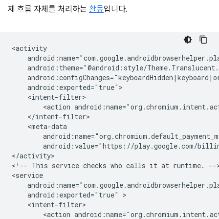
제 흐름 자체를 처리하는
활동
입니다.
<action
android:name="org.chromium.intent.ac
android:value="https://play.google.com/billi
</activity>

<!--
This
service
checks
who
calls
it
at
runtime.
-->
android:exported="true"
<action
android:name="org.chromium.intent.ac