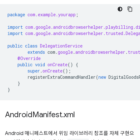
package
com.example.yourapp
;
import
com.google.androidbrowserhelper.playbilling.d
import
com.google.androidbrowserhelper.trusted.Deleg
public
class
DelegationService
extends
com
.
google
.
androidbrowserhelper
.
trus
@Override
public
void
onCreate
()
{
super
.
onCreate
();
registerExtraCommandHandler
(
new
DigitalGoods
}
}
Android
Manifest
.
xml
Android 매니페스트에서 위임 라이브러리 참조를 자체 구현으