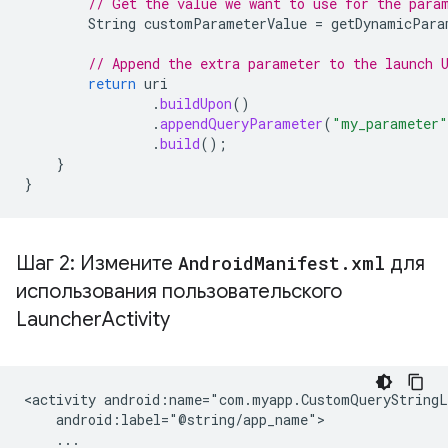
// Get the value we want to use for the para
String
customParameterValue
=
getDynamicPara
// Append the extra parameter to the launch 
return
uri
.
buildUpon
()
.
appendQueryParameter
(
"my_parameter"
.
build
();
}
}
Шаг 2: Измените
Android
Manifest
.
xml
для
использования пользовательского
Launcher
Activity
<activity