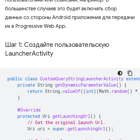
пользователями или сеансами, например. В
большинстве случаев это будет включать сбор
данных со стороны Android приложения для передачи
их в Progressive Web App.
Шаг 1: Создайте пользовательскую
Launcher
Activity
public
class
CustomQueryStringLauncherActivity
exten
private
String
getDynamicParameterValue
()
{
return
String
.
valueOf
((
int
)(
Math
.
random
()
*
}
@Override
protected
Uri
getLaunchingUrl
()
{
// Get the original launch Url.
Uri
uri
=
super
.
getLaunchingUrl
();