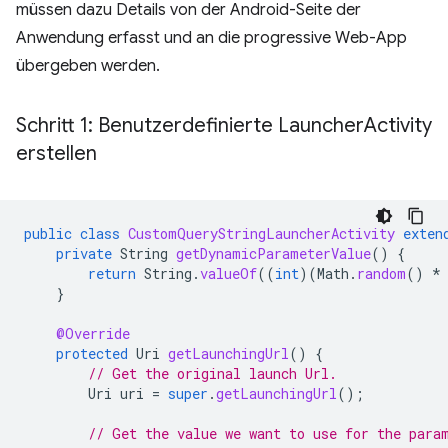
müssen dazu Details von der Android-Seite der
Anwendung erfasst und an die progressive Web-App
übergeben werden.
Schritt 1: Benutzerdefinierte Launcher
Activity
erstellen
public
class
CustomQueryStringLauncherActivity
exten
private
String
getDynamicParameterValue
()
{
return
String
.
valueOf
((
int
)(
Math
.
random
()
*
}
@Override
protected
Uri
getLaunchingUrl
()
{
// Get the original launch Url.
Uri
uri
=
super
.
getLaunchingUrl
();
// Get the value we want to use for the para