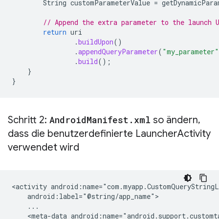
String
customParameterValue
=
getDynamicPara
// Append the extra parameter to the launch 
return
uri
.
buildUpon
()
.
appendQueryParameter
(
"my_parameter"
.
build
();
}
}
Schritt 2:
Android
Manifest
.
xml
so ändern
,
dass die benutzerdefinierte Launcher
Activity
verwendet wird
<activity
<meta-data