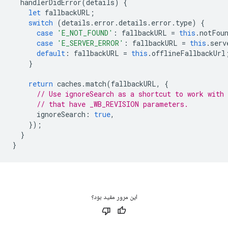
handlerDidError
(
details
)
{
let
fallbackURL
;
switch
(
details
.
error
.
details
.
error
.
type
)
{
case
'E_NOT_FOUND'
:
fallbackURL
=
this
.
notFou
case
'E_SERVER_ERROR'
:
fallbackURL
=
this
.
serv
default
:
fallbackURL
=
this
.
offlineFallbackUrl
}
return
caches
.
match
(
fallbackURL
,
{
// Use ignoreSearch as a shortcut to work with
// that have _WB_REVISION parameters.
ignoreSearch
:
true
,
});
}
}
این مرور مفید بود؟