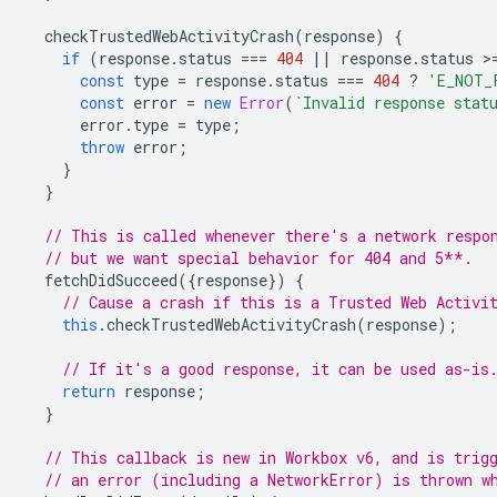
checkTrustedWebActivityCrash
(
response
)
{
if
(
response
.
status
===
404
||
response
.
status
>
const
type
=
response
.
status
===
404
?
'E_NOT_
const
error
=
new
Error
(
`Invalid response stat
error
.
type
=
type
;
throw
error
;
}
}
// This is called whenever there's a network respo
// but we want special behavior for 404 and 5**.
fetchDidSucceed
({
response
})
{
// Cause a crash if this is a Trusted Web Activi
this
.
checkTrustedWebActivityCrash
(
response
);
// If it's a good response, it can be used as-is
return
response
;
}
// This callback is new in Workbox v6, and is trig
// an error (including a NetworkError) is thrown w