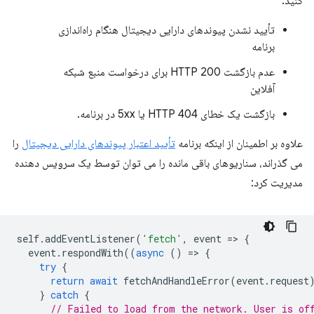
کنید:
تأیید نشدن پیوندهای دارایی دیجیتال هنگام راه‌اندازی
برنامه
عدم بازگشت HTTP 200 برای درخواست منبع شبکه
آفلاین
بازگشت یک خطای HTTP 404 یا 5xx در برنامه.
علاوه بر اطمینان از اینکه برنامه
تأیید اعتبار پیوندهای دارایی دیجیتال
را
می گذراند، سناریوهای باقی مانده را می توان توسط یک سرویس دهنده
مدیریت کرد:
self
.
addEventListener
(
'fetch'
,
event
=
>
{
event
.
respondWith
((
async
()
=
>
{
try
{
return
await
fetchAndHandleError
(
event
.
request
}
catch
{
// Failed to load from the network. User is of