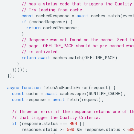
// has a status code that triggers the Quality
// Try loading from cache.
const
cachedResponse
=
await
caches
.
match
(
even
if
(
cachedResponse
)
{
return
cachedResponse
;
}
// Response was not found on the cache. Send th
// page. OFFLINE_PAGE should be pre-cached whe
// is activated.
return
await
caches
.
match
(
OFFLINE_PAGE
);
}
})());
});
async
function
fetchAndHandleError
(
request
)
{
const
cache
=
await
caches
.
open
(
RUNTIME_CACHE
);
const
response
=
await
fetch
(
request
);
// Throw an error if the response returns one of t
// that trigger the Quality Criteria.
if
(
response
.
status
===
404
||
response
.
status
>
=
500
 && 
response
.
status
 < 
60