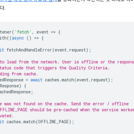
다.
tener
(
'fetch'
,
event
=
>
{
ith
((
async
()
=
>
{
it
fetchAndHandleError
(
event
.
request
);
to load from the network. User is offline or the respons
tatus code that triggers the Quality Criteria.
ding from cache.
edResponse
=
await
caches
.
match
(
event
.
request
);
Response
)
{
achedResponse
;
e was not found on the cache. Send the error / offline
FFLINE_PAGE should be pre-cached when the service worke
vated.
it
caches
.
match
(
OFFLINE_PAGE
);