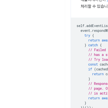
처리할 수 있습니
self
.
addEventLis
event
.
respondW
try
{
return
awa
}
catch
{
// Failed 
// has a s
// Try loa
const
cach
if
(
cached
return
c
}
// Respons
// page. O
// is acti
return
awa
}
})());