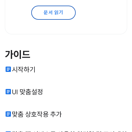
문서 읽기
가이드
article
시작하기
article
UI 맞춤설정
article
맞춤 상호작용 추가