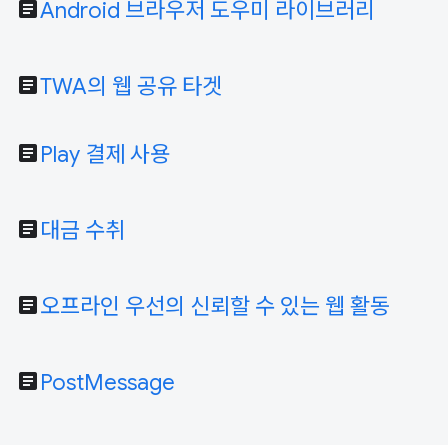
article
Android 브라우저 도우미 라이브러리
article
TWA의 웹 공유 타겟
article
Play 결제 사용
article
대금 수취
article
오프라인 우선의 신뢰할 수 있는 웹 활동
article
PostMessage