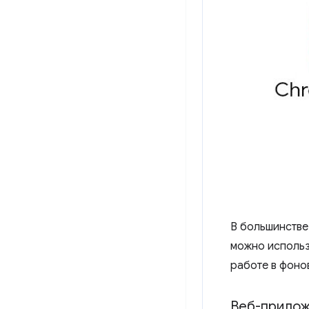
В большинстве
можно использ
работе в фоно
Веб-прило