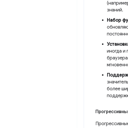
(наприме
знаний.
Набор фу
обновляю
постоянно
Установк
иногда и
браузера
мгновенн
Поддерж
значител
более ши
поддержк
Прогрессивны
Прогрессивные