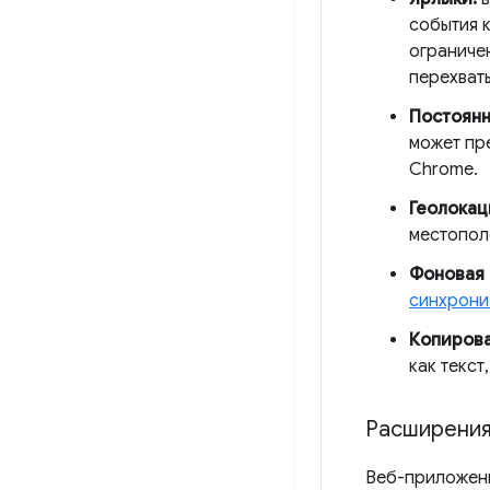
события 
ограниче
перехват
Постоянн
может пр
Chrome.
Геолокац
местопол
Фоновая 
синхрони
Копирова
как текст
Расширени
Веб-приложени