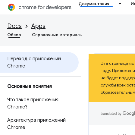
Документация
И
Docs
Apps
Обзор
Справочные материалы
Переход с приложений
Эта страница яв
Chrome
году. Приложени
не будут поддерж
службы всех ост
Основные понятия
образовательными
Что такое приложения
Chrome?
Архитектура приложений
Chrome