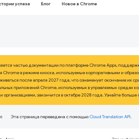
стории успеха
Блог
Новое в Chrome
ляется частью документации по платформе Chrome Apps, поддерж
я Chrome в режиме киоска, используемые корпоративными и образ
иваться после апреля 2027 года, что ознаменует окончание их сро
альных приложений Chrome, используемых в управляемых средах к
 организациями, закончится в октябре 2028 года. Узнайте больше 
Эта страница переведена с помощью
Cloud Translation API
.