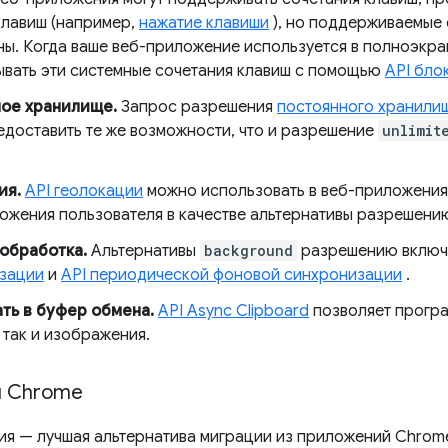
клавиш (например,
нажатие клавиши
), но поддерживаемые 
ны. Когда ваше веб-приложение используется в полноэкра
ывать эти системные сочетания клавиш с помощью
API бло
ое хранилище.
Запрос разрешения
постоянного хранили
едоставить те же возможности, что и разрешение
unlimit
ия.
API геолокации
можно использовать в веб-приложения
ожения пользователя в качестве альтернативы разрешени
обработка.
Альтернативы
background
разрешению вклю
зации
и
API периодической фоновой синхронизации
.
ть в буфер обмена.
API Async Clipboard
позволяет програ
, так и изображения.
я Chrome
я — лучшая альтернатива миграции из приложений Chrome