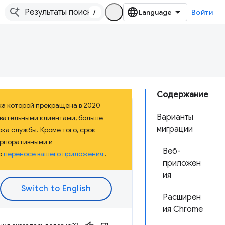
/
Войти
Содержание
ка которой прекращена в 2020
Варианты
овательными клиентами, больше
миграции
ка службы. Кроме того, срок
орпоративными и
Веб-
о
переносе вашего приложения
.
приложен
ия
Расширен
ия Chrome