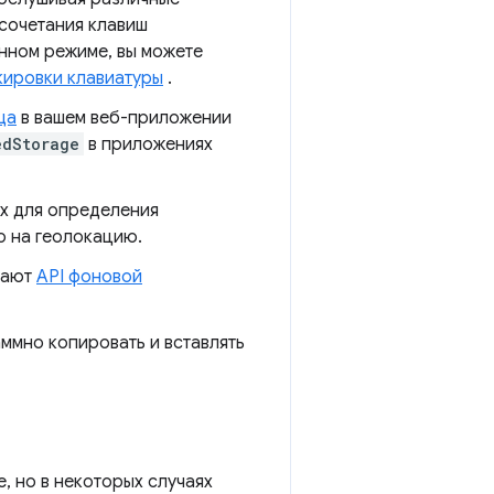
сочетания клавиш
нном режиме, вы можете
кировки клавиатуры
.
ща
в вашем веб-приложении
edStorage
в приложениях
х для определения
ю на геолокацию.
чают
API фоновой
ммно копировать и вставлять
, но в некоторых случаях