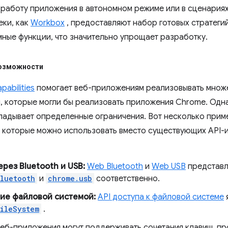
 работу приложения в автономном режиме или в сценария
еки, как
Workbox
, предоставляют набор готовых стратеги
ные функции, что значительно упрощает разработку.
озможности
abilities
помогает веб-приложениям реализовывать множ
, которые могли бы реализовать приложения Chrome. Одн
ладывает определенные ограничения. Вот несколько прим
 которые можно использовать вместо существующих API
ерез Bluetooth и USB:
Web Bluetooth
и
Web USB
представл
luetooth
и
chrome.usb
соответственно.
ие файловой системой:
API доступа к файловой системе
ileSystem
.
еб-приложения могут поддерживать сочетания клавиш, п