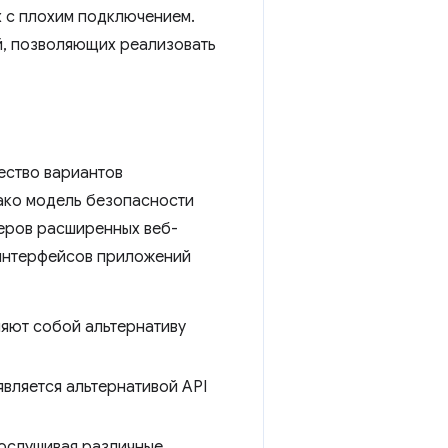
х с плохим подключением.
й, позволяющих реализовать
ество вариантов
ако модель безопасности
еров расширенных веб-
-интерфейсов приложений
яют собой альтернативу
является альтернативой API
рослушивая различные