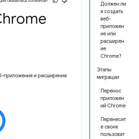
ия оказалась полезной?
Должен ли
я создать
Chrome
веб-
приложен
ие или
расширен
ие
Chrome?
Этапы
еб-приложения и расширения
миграции
Перенос
приложен
ий Chrome
Перенесит
е своих
пользоват