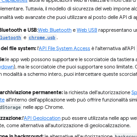
Capabilities
aiuta le applicazioni web a realizzare molti casi 
ementare. Tuttavia, il modello di sicurezza del web impone alcu
onalità web avanzate che puoi utilizzare al posto delle API di 
Bluetooth e USB
:
Web Bluetooth
e
Web USB
rappresentano un'
luetooth
e
chrome.usb
.
del file system:
l'
API File System Access
è l'alternativa all'API
ie
:le app web possono supportare le scorciatoie da tastiera a
ydown
), ma le scorciatoie che puoi supportare sono limitate
 in modalità a schermo intero, puoi intercettare queste scorciat
 archiviazione permanente:
la richiesta dell'autorizzazione
Sp
te
all'interno dell'applicazione web può offrire funzionalità simi
dStorage
nelle app Chrome.
izzazione
:l'
API Geolocation
può essere utilizzata nelle app we
te, come alternativa all'autorizzazione di geolocalizzazione.
one in background:
le alternative all'autorizzazione
backgrou