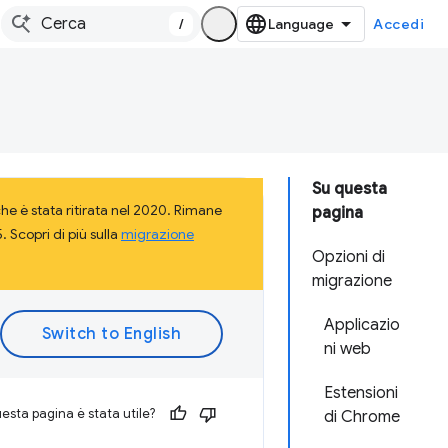
/
Accedi
Su questa
e è stata ritirata nel 2020. Rimane
pagina
 Scopri di più sulla
migrazione
Opzioni di
migrazione
Applicazio
ni web
Estensioni
esta pagina è stata utile?
di Chrome