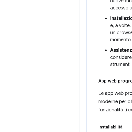
nuove funz
accesso a 
Installaz
e, a volte
un browser
momento d
Assistenz
considere
strumenti 
App web progr
Le app web pro
moderne per offr
funzionalità ti 
Installabilità