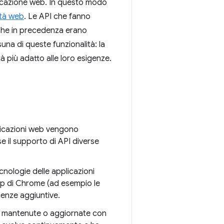
plicazione web. In questo modo
ità web
. Le API che fanno
 che in precedenza erano
suna di queste funzionalità: la
ità più adatto alle loro esigenze.
licazioni web vengono
e il supporto di API diverse
cnologie delle applicazioni
pp di Chrome (ad esempio le
enze aggiuntive.
ù mantenute o aggiornate con