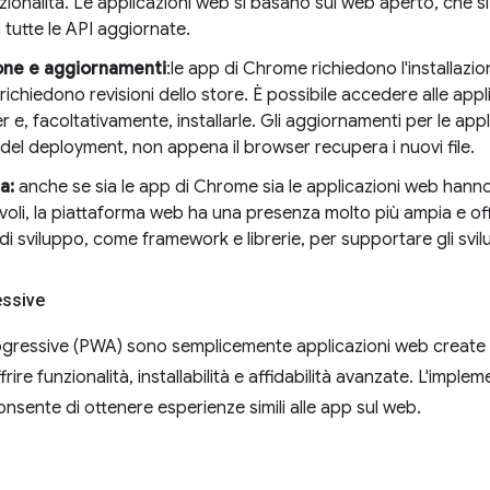
ionalità. Le applicazioni web si basano sul web aperto, che 
tutte le API aggiornate.
ione e aggiornamenti
:le app di Chrome richiedono l'installazi
, richiedono revisioni dello store. È possibile accedere alle ap
 e, facoltativamente, installarle. Gli aggiornamenti per le app
el deployment, non appena il browser recupera i nuovi file.
a:
anche se sia le app di Chrome sia le applicazioni web hann
voli, la piattaforma web ha una presenza molto più ampia e o
di sviluppo, come framework e librerie, per supportare gli svil
essive
gressive (PWA) sono semplicemente applicazioni web create 
ire funzionalità, installabilità e affidabilità avanzate. L'impl
consente di ottenere esperienze simili alle app sul web.