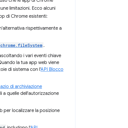
d'uso che le app di Chrome
ne limitazioni. Ecco alcuni
app di Chrome esistenti:
alternativa rispettivamente a
chrome.fileSystem
.
scoltando i vari eventi chiave
. Quando la tua app web viene
oie di sistema con l'
API Blocco
azio di archiviazione
li a quelle dell'autorizzazione
b per localizzare la posizione
nd
includono l'
API