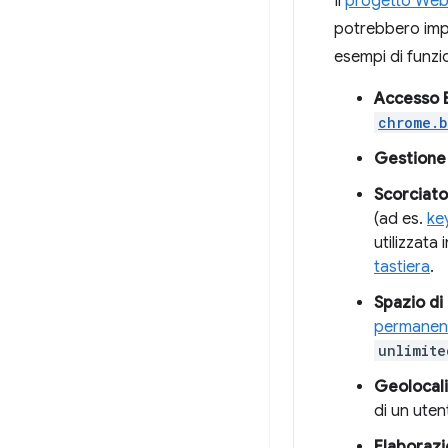
Il
progetto Web 
potrebbero impl
esempi di funzi
Accesso 
chrome.b
Gestione 
Scorciato
(ad es.
ke
utilizzata
tastiera
.
Spazio di
permanen
unlimite
Geolocal
di un uten
Elaborazi