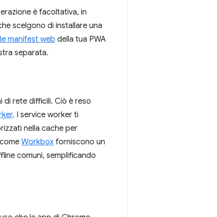
razione è facoltativa, in
he scelgono di installare una
ile manifest web
della tua PWA
estra separata.
 rete difficili. Ciò è reso
rker
. I service worker ti
rizzati nella cache per
ie come
Workbox
forniscono un
ffline comuni, semplificando