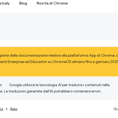
study
Blog
Novità di Chrome
parte della documentazione relativa alla piattaforma App di Chrome, ch
lienti Enterprise ed Education su ChromeOS almeno fino a gennaio 2025.
Google utilizza la tecnologia AI per tradurre i contenuti nella
ta. Le traduzioni generate dall'AI potrebbero contenere errori.
cs
Apps
Qu