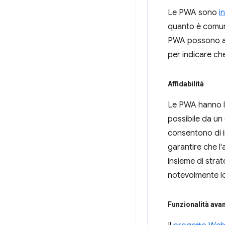
Le PWA sono
in
quanto è comunq
PWA possono avv
per indicare che
Affidabilità
Le PWA hanno la
possibile da u
consentono di i
garantire che l'
insieme di strat
notevolmente lo
Funzionalità ava