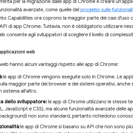
referita per la migrazione dalle app di Chrome è creare un'ap
 funzionalità avanzate, come quelle del
progetto sulle funzional
tto Capabilities ora coprono la maggior parte dei casi d'uso
e API di app Chrome. Tuttavia, non è obbligatorio utilizzare nes
 web consente agli sviluppatori di scegliere il livello di compless
applicazioni web
 web hanno alcuni vantaggi rispetto alle app di Chrome:
à
:le app di Chrome vengono eseguite solo in Chrome. Le app
ulla maggior parte dei browser e dei sistemi operativi, anche s
 sistema all'altro.
a dello sviluppatore:
le app di Chrome utilizzano le stesse te
, JavaScript e CSS), ma alcune funzionalità avanzate delle a
 background) non sono standard, pertanto richiedono conosc
zionalità
:le app di Chrome si basano su API che non sono pi