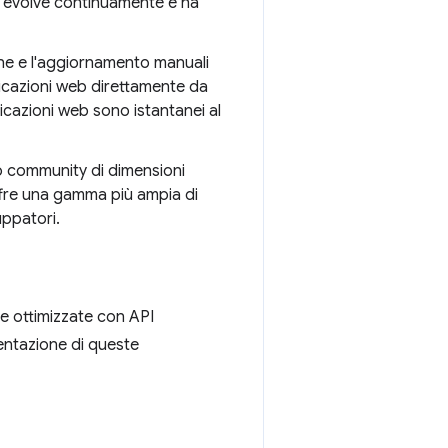
si evolve continuamente e ha
one e l'aggiornamento manuali
plicazioni web direttamente da
licazioni web sono istantanei al
o community di dimensioni
ffre una gamma più ampia di
uppatori.
e ottimizzate con API
ementazione di queste