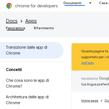
Documenti
Case 
Docs
Apps
Panoramica
Riferimento
Transizione dalle app di
Questa pagina fa 
Chrome
supportato per i c
dell'app
.
Concetti
Che cosa sono le app di
tua lingua preferi
Chrome?
Architettura delle app di
Home page
Do
Chrome