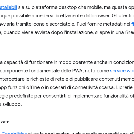
stallabili
sia su piattaforme desktop che mobile, ma questa ope
ue possibile accedervi direttamente dal browser. Gli utenti c
iarla tramite icone e scorciatoie. Puoi fornire metadati nel
f
, quando viene avviata dopo l'installazione, si apre in una fin
 capacità di funzionare in modo coerente anche in condizioni di
n componente fondamentale delle PWA, noto come
service wo
ntercettare le richieste di rete e di pubblicare contenuti memo
app funzioni offline o in scenari di connettività scarsa. Librer
egie predefinite per consentirti di implementare funzionalità o
 sviluppo.
nzate