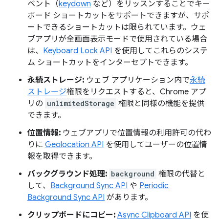
ベント（
keydown
など）をリッスンすることでキー
ボード ショートカットをサポートできますが、サポ
ートできるショートカットは限られています。ウェ
ブアプリが全画面表示モードで使用されている場合
は、
Keyboard Lock API
を使用してこれらのシステ
ム ショートカットをインターセプトできます。
永続ストレージ:
ウェブ アプリケーション内で
永続
ストレージ
権限をリクエストすると、Chrome アプ
リの
unlimitedStorage
権限と同様の機能を提供
できます。
位置情報:
ウェブアプリで位置情報の利用許可の代わ
りに
Geolocation API
を使用してユーザーの位置情
報を取得できます。
バックグラウンド処理:
background
権限の代替と
して、
Background Sync API
や
Periodic
Background Sync API
があります。
クリップボードにコピー:
Async Clipboard API
を使