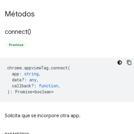
Métodos
connect(
)
Promise
chrome
.
appviewTag
.
connect
(
app
:
string
,
data?
:
any
,
callback?
:
function
,
)
:
Promise<boolean>
Solicita que se incorpore otra app.