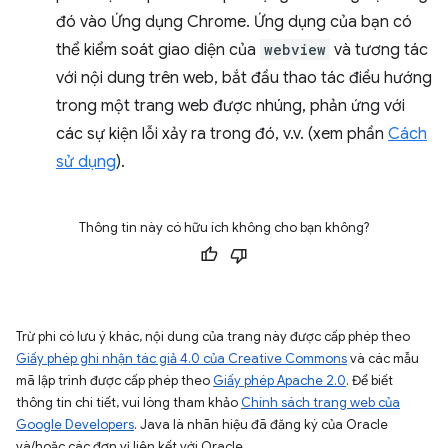
đó vào Ứng dụng Chrome. Ứng dụng của bạn có
thể kiểm soát giao diện của
webview
và tương tác
với nội dung trên web, bắt đầu thao tác điều hướng
trong một trang web được nhúng, phản ứng với
các sự kiện lỗi xảy ra trong đó, v.v. (xem phần
Cách
sử dụng
).
Thông tin này có hữu ích không cho bạn không?
Trừ phi có lưu ý khác, nội dung của trang này được cấp phép theo
Giấy phép ghi nhận tác giả 4.0 của Creative Commons
và các mẫu
mã lập trình được cấp phép theo
Giấy phép Apache 2.0
. Để biết
thông tin chi tiết, vui lòng tham khảo
Chính sách trang web của
Google Developers
. Java là nhãn hiệu đã đăng ký của Oracle
và/hoặc các đơn vị liên kết với Oracle.