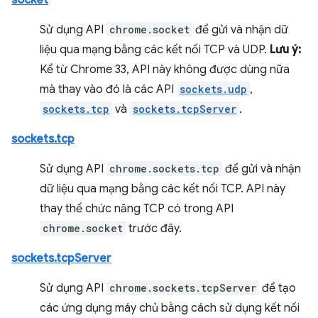
socket
Sử dụng API
chrome.socket
để gửi và nhận dữ
liệu qua mạng bằng các kết nối TCP và UDP.
Lưu ý:
Kể từ Chrome 33, API này không được dùng nữa
mà thay vào đó là các API
sockets.udp
,
sockets.tcp
và
sockets.tcpServer
.
sockets.tcp
Sử dụng API
chrome.sockets.tcp
để gửi và nhận
dữ liệu qua mạng bằng các kết nối TCP. API này
thay thế chức năng TCP có trong API
chrome.socket
trước đây.
sockets.tcpServer
Sử dụng API
chrome.sockets.tcpServer
để tạo
các ứng dụng máy chủ bằng cách sử dụng kết nối