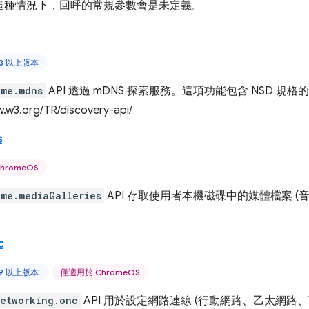
這種情況下，回呼的常規參數會是未定義。
43 以上版本
ome.mdns
API 透過 mDNS 探索服務。這項功能包含 NSD 規
w.w3.org/TR/discovery-api/
s
hromeOS
ome.mediaGalleries
API 存取使用者本機磁碟中的媒體檔案 
c
59 以上版本
僅適用於 ChromeOS
etworking.onc
API 用於設定網路連線 (行動網路、乙太網路、VPN