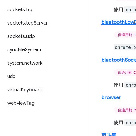
sockets
.
tcp
使用
chr
bluetoothLow
sockets
.
tcp
Server
僅適用於 C
sockets
.
udp
chrome.b
sync
File
System
bluetoothSock
system
.
network
僅適用於 C
usb
使用
chr
virtual
Keyboard
browser
webview
Tag
僅適用於 C
使用
chr
剪貼簿