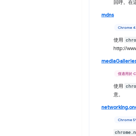
回呼。在
mdns
Chrome 
使用
chr
http://ww
mediaGallerie
僅適用於 C
使用
chr
意。
networking.on
Chrome 
chrome.n