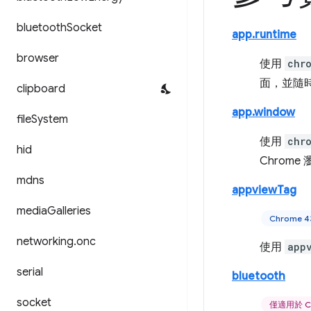
bluetooth
Socket
app.runtime
browser
使用
chr
面，並隨
clipboard
app.window
file
System
使用
chr
hid
Chrom
mdns
appviewTag
media
Galleries
Chrome 
networking
.
onc
使用
app
serial
bluetooth
socket
僅適用於 C