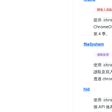
開發人員
提供
chr
Chrom
第 4 季。
fileSystem
僅限前景
使用
chr
讀取及寫
透過 chrom
hid
使用
chr
個 API