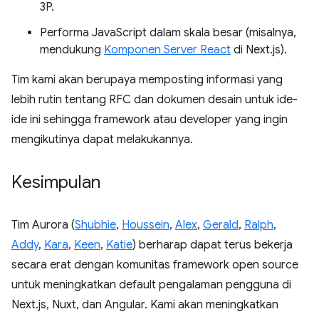
3P.
Performa JavaScript dalam skala besar (misalnya,
mendukung
Komponen Server React
di Next.js).
Tim kami akan berupaya memposting informasi yang
lebih rutin tentang RFC dan dokumen desain untuk ide-
ide ini sehingga framework atau developer yang ingin
mengikutinya dapat melakukannya.
Kesimpulan
Tim Aurora (
Shubhie
,
Houssein
,
Alex
,
Gerald
,
Ralph
,
Addy
,
Kara
,
Keen
,
Katie
) berharap dapat terus bekerja
secara erat dengan komunitas framework open source
untuk meningkatkan default pengalaman pengguna di
Next.js, Nuxt, dan Angular. Kami akan meningkatkan