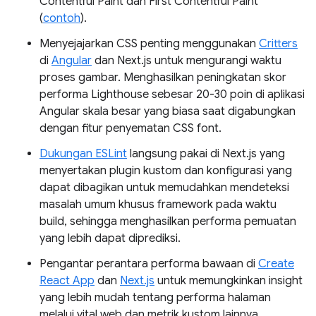
Contentful Paint dan First Contentful Paint
(
contoh
).
Menyejajarkan CSS penting menggunakan
Critters
di
Angular
dan Next.js untuk mengurangi waktu
proses gambar. Menghasilkan peningkatan skor
performa Lighthouse sebesar 20-30 poin di aplikasi
Angular skala besar yang biasa saat digabungkan
dengan fitur penyematan CSS font.
Dukungan ESLint
langsung pakai di Next.js yang
menyertakan plugin kustom dan konfigurasi yang
dapat dibagikan untuk memudahkan mendeteksi
masalah umum khusus framework pada waktu
build, sehingga menghasilkan performa pemuatan
yang lebih dapat diprediksi.
Pengantar perantara performa bawaan di
Create
React App
dan
Next.js
untuk memungkinkan insight
yang lebih mudah tentang performa halaman
melalui vital web dan metrik kustom lainnya.