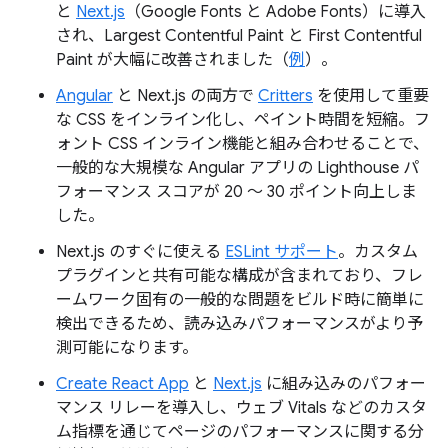
と
Next.js
（Google Fonts と Adobe Fonts）に導入
され、Largest Contentful Paint と First Contentful
Paint が大幅に改善されました（
例
）。
Angular
と Next.js の両方で
Critters
を使用して重要
な CSS をインライン化し、ペイント時間を短縮。フ
ォント CSS インライン機能と組み合わせることで、
一般的な大規模な Angular アプリの Lighthouse パ
フォーマンス スコアが 20 ～ 30 ポイント向上しま
した。
Next.js のすぐに使える
ESLint サポート
。カスタム
プラグインと共有可能な構成が含まれており、フレ
ームワーク固有の一般的な問題をビルド時に簡単に
検出できるため、読み込みパフォーマンスがより予
測可能になります。
Create React App
と
Next.js
に組み込みのパフォー
マンス リレーを導入し、ウェブ Vitals などのカスタ
ム指標を通じてページのパフォーマンスに関する分