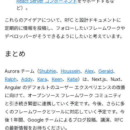
React Server コンポーネント
をサポートするな
ど）。
これらのアイデアについて、RFC と設計ドキュメントに
定期的に情報を投稿し、フォローしたいフレームワークや
デベロッパーがそうできるようにしたいと考えています。
まとめ
Aurora チーム（
Shubhie
、
Houssein
、
Alex
、
Gerald
、
Ralph
、
Addy
、
Kara
、
Keen
、
Katie
）は、Next.js、Nuxt、
Angular のデフォルトのユーザー エクスペリエンスの改善
に向けて、オープンソース フレームワーク コミュニティ
と引き続き緊密に連携していく予定です。今後、さらに多
くのフレームワークとツールに対応していく予定です。今
後 1 年間、Google チームによるブログ投稿、講演、RFC
の最新情報をお待ちください。