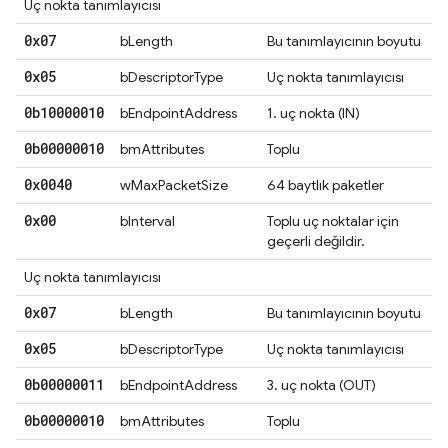
Uç nokta tanımlayıcısı
0x07
bLength
Bu tanımlayıcının boyutu
0x05
bDescriptorType
Uç nokta tanımlayıcısı
0b10000010
bEndpointAddress
1. uç nokta (IN)
0b00000010
bmAttributes
Toplu
0x0040
wMaxPacketSize
64 baytlık paketler
0x00
bInterval
Toplu uç noktalar için
geçerli değildir.
Uç nokta tanımlayıcısı
0x07
bLength
Bu tanımlayıcının boyutu
0x05
bDescriptorType
Uç nokta tanımlayıcısı
0b00000011
bEndpointAddress
3. uç nokta (OUT)
0b00000010
bmAttributes
Toplu