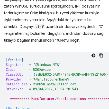
zaten WinUSB sürücüsünü içerdiğinden, INF dosyasının
tedarikçiniz ve ürün kimliğinizi bu yeni yükleme kuralıyla
ilişkilendirmesi yeterlidir. Aşağıdaki dosya temel bir
örnektir. Dosyayı
.inf
uzantılı bir dosyaya kaydedin, "X"
ile işaretlenmiş bölümleri değiştirin, ardından dosyayı sağ
tıklayıp bağlam menüsünden "Yükle"yi seçin.
[Version]
Signature
=
"$Windows NT$"
Class
=
USBDevice
ClassGUID
=
{88BAE032-5A81-49f0-BC3D-A4FF138216D6}
Provider
=
%ManufacturerName%
CatalogFile
=
WinUSBInstallation.cat
DriverVer
=
09/04/2012,13.54.20.543
; ========== Manufacturer/Models sections ==========
[Manufacturer]