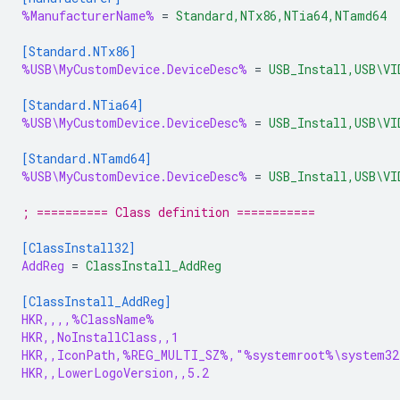
%ManufacturerName%
=
Standard,NTx86,NTia64,NTamd64
[Standard.NTx86]
%USB\MyCustomDevice.DeviceDesc%
=
USB_Install,USB\VI
[Standard.NTia64]
%USB\MyCustomDevice.DeviceDesc%
=
USB_Install,USB\VI
[Standard.NTamd64]
%USB\MyCustomDevice.DeviceDesc%
=
USB_Install,USB\VI
; ========== Class definition ===========
[ClassInstall32]
AddReg
=
ClassInstall_AddReg
[ClassInstall_AddReg]
HKR,,,,%ClassName%
HKR,,NoInstallClass,,1
HKR,,IconPath,%REG_MULTI_SZ%,"%systemroot%\system32
HKR,,LowerLogoVersion,,5.2