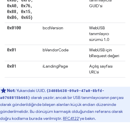
tanımlayıcısı
0x
A0
,
0x76
,
GUID'si
0x88
,
0x15
,
0x
B6
,
0x65}
0x0100
bcdVersion
WebUSB
tanımlayıcı
sürümü 1.0
0x01
bVendorCode
WebUSB için
bRequest değeri
0x01
iLandingPage
Açılış sayfası
URL'si
Not:
Yukarıdaki UUID,
{3408b638-09a9-47a0-8bfd-
olarak yazılır; ancak bir USB tanımlayıcısının parçası
a0768815b665}
olarak gönderildiğinde bileşen alanları küçük endian düzeninde
gönderilmelidir. Bu dönüşüm karmaşık olduğundan referans olarak
doğru kodlama burada verilmiştir.
RFC4122
'ye bakın.