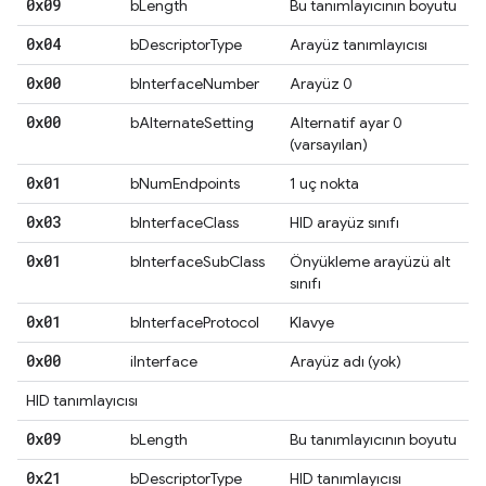
0x09
bLength
Bu tanımlayıcının boyutu
0x04
bDescriptorType
Arayüz tanımlayıcısı
0x00
bInterfaceNumber
Arayüz 0
0x00
bAlternateSetting
Alternatif ayar 0
(varsayılan)
0x01
bNumEndpoints
1 uç nokta
0x03
bInterfaceClass
HID arayüz sınıfı
0x01
bInterfaceSubClass
Önyükleme arayüzü alt
sınıfı
0x01
bInterfaceProtocol
Klavye
0x00
iInterface
Arayüz adı (yok)
HID tanımlayıcısı
0x09
bLength
Bu tanımlayıcının boyutu
0x21
bDescriptorType
HID tanımlayıcısı