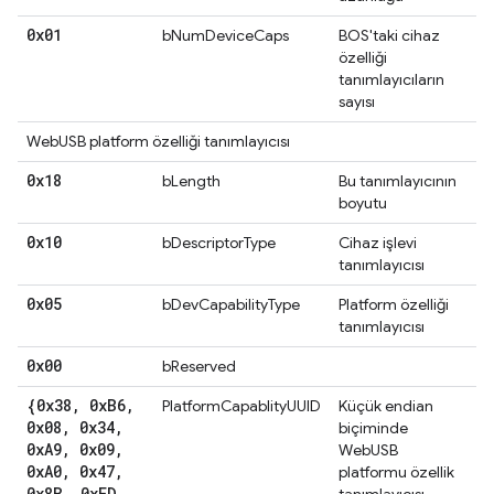
0x01
bNumDeviceCaps
BOS'taki cihaz
özelliği
tanımlayıcıların
sayısı
WebUSB platform özelliği tanımlayıcısı
0x18
bLength
Bu tanımlayıcının
boyutu
0x10
bDescriptorType
Cihaz işlevi
tanımlayıcısı
0x05
bDevCapabilityType
Platform özelliği
tanımlayıcısı
0x00
bReserved
{0x38
,
0x
B6
,
PlatformCapablityUUID
Küçük endian
0x08
,
0x34
,
biçiminde
0x
A9
,
0x09
,
WebUSB
0x
A0
,
0x47
,
platformu özellik
0x8B
,
0x
FD
,