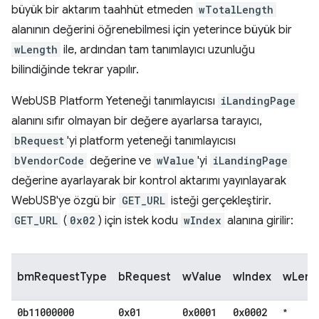
büyük bir aktarım taahhüt etmeden
wTotalLength
alanının değerini öğrenebilmesi için yeterince büyük bir
wLength
ile, ardından tam tanımlayıcı uzunluğu
bilindiğinde tekrar yapılır.
WebUSB Platform Yeteneği tanımlayıcısı
iLandingPage
alanını sıfır olmayan bir değere ayarlarsa tarayıcı,
bRequest
'yi platform yeteneği tanımlayıcısı
bVendorCode
değerine ve
wValue
'yi
iLandingPage
değerine ayarlayarak bir kontrol aktarımı yayınlayarak
WebUSB'ye özgü bir
GET_URL
isteği gerçekleştirir.
GET_URL
(
0x02
) için istek kodu
wIndex
alanına girilir:
bmRequestType
bRequest
wValue
wIndex
wLeng
0b11000000
0x01
0x0001
0x0002
*