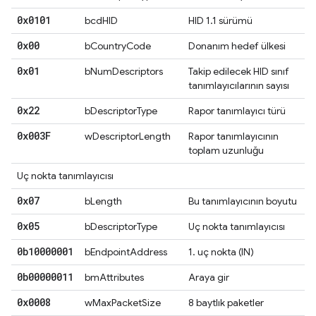
0x0101
bcdHID
HID 1.1 sürümü
0x00
bCountryCode
Donanım hedef ülkesi
0x01
bNumDescriptors
Takip edilecek HID sınıf
tanımlayıcılarının sayısı
0x22
bDescriptorType
Rapor tanımlayıcı türü
0x003F
wDescriptorLength
Rapor tanımlayıcının
toplam uzunluğu
Uç nokta tanımlayıcısı
0x07
bLength
Bu tanımlayıcının boyutu
0x05
bDescriptorType
Uç nokta tanımlayıcısı
0b10000001
bEndpointAddress
1. uç nokta (IN)
0b00000011
bmAttributes
Araya gir
0x0008
wMaxPacketSize
8 baytlık paketler