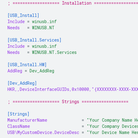
; =================== Installation =================
[USB_Install]
Include
=
winusb.inf
Needs
=
WINUSB.NT
[USB_Install.Services]
Include
=
winusb.inf
Needs
=
WINUSB.NT.Services
[USB_Install.HW]
AddReg
=
Dev_AddReg
[Dev_AddReg]
HKR,,DeviceInterfaceGUIDs,0x10000,"{XXXXXXXX-XXXX-XX
; =================== Strings ===================
[Strings]
ManufacturerName
=
"Your Company Name H
ClassName
=
"Your Company Device
USB\MyCustomDevice.DeviceDesc
=
"Your Device Name He