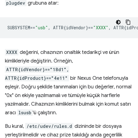
plugdev
grubuna atar:
SUBSYSTEM
==
"usb"
,
 ATTR{idVendor}
==
"XXXX"
,
 ATTR{idPr
XXXX
değerini, cihazınızın onaltılık tedarikçi ve ürün
kimlikleriyle değiştirin. Örneğin,
ATTR{idVendor}=="18d1",
ATTR{idProduct}=="4e11"
bir Nexus One telefonuyla
eşleşir. Doğru şekilde tanınmaları için bu değerler, normal
"0x" ön ekiyle yazılmamalı ve tümüyle küçük harflerle
yazılmalıdır. Cihazınızın kimliklerini bulmak için komut satırı
aracı
lsusb
'ü çalıştırın.
Bu kural,
/etc/udev/rules.d
dizininde bir dosyaya
yerleştirilmelidir ve cihaz prize takıldığı anda geçerlilik