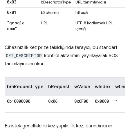
0x03
bDescriptorType
URL tanımlayıcısı
0x01
bScheme
https://
"google
.
URL
UTF-8 kodlamalı URL
com"
içeriği
Cihazınız ilk kez prize takıldığında tarayıcı, bu standart
GET_DESCRIPTOR
kontrol aktarımını yayınlayarak BOS
tanımlayıcısını okur:
bmRequestType
bRequest
wValue
wIndex
wLeng
0b10000000
0x06
0x0F00
0x0000
*
Bu istek genellikle iki kez yapılır. İlk kez, barındırıcının