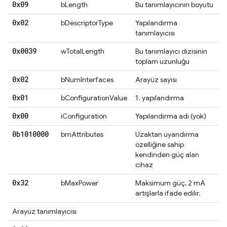
0x09
bLength
Bu tanımlayıcının boyutu
0x02
bDescriptorType
Yapılandırma
tanımlayıcısı
0x0039
wTotalLength
Bu tanımlayıcı dizisinin
toplam uzunluğu
0x02
bNumInterfaces
Arayüz sayısı
0x01
bConfigurationValue
1. yapılandırma
0x00
iConfiguration
Yapılandırma adı (yok)
0b1010000
bmAttributes
Uzaktan uyandırma
özelliğine sahip
kendinden güç alan
cihaz
0x32
bMaxPower
Maksimum güç, 2 mA
artışlarla ifade edilir.
Arayüz tanımlayıcısı