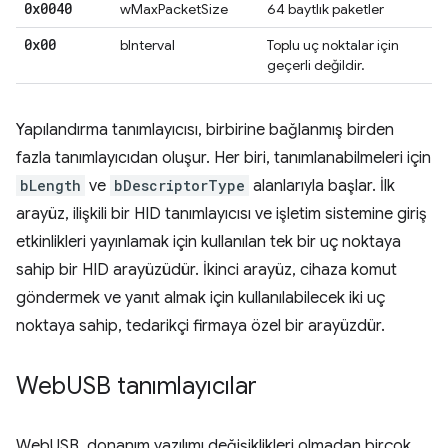
0x0040
wMaxPacketSize
64 baytlık paketler
0x00
bInterval
Toplu uç noktalar için
geçerli değildir.
Yapılandırma tanımlayıcısı, birbirine bağlanmış birden
fazla tanımlayıcıdan oluşur. Her biri, tanımlanabilmeleri için
bLength
ve
bDescriptorType
alanlarıyla başlar. İlk
arayüz, ilişkili bir HID tanımlayıcısı ve işletim sistemine giriş
etkinlikleri yayınlamak için kullanılan tek bir uç noktaya
sahip bir HID arayüzüdür. İkinci arayüz, cihaza komut
göndermek ve yanıt almak için kullanılabilecek iki uç
noktaya sahip, tedarikçi firmaya özel bir arayüzdür.
Web
USB tanımlayıcılar
WebUSB, donanım yazılımı değişiklikleri olmadan birçok