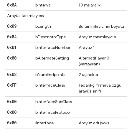
0x0A
bInterval
10 ms aralık
Arayüz tanımlayıcısı
0x09
bLength
Bu tanımlayıcının boyutu
0x04
bDescriptorType
Arayüz tanımlayıcısı
0x01
bInterfaceNumber
Arayüz 1
0x00
bAlternateSetting
Alternatif ayar 0
(varsayılan)
0x02
bNumEndpoints
2 uç nokta
0x
FF
bInterfaceClass
Tedarikçi firmaya özgü
arayüz sınıfı
0x00
bInterfaceSubClass
0x00
bInterfaceProtocol
0x00
iInterface
Arayüz adı (yok)