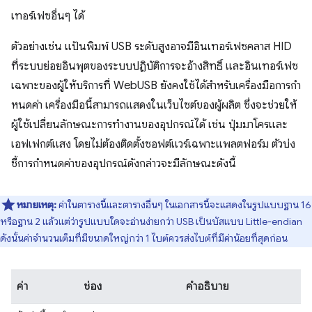
เทอร์เฟซอื่นๆ ได้
ตัวอย่างเช่น แป้นพิมพ์ USB ระดับสูงอาจมีอินเทอร์เฟซคลาส HID
ที่ระบบย่อยอินพุตของระบบปฏิบัติการจะอ้างสิทธิ์ และอินเทอร์เฟซ
เฉพาะของผู้ให้บริการที่ WebUSB ยังคงใช้ได้สำหรับเครื่องมือการกํา
หนดค่า เครื่องมือนี้สามารถแสดงในเว็บไซต์ของผู้ผลิต ซึ่งจะช่วยให้
ผู้ใช้เปลี่ยนลักษณะการทำงานของอุปกรณ์ได้ เช่น ปุ่มมาโครและ
เอฟเฟกต์แสง โดยไม่ต้องติดตั้งซอฟต์แวร์เฉพาะแพลตฟอร์ม ตัวบ่ง
ชี้การกําหนดค่าของอุปกรณ์ดังกล่าวจะมีลักษณะดังนี้
หมายเหตุ:
ค่าในตารางนี้และตารางอื่นๆ ในเอกสารนี้จะแสดงในรูปแบบฐาน 16
หรือฐาน 2 แล้วแต่ว่ารูปแบบใดจะอ่านง่ายกว่า USB เป็นบัสแบบ Little-endian
ดังนั้นค่าจำนวนเต็มที่มีขนาดใหญ่กว่า 1 ไบต์ควรส่งไบต์ที่มีค่าน้อยที่สุดก่อน
ค่า
ช่อง
คำอธิบาย