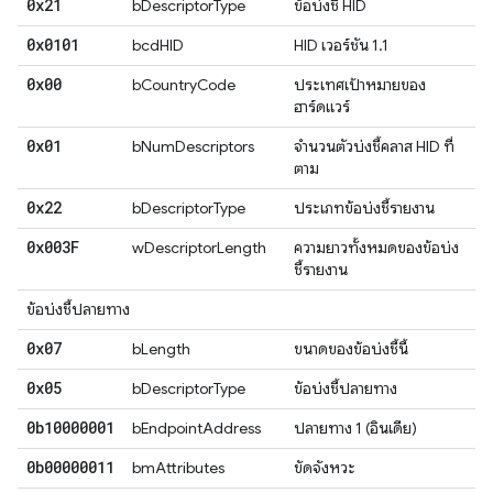
0x21
bDescriptorType
ข้อบ่งชี้ HID
0x0101
bcdHID
HID เวอร์ชัน 1.1
0x00
bCountryCode
ประเทศเป้าหมายของ
ฮาร์ดแวร์
0x01
bNumDescriptors
จำนวนตัวบ่งชี้คลาส HID ที่
ตาม
0x22
bDescriptorType
ประเภทข้อบ่งชี้รายงาน
0x003F
wDescriptorLength
ความยาวทั้งหมดของข้อบ่ง
ชี้รายงาน
ข้อบ่งชี้ปลายทาง
0x07
bLength
ขนาดของข้อบ่งชี้นี้
0x05
bDescriptorType
ข้อบ่งชี้ปลายทาง
0b10000001
bEndpointAddress
ปลายทาง 1 (อินเดีย)
0b00000011
bmAttributes
ขัดจังหวะ