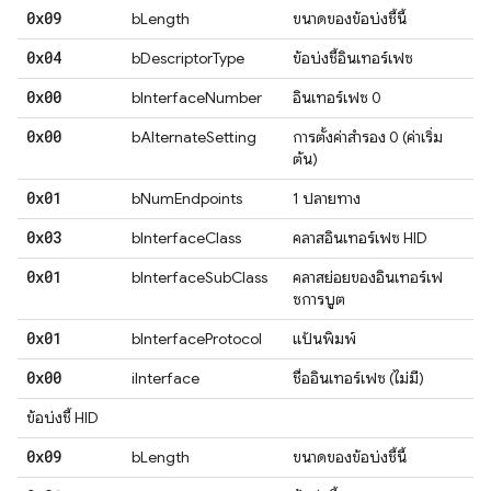
0x09
bLength
ขนาดของข้อบ่งชี้นี้
0x04
bDescriptorType
ข้อบ่งชี้อินเทอร์เฟซ
0x00
bInterfaceNumber
อินเทอร์เฟซ 0
0x00
bAlternateSetting
การตั้งค่าสำรอง 0 (ค่าเริ่ม
ต้น)
0x01
bNumEndpoints
1 ปลายทาง
0x03
bInterfaceClass
คลาสอินเทอร์เฟซ HID
0x01
bInterfaceSubClass
คลาสย่อยของอินเทอร์เฟ
ซการบูต
0x01
bInterfaceProtocol
แป้นพิมพ์
0x00
iInterface
ชื่ออินเทอร์เฟซ (ไม่มี)
ข้อบ่งชี้ HID
0x09
bLength
ขนาดของข้อบ่งชี้นี้