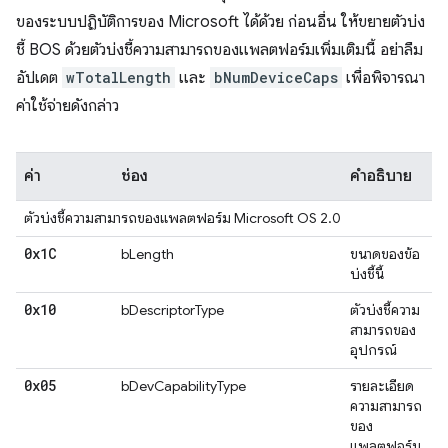
ของระบบปฏิบัติการของ Microsoft ได้ด้วย ก่อนอื่น ให้ขยายตัวบ่ง
ชี้ BOS ด้วยตัวบ่งชี้ความสามารถของแพลตฟอร์มเพิ่มเติมนี้ อย่าลืม
อัปเดต
wTotalLength
และ
bNumDeviceCaps
เพื่อพิจารณา
ค่าใช้จ่ายดังกล่าว
ค่า
ช่อง
คำอธิบาย
ตัวบ่งชี้ความสามารถของแพลตฟอร์ม Microsoft OS 2.0
0x1C
bLength
ขนาดของข้อ
บ่งชี้นี้
0x10
bDescriptorType
ตัวบ่งชี้ความ
สามารถของ
อุปกรณ์
0x05
bDevCapabilityType
รายละเอียด
ความสามารถ
ของ
แพลตฟอร์ม