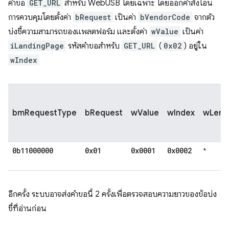
คำขอ
GET_URL
สำหรับ WebUSB โดยเฉพาะ โดยออกคำสั่งโอน
การควบคุมโดยตั้งค่า
bRequest
เป็นค่า
bVendorCode
จากตัว
บ่งชี้ความสามารถของแพลตฟอร์ม และตั้งค่า
wValue
เป็นค่า
iLandingPage
รหัสคำขอสำหรับ
GET_URL
(
0x02
) อยู่ใน
wIndex
bmRequestType
bRequest
wValue
wIndex
wLeng
0b11000000
0x01
0x0001
0x0002
*
อีกครั้ง ระบบอาจส่งคำขอนี้ 2 ครั้งเพื่อตรวจสอบความยาวของข้อบ่ง
ชี้ที่อ่านก่อน