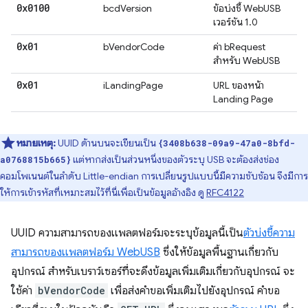
0x0100
bcdVersion
ข้อบ่งชี้ WebUSB
เวอร์ชัน 1.0
0x01
bVendorCode
ค่า bRequest
สำหรับ WebUSB
0x01
iLandingPage
URL ของหน้า
Landing Page
หมายเหตุ:
UUID ด้านบนจะเขียนเป็น
{3408b638-09a9-47a0-8bfd-
แต่หากส่งเป็นส่วนหนึ่งของตัวระบุ USB จะต้องส่งช่อง
a0768815b665}
คอมโพเนนต์ในลำดับ Little-endian การเปลี่ยนรูปแบบนี้มีความซับซ้อน จึงมีการ
ให้การเข้ารหัสที่เหมาะสมไว้ที่นี่เพื่อเป็นข้อมูลอ้างอิง ดู
RFC4122
UUID ความสามารถของแพลตฟอร์มจะระบุข้อมูลนี้เป็น
ตัวบ่งชี้ความ
สามารถของแพลตฟอร์ม WebUSB
ซึ่งให้ข้อมูลพื้นฐานเกี่ยวกับ
อุปกรณ์ สําหรับเบราว์เซอร์ที่จะดึงข้อมูลเพิ่มเติมเกี่ยวกับอุปกรณ์ จะ
ใช้ค่า
bVendorCode
เพื่อส่งคําขอเพิ่มเติมไปยังอุปกรณ์ คําขอ