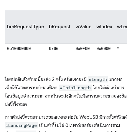
bmRequestType
bRequest
wValue
wIndex
wLeng
0b10000000
0x06
0x0F00
0x0000
*
โดยปกติแล้วคำขอนี้จะส่ง 2 ครั้ง ครั้งแรกจะมี
wLength
มากพอ
เพื่อให้โฮสต์ทราบค่าของฟิลด์
wTotalLength
โดยไม่ต้องทำการ
โอนข้อมูลจำนวนมาก จากนั้นจะส่งอีกครั้งเมื่อทราบความยาวของข้อ
บ่งชี้ทั้งหมด
หากตัวบ่งชี้ความสามารถของแพลตฟอร์ม WebUSB มีการตั้งค่าฟิลด์
iLandingPage
เป็นค่าที่ไม่ใช่ 0 เบราว์เซอร์จะดำเนินการตาม