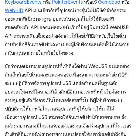
KeyboardEvents
หรือ
PointerEvents
หรือใช้
Gamepad
หรือ
WebHID
API เช่นเดียวกับที่อุปกรณ์บางรุ่นไม่ได้ใช้คำจำกัดความ
ของคลาสที่เป็นมาตรฐาน อุปกรณ์บางรุ่นก็ไม่ได้ใช้ฟีเจอร์ที่
สอดคล้องกับ API ของแพลตฟอร์มเว็บที่มีอยู่ ในกรณีนี้ WebUSB
API สามารถเติมเต็มช่องว่างดังกล่าวได้โดยให้วิธีสำหรับเว็บไซต์ใน
การอ้างสิทธิ์อินเทอร์เฟซเฉพาะของผู้ให้บริการและติดตั้งใช้งานการ
สนับสนุนจากภายในหน้าเว็บโดยตรง
ข้อกำหนดเฉพาะของอุปกรณ์ที่เข้าถึงได้ผ่าน WebUSB จะแตกต่าง
กันเล็กน้อยไปในแต่ละแพลตฟอร์มเนื่องจากความแตกต่างในวิธีที่
ระบบปฏิบัติการจัดการอุปกรณ์ USB แต่ข้อกำหนดพื้นฐานคือ
อุปกรณ์ไม่ควรมีไดรเวอร์ที่อ้างสิทธิ์อินเทอร์เฟซที่หน้าเว็บต้องการ
ควบคุมอยู่แล้ว ซึ่งอาจเป็นไดรเวอร์คลาสทั่วไปที่ผู้ให้บริการระบบ
ปฏิบัติการให้มา หรือไดรเวอร์อุปกรณ์ที่ผู้ให้บริการให้มาก็ได้
เนื่องจากอุปกรณ์ USB สามารถให้อินเทอร์เฟซได้หลายรายการ ซึ่ง
แต่ละรายการอาจมีไดรเวอร์ของตัวเอง คุณจึงสร้างอุปกรณ์ที่ไดรเวอร์
อ้างสิทธิ์อินเทอร์เฟซบางรายการและปล่อยให้เบราว์เซอร์เข้าถึงอิน