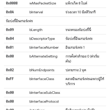
0x0008
wMaxPacketSize
แพ็กเก็ต 8 ไบต์
0x0A
bInterval
ช่วงเวลา 10 มิลลิวินาที
ข้อบ่งชี้อินเทอร์เฟซ
0x09
bLength
ขนาดของข้อบ่งชี้นี้
0x04
bDescriptorType
ข้อบ่งชี้อินเทอร์เฟซ
0x01
bInterfaceNumber
อินเทอร์เฟซ 1
0x00
bAlternateSetting
การตั้งค่าสำรอง 0 (ค่าเริ่ม
ต้น)
0x02
bNumEndpoints
ปลายทาง 2 จุด
0x
FF
bInterfaceClass
คลาสอินเทอร์เฟซเฉพาะผู้ให้
บริการ
0x00
bInterfaceSubClass
0x00
bInterfaceProtocol