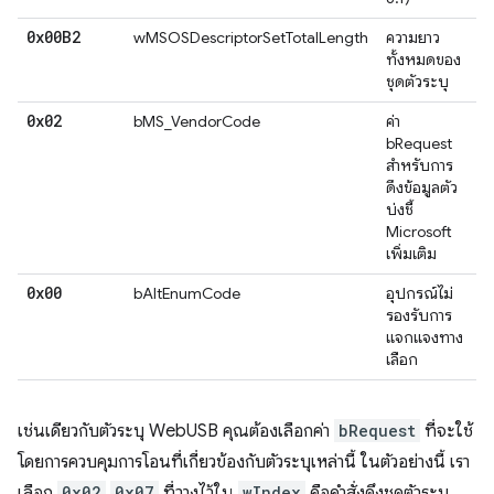
0x00B2
wMSOSDescriptorSetTotalLength
ความยาว
ทั้งหมดของ
ชุดตัวระบุ
0x02
bMS_VendorCode
ค่า
bRequest
สำหรับการ
ดึงข้อมูลตัว
บ่งชี้
Microsoft
เพิ่มเติม
0x00
bAltEnumCode
อุปกรณ์ไม่
รองรับการ
แจกแจงทาง
เลือก
เช่นเดียวกับตัวระบุ WebUSB คุณต้องเลือกค่า
bRequest
ที่จะใช้
โดยการควบคุมการโอนที่เกี่ยวข้องกับตัวระบุเหล่านี้ ในตัวอย่างนี้ เรา
เลือก
0x02
0x07
ที่วางไว้ใน
wIndex
คือคําสั่งดึงชุดตัวระบุ