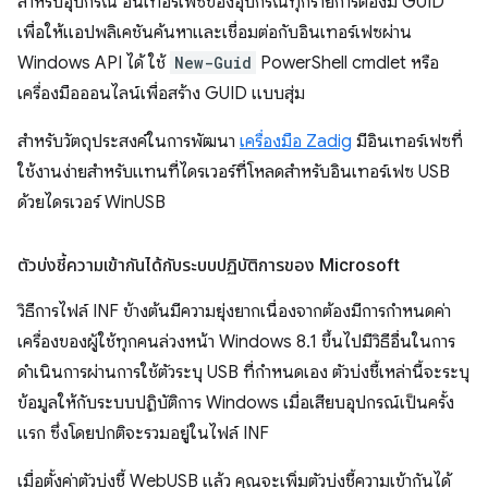
สำหรับอุปกรณ์ อินเทอร์เฟซของอุปกรณ์ทุกรายการต้องมี GUID
เพื่อให้แอปพลิเคชันค้นหาและเชื่อมต่อกับอินเทอร์เฟซผ่าน
Windows API ได้ ใช้
New-Guid
PowerShell cmdlet หรือ
เครื่องมือออนไลน์เพื่อสร้าง GUID แบบสุ่ม
สําหรับวัตถุประสงค์ในการพัฒนา
เครื่องมือ Zadig
มีอินเทอร์เฟซที่
ใช้งานง่ายสําหรับแทนที่ไดรเวอร์ที่โหลดสําหรับอินเทอร์เฟซ USB
ด้วยไดรเวอร์ WinUSB
ตัวบ่งชี้ความเข้ากันได้กับระบบปฏิบัติการของ Microsoft
วิธีการไฟล์ INF ข้างต้นมีความยุ่งยากเนื่องจากต้องมีการกำหนดค่า
เครื่องของผู้ใช้ทุกคนล่วงหน้า Windows 8.1 ขึ้นไปมีวิธีอื่นในการ
ดำเนินการผ่านการใช้ตัวระบุ USB ที่กําหนดเอง ตัวบ่งชี้เหล่านี้จะระบุ
ข้อมูลให้กับระบบปฏิบัติการ Windows เมื่อเสียบอุปกรณ์เป็นครั้ง
แรก ซึ่งโดยปกติจะรวมอยู่ในไฟล์ INF
เมื่อตั้งค่าตัวบ่งชี้ WebUSB แล้ว คุณจะเพิ่มตัวบ่งชี้ความเข้ากันได้