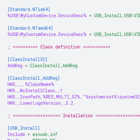
[Standard.NTia64]
%USB\MyCustomDevice.DeviceDesc%
=
USB_Install,USB\VI
[Standard.NTamd64]
%USB\MyCustomDevice.DeviceDesc%
=
USB_Install,USB\VI
; ========== Class definition ===========
[ClassInstall32]
AddReg
=
ClassInstall_AddReg
[ClassInstall_AddReg]
HKR,,,,%ClassName%
HKR,,NoInstallClass,,1
HKR,,IconPath,%REG_MULTI_SZ%,"%systemroot%\system32
HKR,,LowerLogoVersion,,5.2
; =================== Installation =================
[USB_Install]
Include
=
winusb.inf