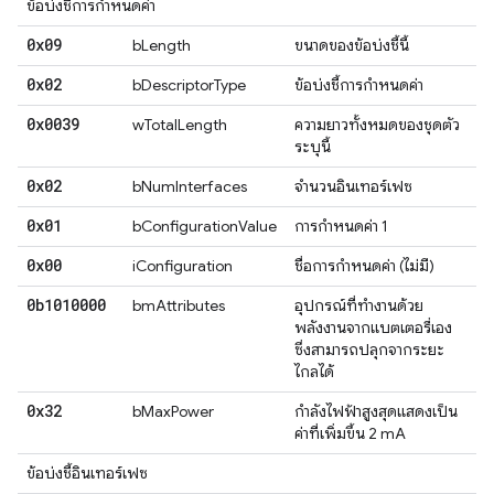
ข้อบ่งชี้การกําหนดค่า
0x09
bLength
ขนาดของข้อบ่งชี้นี้
0x02
bDescriptorType
ข้อบ่งชี้การกําหนดค่า
0x0039
wTotalLength
ความยาวทั้งหมดของชุดตัว
ระบุนี้
0x02
bNumInterfaces
จํานวนอินเทอร์เฟซ
0x01
bConfigurationValue
การกําหนดค่า 1
0x00
iConfiguration
ชื่อการกําหนดค่า (ไม่มี)
0b1010000
bmAttributes
อุปกรณ์ที่ทำงานด้วย
พลังงานจากแบตเตอรี่เอง
ซึ่งสามารถปลุกจากระยะ
ไกลได้
0x32
bMaxPower
กำลังไฟฟ้าสูงสุดแสดงเป็น
ค่าที่เพิ่มขึ้น 2 mA
ข้อบ่งชี้อินเทอร์เฟซ