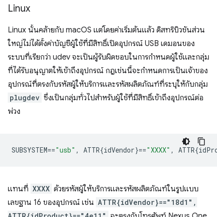
Linux
Linux นั้นคล้ายกับ macOS แต่โดยค่าเริ่มต้นแล้ว ดิสทริบิวชันส่วน
ใหญ่ไม่ได้ตั้งค่าบัญชีผู้ใช้ที่มีสิทธิ์เปิดอุปกรณ์ USB เดมอนของ
ระบบที่เรียกว่า udev จะเป็นผู้รับผิดชอบในการกำหนดผู้ใช้และกลุ่ม
ที่ได้รับอนุญาตให้เข้าถึงอุปกรณ์ กฎเช่นนี้จะกำหนดการเป็นเจ้าของ
อุปกรณ์ที่ตรงกับรหัสผู้ให้บริการและรหัสผลิตภัณฑ์ที่ระบุให้กับกลุ่ม
plugdev
ซึ่งเป็นกลุ่มทั่วไปสำหรับผู้ใช้ที่มีสิทธิ์เข้าถึงอุปกรณ์ต่อ
พ่วง
SUBSYSTEM
==
"usb"
,
 ATTR{idVendor}
==
"XXXX"
,
 ATTR{idPr
แทนที่
XXXX
ด้วยรหัสผู้ให้บริการและรหัสผลิตภัณฑ์ในรูปแบบ
เลขฐาน 16 ของอุปกรณ์ เช่น
ATTR{idVendor}=="18d1",
ATTR{idProduct}=="4e11"
จะตรงกับโทรศัพท์ Nexus One