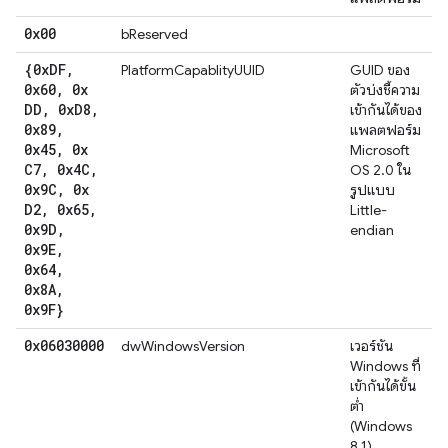
0x00
bReserved
{0x
DF
,
PlatformCapablityUUID
GUID ของ
0x60
,
0x
ตัวบ่งชี้ความ
DD
,
0x
D8
,
เข้ากันได้ของ
0x89
,
แพลตฟอร์ม
0x45
,
0x
Microsoft
C7
,
0x4C
,
OS 2.0 ใน
0x9C
,
0x
รูปแบบ
D2
,
0x65
,
Little-
0x9D
,
endian
0x9E
,
0x64
,
0x8A
,
0x9F}
0x06030000
dwWindowsVersion
เวอร์ชัน
Windows ที่
เข้ากันได้ขั้น
ต่ำ
(Windows
8.1)