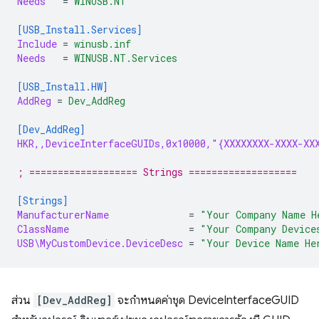
Needs
=
WINUSB.NT
[USB_Install.Services]
Include
=
winusb.inf
Needs
=
WINUSB.NT.Services
[USB_Install.HW]
AddReg
=
Dev_AddReg
[Dev_AddReg]
HKR,,DeviceInterfaceGUIDs,0x10000,"{XXXXXXXX-XXXX-XX
; =================== Strings ===================
[Strings]
ManufacturerName
=
"Your Company Name H
ClassName
=
"Your Company Device
USB\MyCustomDevice.DeviceDesc
=
"Your Device Name He
ส่วน
[Dev_AddReg]
จะกำหนดค่าชุด DeviceInterfaceGUID