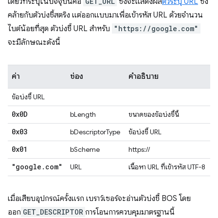
เดียวที่ระบุในปัจจุบันคือ
GET_URL
ซึ่งจะแสดงผล
ตัวระบุ URL
ซึ่ง
คล้ายกับตัวบ่งชี้สตริง แต่ออกแบบมาเพื่อเข้ารหัส URL ด้วยจำนวน
ไบต์น้อยที่สุด ตัวบ่งชี้ URL สำหรับ
"https://google.com"
จะมีลักษณะดังนี้
ค่า
ช่อง
คำอธิบาย
ข้อบ่งชี้ URL
0x0D
bLength
ขนาดของข้อบ่งชี้นี้
0x03
bDescriptorType
ข้อบ่งชี้ URL
0x01
bScheme
https://
"google
.
com"
URL
เนื้อหา URL ที่เข้ารหัส UTF-8
เมื่อเสียบอุปกรณ์ครั้งแรก เบราว์เซอร์จะอ่านตัวบ่งชี้ BOS โดย
ออก
GET_DESCRIPTOR
การโอนการควบคุมมาตรฐานนี้