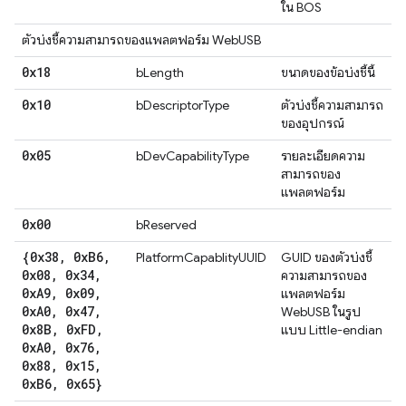
ใน BOS
ตัวบ่งชี้ความสามารถของแพลตฟอร์ม WebUSB
0x18
bLength
ขนาดของข้อบ่งชี้นี้
0x10
bDescriptorType
ตัวบ่งชี้ความสามารถ
ของอุปกรณ์
0x05
bDevCapabilityType
รายละเอียดความ
สามารถของ
แพลตฟอร์ม
0x00
bReserved
{0x38
,
0x
B6
,
PlatformCapablityUUID
GUID ของตัวบ่งชี้
0x08
,
0x34
,
ความสามารถของ
0x
A9
,
0x09
,
แพลตฟอร์ม
0x
A0
,
0x47
,
WebUSB ในรูป
0x8B
,
0x
FD
,
แบบ Little-endian
0x
A0
,
0x76
,
0x88
,
0x15
,
0x
B6
,
0x65}