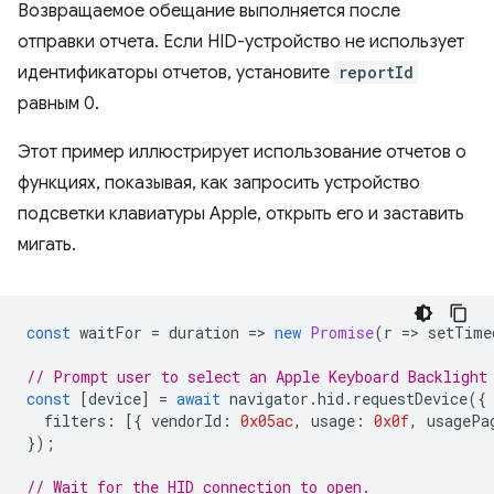
Возвращаемое обещание выполняется после
отправки отчета. Если HID-устройство не использует
идентификаторы отчетов, установите
reportId
равным 0.
Этот пример иллюстрирует использование отчетов о
функциях, показывая, как запросить устройство
подсветки клавиатуры Apple, открыть его и заставить
мигать.
const
waitFor
=
duration
=
>
new
Promise
(
r
=
>
setTime
// Prompt user to select an Apple Keyboard Backlight
const
[
device
]
=
await
navigator
.
hid
.
requestDevice
({
filters
:
[{
vendorId
:
0x05ac
,
usage
:
0x0f
,
usagePa
});
// Wait for the HID connection to open.