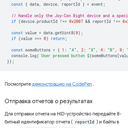
const
{
data
,
device
,
reportId
}
=
event
;
// Handle only the Joy-Con Right device and a speci
if
(
device
.
productId
!==
0x2007
 && 
reportId
!==
0x
const
value
=
data
.
getUint8
(
0
);
if
(
value
===
0
)
return
;
const
someButtons
=
{
1
:
"A"
,
2
:
"X"
,
4
:
"B"
,
8
:
console
.
log
(
`User pressed button 
${
someButtons
[
val
});
Посмотрите
демонстрацию на CodePen
.
Отправка отчетов о результатах
Для отправки отчета на HID-устройство передайте 8-
битный идентификатор отчета (
reportId
) и байты в