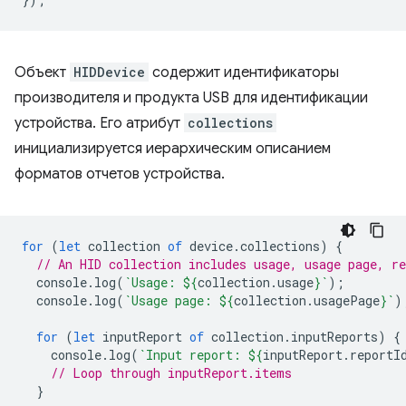
Объект
HIDDevice
содержит идентификаторы
производителя и продукта USB для идентификации
устройства. Его атрибут
collections
инициализируется иерархическим описанием
форматов отчетов устройства.
for
(
let
collection
of
device
.
collections
)
{
// An HID collection includes usage, usage page, re
console
.
log
(
`Usage: 
${
collection
.
usage
}
`
);
console
.
log
(
`Usage page: 
${
collection
.
usagePage
}
`
)
for
(
let
inputReport
of
collection
.
inputReports
)
{
console
.
log
(
`Input report: 
${
inputReport
.
reportI
// Loop through inputReport.items
}