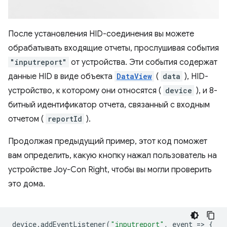
После установления HID-соединения вы можете
обрабатывать входящие отчеты, прослушивая события
"inputreport"
от устройства. Эти события содержат
данные HID в виде объекта
DataView
(
data
), HID-
устройство, к которому они относятся (
device
), и 8-
битный идентификатор отчета, связанный с входным
отчетом (
reportId
).
Продолжая предыдущий пример, этот код поможет
вам определить, какую кнопку нажал пользователь на
устройстве Joy-Con Right, чтобы вы могли проверить
это дома.
device
.
addEventListener
(
"inputreport"
,
event
=
>
{