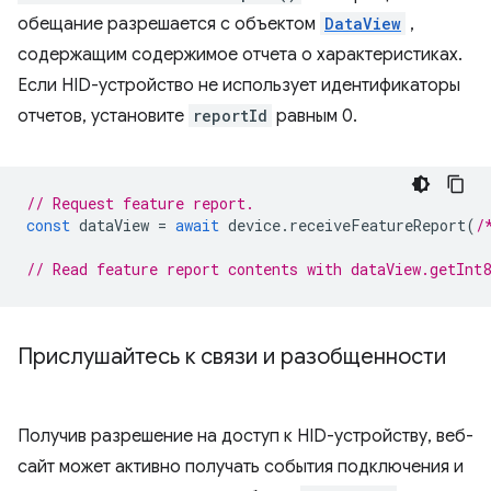
обещание разрешается с объектом
DataView
,
содержащим содержимое отчета о характеристиках.
Если HID-устройство не использует идентификаторы
отчетов, установите
reportId
равным 0.
// Request feature report.
const
dataView
=
await
device
.
receiveFeatureReport
(
/
// Read feature report contents with dataView.getInt
Прислушайтесь к связи и разобщенности
Получив разрешение на доступ к HID-устройству, веб-
сайт может активно получать события подключения и