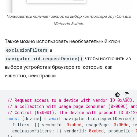
Пользователь получает запрос на выбор контроллера Joy-Con для
Nintendo Switch.
Также можно использовать необязательный ключ
exclusionFilters
в
navigator.hid.requestDevice()
чтобы исключить из
выбора устройств в браузере те, которые, как
известно, неисправны.
// Request access to a device with vendor ID 0xABCD.
// a collection with usage page Consumer (0x000C) an
// Control (0x0001). The device with product ID 0x12
const
[
device
]
=
await
navigator
.
hid
.
requestDevice
({
filters
:
[{
vendorId
:
0xabcd
,
usagePage
:
0x000c
,
u
exclusionFilters
:
[{
vendorId
:
0xabcd
,
productId
:
});