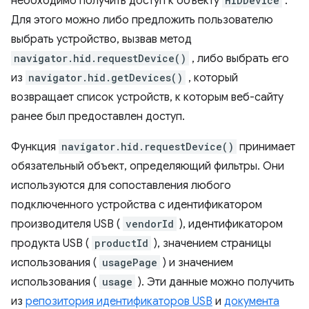
необходимо получить доступ к объекту
HIDDevice
.
Для этого можно либо предложить пользователю
выбрать устройство, вызвав метод
navigator.hid.requestDevice()
, либо выбрать его
из
navigator.hid.getDevices()
, который
возвращает список устройств, к которым веб-сайту
ранее был предоставлен доступ.
Функция
navigator.hid.requestDevice()
принимает
обязательный объект, определяющий фильтры. Они
используются для сопоставления любого
подключенного устройства с идентификатором
производителя USB (
vendorId
), идентификатором
продукта USB (
productId
), значением страницы
использования (
usagePage
) и значением
использования (
usage
). Эти данные можно получить
из
репозитория идентификаторов USB
и
документа