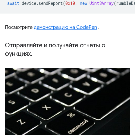
await
device
.
sendReport
(
0x10
,
new
Uint8Array
(
rumbleD
Посмотрите
демонстрацию на CodePen
.
Отправляйте и получайте отчеты о
функциях
.