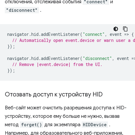
отключения, отслеживая события
"connect"
и
"disconnect"
.
navigator
.
hid
.
addEventListener
(
"connect"
,
event
=
>
{
// Automatically open event.device or warn user a 
});
navigator
.
hid
.
addEventListener
(
"disconnect"
,
event
=
// Remove |event.device| from the UI.
});
Отозвать доступ к устройству HID
Веб-сайт может очистить разрешения доступа к HID-
устройству, которое ему больше не нужно, вызвав
метод
forget()
для экземпляра
HIDDevice
.
Например, для образовательного веб-приложения,