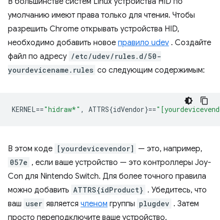
В большинстве систем Linux устройства HID по
умолчанию имеют права только для чтения. Чтобы
разрешить Chrome открывать устройства HID,
необходимо добавить новое
правило udev
. Создайте
файл по адресу
/etc/udev/rules.d/50-
yourdevicename.rules
со следующим содержимым:
KERNEL
==
"hidraw*"
,
 ATTRS{idVendor}
==
"[yourdevicevend
В этом коде
[yourdevicevendor]
— это, например,
057e
, если ваше устройство — это контроллеры Joy-
Con для Nintendo Switch. Для более точного правила
можно добавить
ATTRS{idProduct}
. Убедитесь, что
ваш
user
является
членом
группы
plugdev
. Затем
просто переподключите ваше устройство.