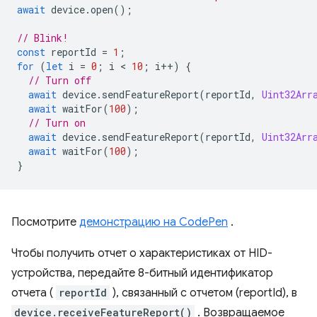
await
device
.
open
();
// Blink!
const
reportId
=
1
;
for
(
let
i
=
0
;
i
 < 
10
;
i
++
)
{
// Turn off
await
device
.
sendFeatureReport
(
reportId
,
Uint32Arr
await
waitFor
(
100
);
// Turn on
await
device
.
sendFeatureReport
(
reportId
,
Uint32Arr
await
waitFor
(
100
);
}
Посмотрите
демонстрацию на CodePen
.
Чтобы получить отчет о характеристиках от HID-
устройства, передайте 8-битный идентификатор
отчета (
reportId
), связанный с отчетом (reportId), в
device.receiveFeatureReport()
. Возвращаемое