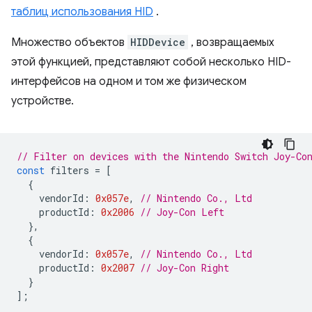
таблиц использования HID
.
Множество объектов
HIDDevice
, возвращаемых
этой функцией, представляют собой несколько HID-
интерфейсов на одном и том же физическом
устройстве.
// Filter on devices with the Nintendo Switch Joy-Co
const
filters
=
[
{
vendorId
:
0x057e
,
// Nintendo Co., Ltd
productId
:
0x2006
// Joy-Con Left
},
{
vendorId
:
0x057e
,
// Nintendo Co., Ltd
productId
:
0x2007
// Joy-Con Right
}
];