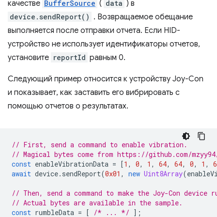
качестве
BufferSource
(
data
) в
device.sendReport()
. Возвращаемое обещание
выполняется после отправки отчета. Если HID-
устройство не использует идентификаторы отчетов,
установите
reportId
равным 0.
Следующий пример относится к устройству Joy-Con
и показывает, как заставить его вибрировать с
помощью отчетов о результатах.
// First, send a command to enable vibration.
// Magical bytes come from https://github.com/mzyy94
const
enableVibrationData
=
[
1
,
0
,
1
,
64
,
64
,
0
,
1
,
6
await
device
.
sendReport
(
0x01
,
new
Uint8Array
(
enableV
// Then, send a command to make the Joy-Con device r
// Actual bytes are available in the sample.
const
rumbleData
=
[
/* ... */
];