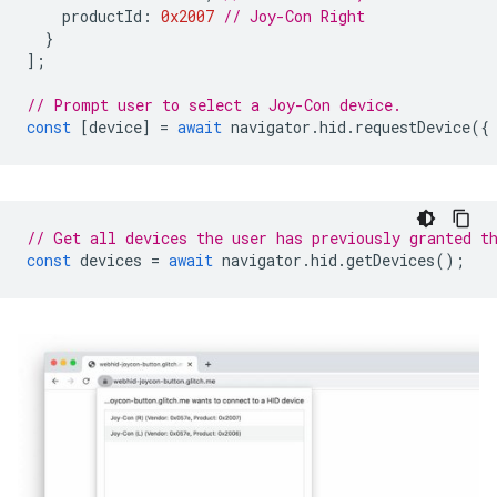
productId
:
0x2007
// Joy-Con Right
}
];
// Prompt user to select a Joy-Con device.
const
[
device
]
=
await
navigator
.
hid
.
requestDevice
({
// Get all devices the user has previously granted t
const
devices
=
await
navigator
.
hid
.
getDevices
();