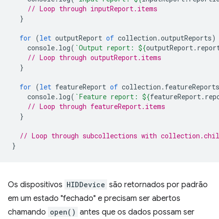
// Loop through inputReport.items
}
for
(
let
outputReport
of
collection
.
outputReports
)
console
.
log
(
`Output report: 
${
outputReport
.
repor
// Loop through outputReport.items
}
for
(
let
featureReport
of
collection
.
featureReport
console
.
log
(
`Feature report: 
${
featureReport
.
rep
// Loop through featureReport.items
}
// Loop through subcollections with collection.chi
}
Os dispositivos
HIDDevice
são retornados por padrão
em um estado "fechado" e precisam ser abertos
chamando
open()
antes que os dados possam ser