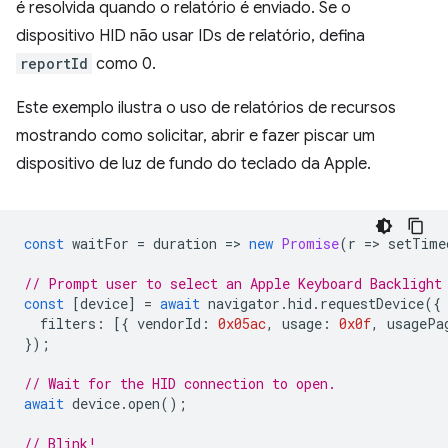
é resolvida quando o relatório é enviado. Se o
dispositivo HID não usar IDs de relatório, defina
reportId
como 0.
Este exemplo ilustra o uso de relatórios de recursos
mostrando como solicitar, abrir e fazer piscar um
dispositivo de luz de fundo do teclado da Apple.
const
waitFor
=
duration
=
>
new
Promise
(
r
=
>
setTime
// Prompt user to select an Apple Keyboard Backlight
const
[
device
]
=
await
navigator
.
hid
.
requestDevice
({
filters
:
[{
vendorId
:
0x05ac
,
usage
:
0x0f
,
usagePa
});
// Wait for the HID connection to open.
await
device
.
open
();
// Blink!