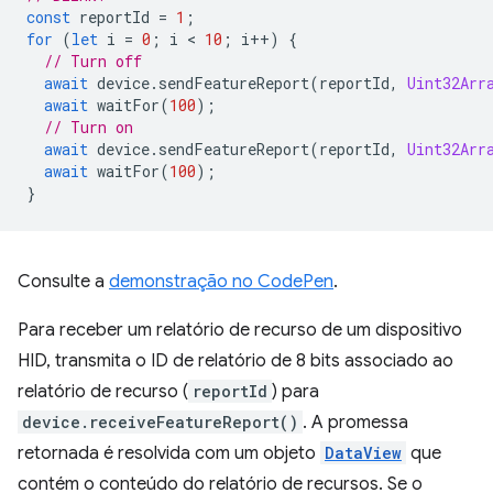
const
reportId
=
1
;
for
(
let
i
=
0
;
i
 < 
10
;
i
++
)
{
// Turn off
await
device
.
sendFeatureReport
(
reportId
,
Uint32Arr
await
waitFor
(
100
);
// Turn on
await
device
.
sendFeatureReport
(
reportId
,
Uint32Arr
await
waitFor
(
100
);
}
Consulte a
demonstração no CodePen
.
Para receber um relatório de recurso de um dispositivo
HID, transmita o ID de relatório de 8 bits associado ao
relatório de recurso (
reportId
) para
device.receiveFeatureReport()
. A promessa
retornada é resolvida com um objeto
DataView
que
contém o conteúdo do relatório de recursos. Se o