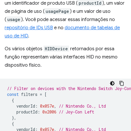
um identificador de produto USB (
productId
), um valor
de página de uso (
usagePage
) e um valor de uso
(
usage
). Você pode acessar essas informações no
repositório de IDs USB
e no
documento de tabelas de
uso de HID
.
Os vários objetos
HIDDevice
retornados por essa
função representam várias interfaces HID no mesmo
dispositivo físico.
// Filter on devices with the Nintendo Switch Joy-Co
const
filters
=
[
{
vendorId
:
0x057e
,
// Nintendo Co., Ltd
productId
:
0x2006
// Joy-Con Left
},
{
vendorId
:
0x057e
,
// Nintendo Co., Ltd