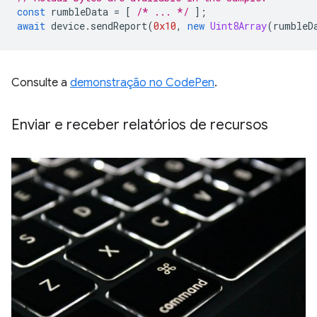
const
rumbleData
=
[
/* ... */
];
await
device
.
sendReport
(
0x10
,
new
Uint8Array
(
rumbleD
Consulte a
demonstração no CodePen
.
Enviar e receber relatórios de recursos