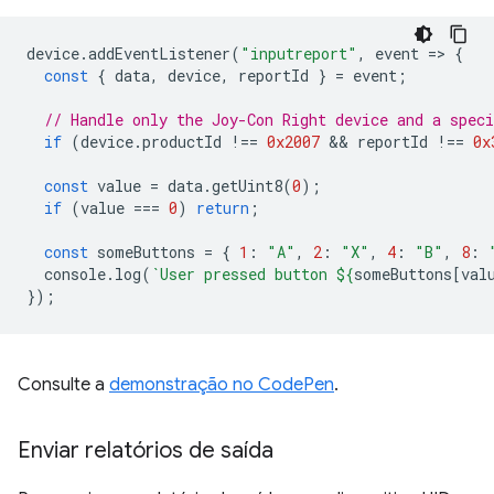
device
.
addEventListener
(
"inputreport"
,
event
=
>
{
const
{
data
,
device
,
reportId
}
=
event
;
// Handle only the Joy-Con Right device and a speci
if
(
device
.
productId
!==
0x2007
 && 
reportId
!==
0x
const
value
=
data
.
getUint8
(
0
);
if
(
value
===
0
)
return
;
const
someButtons
=
{
1
:
"A"
,
2
:
"X"
,
4
:
"B"
,
8
:
console
.
log
(
`User pressed button 
${
someButtons
[
val
});
Consulte a
demonstração no CodePen
.
Enviar relatórios de saída