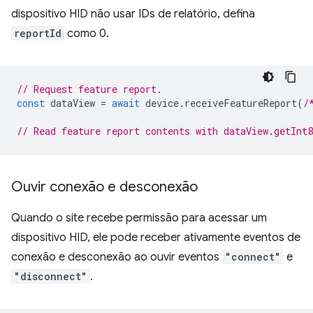
dispositivo HID não usar IDs de relatório, defina
reportId
como 0.
// Request feature report.
const
dataView
=
await
device
.
receiveFeatureReport
(
/
// Read feature report contents with dataView.getInt
Ouvir conexão e desconexão
Quando o site recebe permissão para acessar um
dispositivo HID, ele pode receber ativamente eventos de
conexão e desconexão ao ouvir eventos
"connect"
e
"disconnect"
.