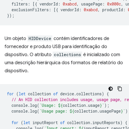
filters
:
[{
vendorId
:
0xabcd
,
usagePage
:
0x000c
,
u
exclusionFilters
:
[{
vendorId
:
0xabcd
,
productId
:
});
Um objeto
HIDDevice
contém identificadores de
fornecedor e produto USB para identificação do
dispositivo. O atributo
collections
é inicializado com
uma descrição hierárquica dos formatos de relatório do
dispositivo.
for
(
let
collection
of
device
.
collections
)
{
// An HID collection includes usage, usage page, re
console
.
log
(
`Usage: 
${
collection
.
usage
}
`
);
console
.
log
(
`Usage page: 
${
collection
.
usagePage
}
`
)
for
(
let
inputReport
of
collection
.
inputReports
)
{
console
.
log
(
`Input report: 
${
inputReport
.
reportI