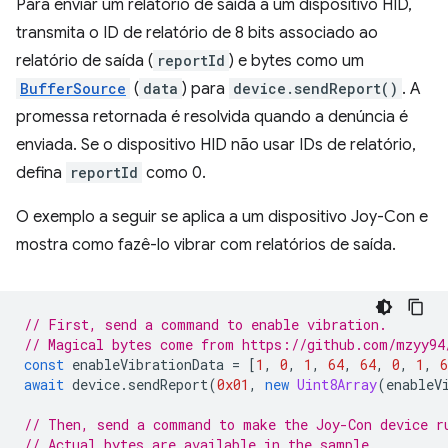
Para enviar um relatório de saída a um dispositivo HID,
transmita o ID de relatório de 8 bits associado ao
relatório de saída (
reportId
) e bytes como um
BufferSource
(
data
) para
device.sendReport()
. A
promessa retornada é resolvida quando a denúncia é
enviada. Se o dispositivo HID não usar IDs de relatório,
defina
reportId
como 0.
O exemplo a seguir se aplica a um dispositivo Joy-Con e
mostra como fazê-lo vibrar com relatórios de saída.
// First, send a command to enable vibration.
// Magical bytes come from https://github.com/mzyy94
const
enableVibrationData
=
[
1
,
0
,
1
,
64
,
64
,
0
,
1
,
6
await
device
.
sendReport
(
0x01
,
new
Uint8Array
(
enableV
// Then, send a command to make the Joy-Con device r
// Actual bytes are available in the sample.