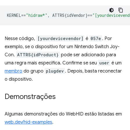
KERNEL
==
"hidraw*"
,
 ATTRS{idVendor}
==
"[yourdevicevend
Nesse código,
[yourdevicevendor]
é
057e
. Por
exemplo, se o dispositivo for um Nintendo Switch Joy-
Con.
ATTRS{idProduct}
pode ser adicionado para
uma regra mais específica. Confirme se seu
user
é um
membro
do grupo
plugdev
. Depois, basta reconectar
o dispositivo.
Demonstrações
Algumas demonstrações do WebHID estão listadas em
web.dev/hid-examples
.