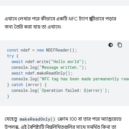
এখানে লেখার পরে কীভাবে একটি NFC ট্যাগ স্থায়ীভাবে পড়ার
জন্য তৈরি করা যায় তা এখানে।
const
ndef
=
new
NDEFReader
();
try
{
await
ndef
.
write
(
"Hello world"
);
console
.
log
(
"Message written."
);
await
ndef
.
makeReadOnly
();
console
.
log
(
"NFC tag has been made permanently rea
}
catch
(
error
)
{
console
.
log
(
`Op
eration failed: 
${
error
}
`
);
}
যেহেতু
makeReadOnly()
ক্রোম 100 বা তার পরে অ্যান্ড্রয়েডে
উপলব্ধ, এই বৈশিষ্ট্যটি নিম্নলিখিতগুলির সাথে সমর্থিত কিনা তা