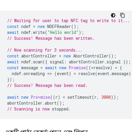
// Waiting for user to tap NFC tag to write to it...
const
ndef
=
new
NDEFReader
();
await
ndef
.
write
(
"Hello world"
);
// Success! Message has been written.
// Now scanning for 3 seconds...
const
abortController
=
new
AbortController
();
await
ndef
.
scan
({
signal
:
abortController
.
signal
});
const
message
=
await
new
Promise
((
>
resolve
)
=
{
ndef
.
onreading
=
>
(
event
)
=
resolve
(
event
.
message
)
});
// Success! Message has been read.
await
new
Pro>mise
((
r
)
=
setTimeout
(
r
,
3000
));
abortController
.
abort
();
// Scanning is now