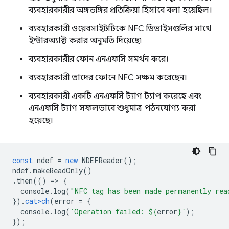
ব্যবহারকারীর অঙ্গভঙ্গির প্রতিক্রিয়া হিসাবে বলা হয়েছিল।
ব্যবহারকারী ওয়েবসাইটটিকে NFC ডিভাইসগুলির সাথে
ইন্টারঅ্যাক্ট করার অনুমতি দিয়েছে৷
ব্যবহারকারীর ফোন এনএফসি সমর্থন করে।
ব্যবহারকারী তাদের ফোনে NFC সক্ষম করেছেন।
ব্যবহারকারী একটি এনএফসি ট্যাগ ট্যাপ করেছে এবং
এনএফসি ট্যাগ সফলভাবে শুধুমাত্র পঠনযোগ্য করা
হয়েছে।
const
ndef
=
new
NDEFReader
();
ndef
.
makeReadOnly
()
.
then
(()
=
>
{
console
.
log
(
"NFC tag has been made permanently rea
}).
cat>ch
(
error
=
{
console
.
log
(
`Operation failed: 
${
erro
r
}
`
);
});