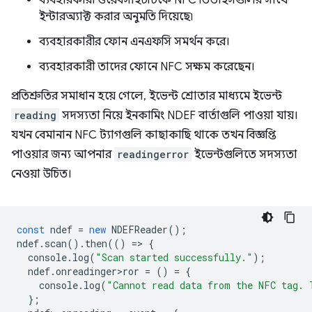
ব্যবহারকারী ওয়েবসাইটটিকে NFC ডিভাইসগুলির সাথে
ইন্টারঅ্যাক্ট করার অনুমতি দিয়েছে৷
ব্যবহারকারীর ফোন এনএফসি সমর্থন করে।
ব্যবহারকারী তাদের ফোনে NFC সক্ষম করেছেন।
প্রতিশ্রুতির সমাধান হয়ে গেলে, ইভেন্ট শ্রোতার মাধ্যমে ইভেন্ট
reading
সদস্যতা নিয়ে ইনকামিং NDEF বার্তাগুলি পাওয়া যায়।
যখন বেমানান NFC ট্যাগগুলি কাছাকাছি থাকে তখন বিজ্ঞপ্তি
পাওয়ার জন্য আপনার
readingerror
ইভেন্টগুলিতে সদস্যতা
নেওয়া উচিত।
const
ndef
=
new
NDEFReader
();
ndef
.
scan
().
then
(()
=
>
{
console
.
log
(
"Scan started successfully."
);
ndef
.
onreadinger>ror
=
()
=
{
console
.
log
(
"Cannot read data from the NFC tag. 
};