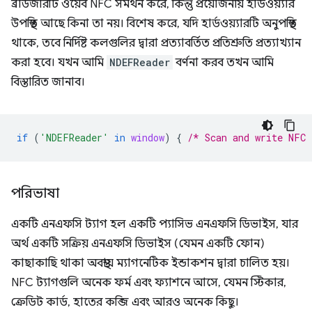
ব্রাউজারটি ওয়েব NFC সমর্থন করে, কিন্তু প্রয়োজনীয় হার্ডওয়্যার
উপস্থিত আছে কিনা তা নয়। বিশেষ করে, যদি হার্ডওয়্যারটি অনুপস্থিত
থাকে, তবে নির্দিষ্ট কলগুলির দ্বারা প্রত্যাবর্তিত প্রতিশ্রুতি প্রত্যাখ্যান
করা হবে। যখন আমি
NDEFReader
বর্ণনা করব তখন আমি
বিস্তারিত জানাব।
if
(
'NDEFReader'
in
window
)
{
/* Scan and write NFC 
পরিভাষা
একটি এনএফসি ট্যাগ হল একটি প্যাসিভ এনএফসি ডিভাইস, যার
অর্থ একটি সক্রিয় এনএফসি ডিভাইস (যেমন একটি ফোন)
কাছাকাছি থাকা অবস্থায় ম্যাগনেটিক ইন্ডাকশন দ্বারা চালিত হয়।
NFC ট্যাগগুলি অনেক ফর্ম এবং ফ্যাশনে আসে, যেমন স্টিকার,
ক্রেডিট কার্ড, হাতের কব্জি এবং আরও অনেক কিছু।