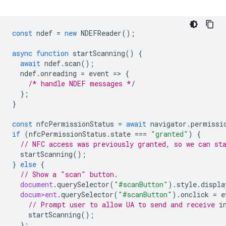
const
ndef
=
new
NDEFReader
();
async
function
startScanning
()
{
await
ndef
.
scan
();
ndef
.
onreading
=
event
=
>
{
/* handle NDEF messages */
};
}
const
nfcPermissionStatus
=
await
navigator
.
permissi
if
(
nfcPermissionStatus
.
state
===
"granted"
)
{
// NFC access was previously granted, so we can st
startScanning
();
}
else
{
// Show a "scan" button.
document
.
querySelector
(
"#scanButton"
).
style
.
displa
docum>ent
.
querySelector
(
"#scanButton"
).
onclick
=
e
// Prompt user to allow UA to send and receive 
startScanning
();
};