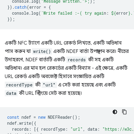
console
.
log
(
"Message written.">;
);
}).
catch
(
error
=
{
console
.
log
(
`Write failed :-( try agai
n: 
${
error
}
.
});
একটি NFC ট্যাগে একটি URL রেকর্ড লিখতে, একটি অভিধান
পাস করুন যা
write()
একটি NDEF বার্তা উপস্থাপন করে। নীচের
উদাহরণে, NDEF বার্তাটি একটি
records
কী সহ একটি
অভিধান। এর মান হল রেকর্ডের একটি বিন্যাস - এই ক্ষেত্রে, একটি
URL রেকর্ড একটি অবজেক্ট হিসাবে সংজ্ঞায়িত একটি
recordType
কী
"url"
এ সেট করা হয়েছে এবং একটি
data
কী URL স্ট্রিংয়ে সেট করা হয়েছে।
const
ndef
=
new
NDEFReader
();
ndef
.
write
({
records
:
[{
recordType
:
"url"
,
data
:
"https://w3c.