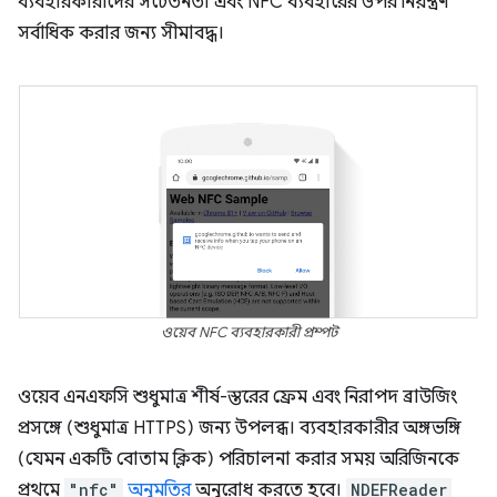
ব্যবহারকারীদের সচেতনতা এবং NFC ব্যবহারের উপর নিয়ন্ত্রণ
সর্বাধিক করার জন্য সীমাবদ্ধ।
ওয়েব NFC ব্যবহারকারী প্রম্পট
ওয়েব এনএফসি শুধুমাত্র শীর্ষ-স্তরের ফ্রেম এবং নিরাপদ ব্রাউজিং
প্রসঙ্গে (শুধুমাত্র HTTPS) জন্য উপলব্ধ। ব্যবহারকারীর অঙ্গভঙ্গি
(যেমন একটি বোতাম ক্লিক) পরিচালনা করার সময় অরিজিনকে
প্রথমে
"nfc"
অনুমতির
অনুরোধ করতে হবে।
NDEFReader