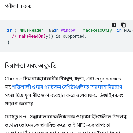
পরীক্ষা করুন:
if
(
"NDEFReader"
&&
in
window
"makeReadOnly"
in
NDE
// makeReadOnl
}
নিরাপত্তা এবং অনুমতি
Chrome টিম ব্যবহারকারীর নিয়ন্ত্রণ, স্বচ্ছতা, এবং ergonomics
সহ
শক্তিশালী ওয়েব প্ল্যাটফর্ম বৈশিষ্ট্যগুলিতে অ্যাক্সেস নিয়ন্ত্রণে
সংজ্ঞায়িত মূল নীতিগুলি ব্যবহার করে ওয়েব NFC ডিজাইন এবং
প্রয়োগ করেছে৷
যেহেতু NFC সম্ভাব্যভাবে ক্ষতিকারক ওয়েবসাইটগুলিতে উপলব্ধ
তথ্যের ডোমেনকে প্রসারিত করে, তাই NFC-এর প্রাপ্যতা