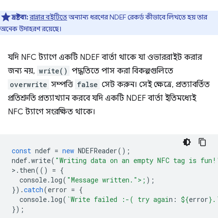
দ্রষ্টব্য:
রান্নার বইটিতে
অন্যান্য ধরণের NDEF রেকর্ড কীভাবে লিখতে হয় তার
অনেক উদাহরণ রয়েছে।
যদি NFC ট্যাগে একটি NDEF বার্তা থাকে যা ওভাররাইট করার
জন্য নয়,
write()
পদ্ধতিতে পাস করা বিকল্পগুলিতে
overwrite
সম্পত্তি
false
সেট করুন। সেই ক্ষেত্রে, প্রত্যাবর্তিত
প্রতিশ্রুতি প্রত্যাখ্যান করবে যদি একটি NDEF বার্তা ইতিমধ্যেই
NFC ট্যাগে সংরক্ষিত থাকে।
const
ndef
=
new
NDEFReader
();
ndef
.
write
(
"Writing data on an empty NFC tag is fun!
>
.
then
(()
=
{
console
.
log
(
"Message written.">;
);
}).
catch
(
error
=
{
console
.
log
(
`Write failed :-( try agai
n: 
${
error
}
.
});