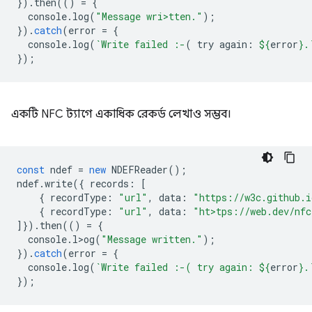
}).
then
(()
=
{
console
.
log
(
"Message wri>tten."
);
}).
catch
(
error
=
{
console
.
log
(
`Write failed :-
( try again: 
${
error
}
.
});
একটি NFC ট্যাগে একাধিক রেকর্ড লেখাও সম্ভব।
const
ndef
=
new
NDEFReader
();
ndef
.
write
({
records
:
[
{
recordType
:
"url"
,
data
:
"https://w3c.github.i
{
recordType
:
"url"
,
data
:
"ht>tps://web.dev/nfc
]}).
then
(()
=
{
console
.
l>og
(
"Message written."
);
}).
catch
(
error
=
{
console
.
log
(
`Write failed :-( try again: 
${
error
}
.
});