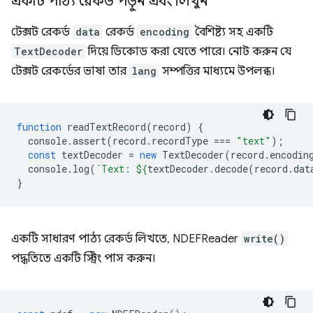
একটি পাঠ্য রেকর্ড পড়ুন এবং লিখুন
টেক্সট রেকর্ড
data
রেকর্ড
encoding
বৈশিষ্ট্য সহ একটি
TextDecoder
দিয়ে ডিকোড করা যেতে পারে। নোট করুন যে
টেক্সট রেকর্ডের ভাষা তার
lang
সম্পত্তির মাধ্যমে উপলব্ধ।
function
readTextRecord
(
record
)
{
console
.
assert
(
record
.
recordType
===
"text"
);
const
textDecoder
=
new
TextDecoder
(
record
.
encodin
console
.
log
(
`Text: 
${
textDecoder
.
decode
(
record
.
dat
}
একটি সাধারণ পাঠ্য রেকর্ড লিখতে, NDEFReader
write()
পদ্ধতিতে একটি স্ট্রিং পাস করুন।