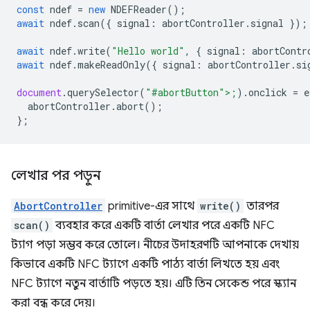
const
ndef
=
new
NDEFReader
();
await
ndef
.
scan
({
signal
:
abortController
.
signal
});
await
ndef
.
write
(
"Hello world"
,
{
signal
:
abortContr
await
ndef
.
makeReadOnly
({
signal
:
abortController
.
si
document
.
querySelector
(
"#abortButton">;
).
onclick
=
e
abortCon
troller
.
abort
();
};
লেখার পর পড়ুন
AbortController
primitive-এর সাথে
write()
তারপর
scan()
ব্যবহার করে একটি বার্তা লেখার পরে একটি NFC
ট্যাগ পড়া সম্ভব করে তোলে। নীচের উদাহরণটি আপনাকে দেখায়
কিভাবে একটি NFC ট্যাগে একটি পাঠ্য বার্তা লিখতে হয় এবং
NFC ট্যাগে নতুন বার্তাটি পড়তে হয়। এটি তিন সেকেন্ড পরে স্ক্যান
করা বন্ধ করে দেয়।