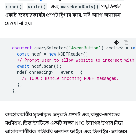
scan()
,
write()
, এবং
makeReadOnly()
পদ্ধতিগুলি
একটি ব্যবহারকারীর প্রম্পট ট্রিগার করে, যদি আগে অ্যাক্সেস
দেওয়া না হয়।
document
.
querySelector
(
"#scanButton"
).
onclick
=
>
a
const
ndef
=
new
NDEFReader
();
// Prompt user to allow website to interact with
await
ndef
.
scan
();
ndef
.
onreading
>
=
event
=
{
// TODO: Handle incoming NDEF messages.
};
};
ব্যবহারকারীর সূচনাকৃত অনুমতি প্রম্পট এবং বাস্তব-জগতের
সংমিশ্রণ, ডিভাইসটিকে একটি লক্ষ্য NFC ট্যাগের উপরে নিয়ে
আসার শারীরিক গতিবিধি অন্যান্য ফাইল এবং ডিভাইস-অ্যাক্সেস