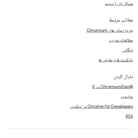
مسائل باز را ببینید
مطالب مرتبط
به‌روزرسانی‌های Chromium
مطالعات موردی
بایگانی
پادکست ها و نمایش ها
دنبال کردن
@ChromiumDev در X
یوتیوب
Chrome for Developers در لینکدین
RSS