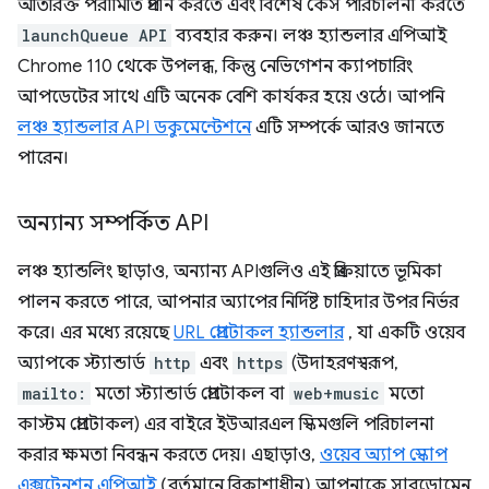
অতিরিক্ত পরামিতি প্রদান করতে এবং বিশেষ কেস পরিচালনা করতে
launchQueue API
ব্যবহার করুন। লঞ্চ হ্যান্ডলার এপিআই
Chrome 110 থেকে উপলব্ধ, কিন্তু নেভিগেশন ক্যাপচারিং
আপডেটের সাথে এটি অনেক বেশি কার্যকর হয়ে ওঠে। আপনি
লঞ্চ হ্যান্ডলার API ডকুমেন্টেশনে
এটি সম্পর্কে আরও জানতে
পারেন।
অন্যান্য সম্পর্কিত API
লঞ্চ হ্যান্ডলিং ছাড়াও, অন্যান্য APIগুলিও এই প্রক্রিয়াতে ভূমিকা
পালন করতে পারে, আপনার অ্যাপের নির্দিষ্ট চাহিদার উপর নির্ভর
করে। এর মধ্যে রয়েছে
URL প্রোটোকল হ্যান্ডলার
, যা একটি ওয়েব
অ্যাপকে স্ট্যান্ডার্ড
http
এবং
https
(উদাহরণস্বরূপ,
mailto:
মতো স্ট্যান্ডার্ড প্রোটোকল বা
web+music
মতো
কাস্টম প্রোটোকল) এর বাইরে ইউআরএল স্কিমগুলি পরিচালনা
করার ক্ষমতা নিবন্ধন করতে দেয়। এছাড়াও,
ওয়েব অ্যাপ স্কোপ
এক্সটেনশন এপিআই
(বর্তমানে বিকাশাধীন) আপনাকে সাবডোমেন