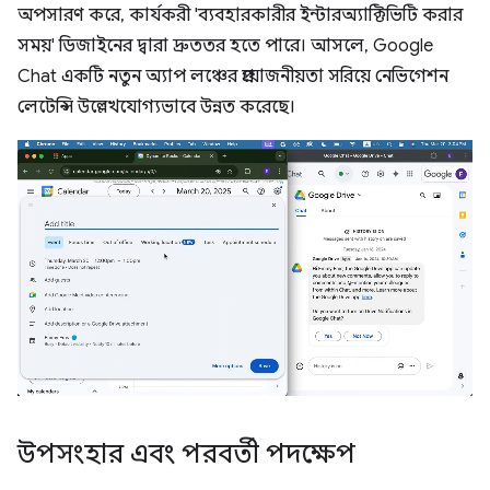
অপসারণ করে, কার্যকরী 'ব্যবহারকারীর ইন্টারঅ্যাক্টিভিটি করার
সময়' ডিজাইনের দ্বারা দ্রুততর হতে পারে। আসলে, Google
Chat একটি নতুন অ্যাপ লঞ্চের প্রয়োজনীয়তা সরিয়ে নেভিগেশন
লেটেন্সি উল্লেখযোগ্যভাবে উন্নত করেছে।
উপসংহার এবং পরবর্তী পদক্ষেপ