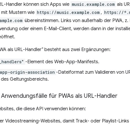
RL-Handler können sich Apps wie
music.example.com
als UR
ie mit Mustern wie
https://music.example.com
,
https://*.
xample.com
übereinstimmen. Links von außerhalb der PWA, z. B
ndung oder einem E-Mail-Client, werden dann in der installi
öffnet.
PWA als URL-Handler“ besteht aus zwei Ergänzungen:
_handlers"
-Element des Web-App-Manifests.
app-origin-association
-Dateiformat zum Validieren von 
 des Geltungsbereichs.
Anwendungsfälle für PWAs als URL-Handler
ebsites, die diese API verwenden können:
er Videostreaming-Websites, damit Track- oder Playlist-Links