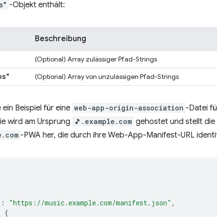
s"
-Objekt enthält:
Beschreibung
(Optional) Array zulässiger Pfad-Strings
hs"
(Optional) Array von unzulässigen Pfad-Strings
ein Beispiel für eine
web-app-origin-association
-Datei f
Sie wird am Ursprung
🎵.example.com
gehostet und stellt die
e.com
-PWA her, die durch ihre Web-App-Manifest-URL identifi
"
:
"https://music.example.com/manifest.json"
,
:
{