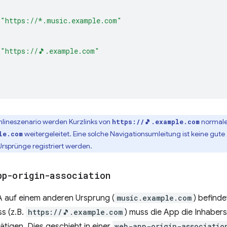
"https://*.music.example.com"
"https://🎵.example.com"
nlineszenario werden Kurzlinks von
normale
https://🎵.example.com
weitergeleitet. Eine solche Navigationsumleitung ist keine gute
le.com
Ursprünge registriert werden.
pp-origin-association
A auf einem anderen Ursprung (
music.example.com
) befinde
s (z.B.
https://🎵.example.com
) muss die App die Inhaber
tigen. Dies geschieht in einer
web-app-origin-associatio