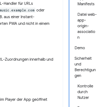
L-Handler für URLs
Manifests
music.example.com
oder
Datei web-
. aus einer Instant-
app-
erten PWA und nicht in einem
origin-
associatio
n
Demo
Sicherheit
URL-Zuordnungen innerhalb und
und
Berechtigun
gen
Kontrolle
durch
Nutzer
 im Player der App geöffnet