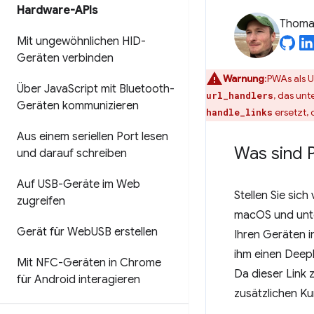
Hardware-APIs
Thomas
Mit ungewöhnlichen HID-
Geräten verbinden
Warnung
:PWAs als 
Über Java
Script mit Bluetooth-
, das unt
url_handlers
Geräten kommunizieren
ersetzt, 
handle_links
Aus einem seriellen Port lesen
Was sind 
und darauf schreiben
Auf USB-Geräte im Web
Stellen Sie sic
zugreifen
macOS und unte
Gerät für Web
USB erstellen
Ihren Geräten i
ihm einen Deepl
Mit NFC-Geräten in Chrome
Da dieser Link z
für Android interagieren
zusätzlichen Ku