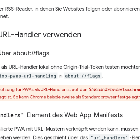
r RSS-Reader, in denen Sie Websites folgen oder abonniere
net.
URL-Handler verwenden
über about:
/
/
flags
ls URL-Handler lokal ohne Origin-Trial-Token testen möchten,
top-pwas-url-handling
in
about://flags
.
tützung für PWAs als URL-Handler ist auf den
Standardbrowser
beschrän
egt ist. So kann Chrome beispielsweise als Standardbrowser festgeleg
andlers"
-Element des Web-App-Manifests
tallierte PWA mit URL-Mustern verknüpft werden kann, müsse
eben werden. Dies geschieht über das
"url_handlers"
-Ele