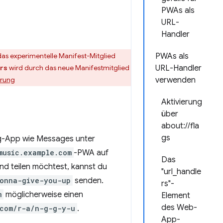
PWAs als
URL-
Handler
 das experimentelle Manifest-Mitglied
PWAs als
wird durch das neue Manifestmitglied
URL-Handler
rs
ärung
verwenden
Aktivierung
über
about://fla
gs
ing-App wie Messages unter
music.example.com
-PWA auf
Das
und teilen möchtest, kannst du
"url_handle
gonna-give-you-up
senden.
rs"-
m
möglicherweise einen
Element
des Web-
.com/r-a/n-g-g-y-u
.
App-