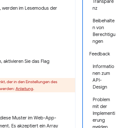
Transpare
n, werden im Lesemodus der
nz
Beibehalte
n von
Berechtigu
ngen
Feedback
 aktivieren Sie das Flag
Informatio
nen zum
API-
kt, der in den Einstellungen des
Design
t werden:
Anleitung
.
Problem
mit der
Implementi
n diese Muster im Web-App-
erung
ment. Es akzeptiert ein Array
melden