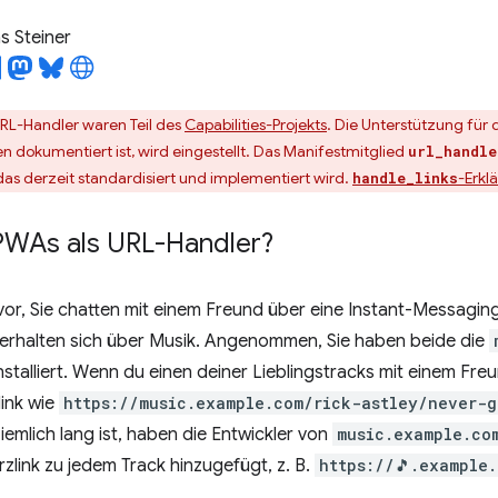
 Steiner
URL-Handler waren Teil des
Capabilities-Projekts
. Die Unterstützung für
en dokumentiert ist, wird eingestellt. Das Manifestmitglied
url_handle
das derzeit standardisiert und implementiert wird.
-Erkl
handle_links
PWAs als URL-Handler?
h vor, Sie chatten mit einem Freund über eine Instant-Messag
rhalten sich über Musik. Angenommen, Sie haben beide die
nstalliert. Wenn du einen deiner Lieblingstracks mit einem Fre
ink wie
https://music.example.com/rick-astley/never-
iemlich lang ist, haben die Entwickler von
music.example.co
rzlink zu jedem Track hinzugefügt, z. B.
https://🎵.example