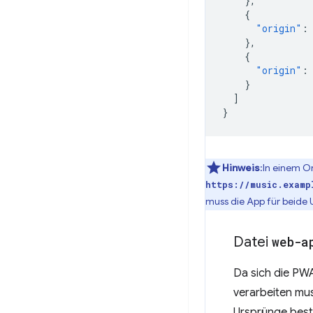
},
{
"origin"
:
},
{
"origin"
:
}
]
}
Hinweis
:In einem O
https://music.examp
muss die App für beide 
Datei
web-a
Da sich die PW
verarbeiten mus
Ursprünge bestä