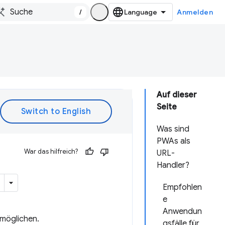
/
Anmelden
Auf dieser
Seite
Was sind
PWAs als
War das hilfreich?
URL-
Handler?
Empfohlen
e
Anwendun
rmöglichen.
gsfälle für