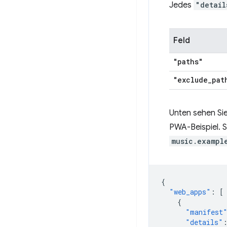
Jedes
"detail
Feld
"paths"
"exclude
_
pat
Unten sehen Sie 
PWA-Beispiel. 
music.exampl
{
"web_apps"
:
[
{
"manifest
"details"