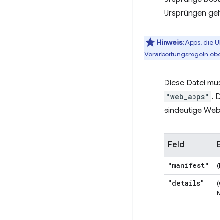
Ursprüngen geh
Hinweis
:Apps, die 
Verarbeitungsregeln eben
Diese Datei mus
"web_apps"
. 
eindeutige Web
Feld
"manifest"
(
"details"
(
M