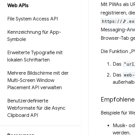
Mit PWAs als U
Web APIs
registrieren, d
File System Access API
https://🎵.e
Messaging-Anwe
Kennzeichnung für App-
Browser-Tab ge
Symbole
Die Funktion „
Erweiterte Typografie mit
lokalen Schriftarten
Das
"url
Mehrere Bildschirme mit der
Das
web-
Multi-Screen Window
außerhalb
Placement API verwalten
Empfohlene 
Benutzerdefinierte
Webformate für die Async
Beispiele für W
Clipboard API
Musik- od
werden.