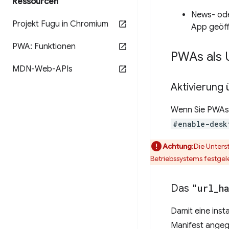
Ressourcen
News- ode
Projekt Fugu in Chromium
App geöff
PWA: Funktionen
PWAs als 
MDN-Web-APIs
Aktivierung 
Wenn Sie PWAs a
#enable-desk
Achtung
:Die Unters
Betriebssystems festgel
Das
"url
_
h
Damit eine ins
Manifest angeg