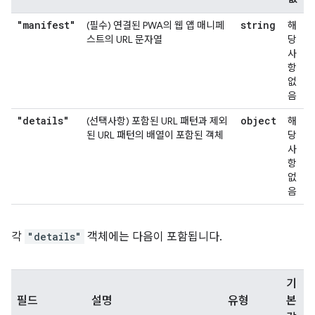
"manifest"
string
(필수) 연결된 PWA의 웹 앱 매니페
해
스트의 URL 문자열
당
사
항
없
음
"details"
object
(선택사항) 포함된 URL 패턴과 제외
해
된 URL 패턴의 배열이 포함된 객체
당
사
항
없
음
각
"details"
객체에는 다음이 포함됩니다.
기
필드
설명
유형
본