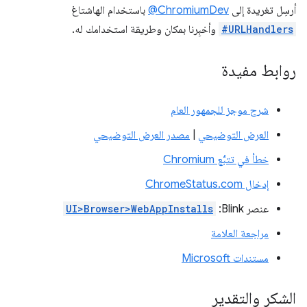
أرسِل تغريدة إلى
‎@ChromiumDev
باستخدام الهاشتاغ
#URLHandlers
وأخبِرنا بمكان وطريقة استخدامك له.
روابط مفيدة
شرح موجز للجمهور العام
العرض التوضيحي
|
مصدر العرض التوضيحي
خطأ في تتبُّع Chromium
إدخال ChromeStatus.com
عنصر Blink:
UI>Browser>WebAppInstalls
مراجعة العلامة
مستندات Microsoft
الشكر والتقدير