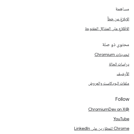
مساهمة
الإبلاغ عن خطأ
الاطّلاع على المشاكل المفتوحة
محتوى ذو صلة
تحديثات Chromium
دراسات الحالة
الأرشيف
ملفات البودكاست والعروض
Follow
@ChromiumDev on X
YouTube
Chrome للمطوّرين على LinkedIn