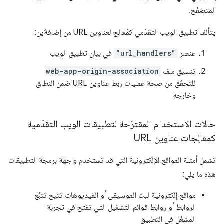
المتصفّح.
يتألف تطبيق الويب التقدّمي كمُعالِج لعناوين URL من إضافةَين:
عنصر
"url_handlers"
في بيان تطبيق الويب
تنسيق ملف
web-app-origin-association
للتحقّق من صحة عمليات ربط عناوين URL ضمن النطاق
وخارجه
حالات الاستخدام المقترَحة لتطبيقات الويب التقدّمية
كمعالِجات عناوين URL
تشمل أمثلة المواقع الإلكترونية التي قد تستخدم واجهة برمجة التطبيقات
هذه ما يلي:
مواقع إلكترونية لبث الموسيقى أو الفيديوهات تتيح تتبُّع
الروابط أو روابط قوائم التشغيل التي تفتح في تجربة
المشغّل في التطبيق