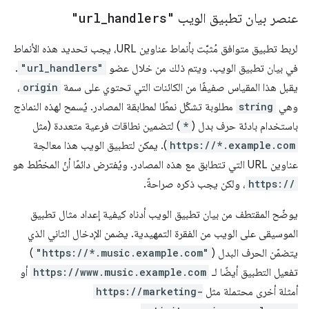
عنصر بيان تطبيق الويب
handlers"
_
"url
لربط تطبيق متوافق مُثبَّت بأنماط عناوين URL، يجب تحديد هذه الأنماط
في بيان تطبيق الويب. ويتم ذلك من خلال عضو
"url_handlers"
.
يقبل هذا المقياس صفيفًا من الكائنات التي تحتوي على سمة
origin
،
وهي
string
مطلوبة تشكّل نمطًا لمطابقة المصادر. يُسمح لهذه النماذج
باستخدام بادئة حرف بدل (
*
) لتضمين نطاقات فرعية متعددة (مثل
https://*.example.com
). يمكن لتطبيق الويب هذا معالجة
عناوين URL التي تتطابق مع هذه المصادر. ويُفترض دائمًا أنّ المخطّط هو
https://
، ولكن يجب ذكره صراحةً.
يوضّح المقتطف من بيان تطبيق الويب أدناه كيفية إعداد مثال تطبيق
الموسيقى على الويب من الفقرة التمهيدية. يضمن الإدخال الثاني الذي
يتضمّن الحرف البدل (
"https://*.music.example.com"
)
تفعيل التطبيق أيضًا لـ
https://www.music.example.com
أو
أمثلة أخرى محتملة مثل
https://marketing-