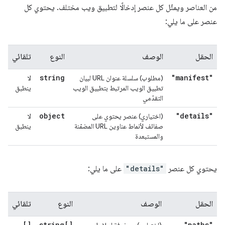
من العناصر ويمثّل كل عنصر إدخالًا لتطبيق ويب مختلف. يحتوي كل
عنصر على ما يلي:
الحقل
الوصف
النوع
تلقائي
string
"manifest"
(مطلوب) سلسلة عنوان URL لبيان
لا
تطبيق الويب المرتبط بتطبيق الويب
ينطبق
التقدّمي
object
"details"
(اختياري) عنصر يحتوي على
لا
صفائف لأنماط عناوين URL المضمّنة
ينطبق
والمستبعدة
يحتوي كل عنصر
"details"
على ما يلي:
الحقل
الوصف
النوع
تلقائي
[]
string[]
"paths"