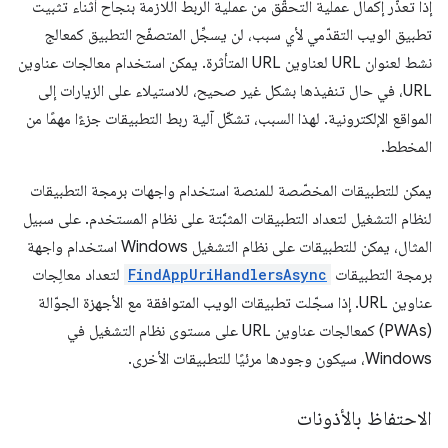
إذا تعذّر إكمال عملية التحقّق من عملية الربط اللازمة بنجاح أثناء تثبيت
تطبيق الويب التقدّمي لأي سبب، لن يسجِّل المتصفّح التطبيق كمعالج
نشط لعنوان URL لعناوين URL المتأثرة. يمكن استخدام معالجات عناوين
URL، في حال تنفيذها بشكل غير صحيح، للاستيلاء على الزيارات إلى
المواقع الإلكترونية. لهذا السبب، تشكّل آلية ربط التطبيقات جزءًا مهمًا من
المخطط.
يمكن للتطبيقات المخصّصة للمنصة استخدام واجهات برمجة التطبيقات
لنظام التشغيل لتعداد التطبيقات المثبَّتة على نظام المستخدم. على سبيل
المثال، يمكن للتطبيقات على نظام التشغيل Windows استخدام واجهة
برمجة التطبيقات
FindAppUriHandlersAsync
لتعداد معالِجات
عناوين URL. إذا سجّلت تطبيقات الويب المتوافقة مع الأجهزة الجوّالة
(PWAs) كمعالجات عناوين URL على مستوى نظام التشغيل في
Windows، سيكون وجودها مرئيًا للتطبيقات الأخرى.
الاحتفاظ بالأذونات