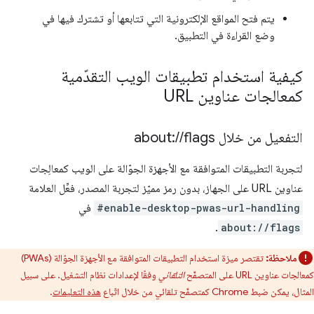
يتم فتح المواقع الإلكترونية التي تتابعها أو تشترك فيها في
وضع القراءة في التطبيق.
كيفية استخدام تطبيقات الويب التقدّمية
كمعالجات عناوين URL
التفعيل من خلال about:
flags
/
/
لتجربة التطبيقات المتوافقة مع الأجهزة الجوّالة على الويب كمعالِجات
عناوين URL على الجهاز، بدون رمز مميّز لتجربة المصدر، فعِّل العلامة
#enable-desktop-pwas-url-handling
في
.
about://flags
ملاحظة:
تقتصر ميزة استخدام التطبيقات المتوافقة مع الأجهزة الجوّالة (PWAs)
كمعالجات عناوين URL على المتصفّح
التلقائي
وفقًا لإعدادات نظام التشغيل. على سبيل
المثال، يمكن ضبط Chrome كمتصفّح تلقائي من خلال اتّباع
هذه التعليمات
.