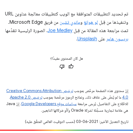
تم تحديد التطبيقات المتوافقة مع الويب كتطبيقات معالجة عناوين URL
وتنفيذها من قِبل
لو هوانغ
و
ماندي تشين
من فريق Microsoft Edge.
تمت مراجعة هذه المقالة من قِبل
Joe Medley
. الصورة الرئيسية تقدّمها
بريسون هامر
على
Unsplash
.
هل كان المحتوى مفيدًا؟
إنّ محتوى هذه الصفحة مرخّص بموجب
ترخيص Creative Commons Attribution
4.0‏
ما لم يُنصّ على خلاف ذلك، ونماذج الرموز مرخّصة بموجب
ترخيص Apache 2.0‏
.
للاطّلاع على التفاصيل، يُرجى مراجعة
سياسات موقع Google Developers‏
. إنّ Java
هي علامة تجارية مسجَّلة لشركة Oracle و/أو شركائها التابعين.
تاريخ التعديل الأخير: 2021-06-03 (حسب التوقيت العالمي المتفَّق عليه)