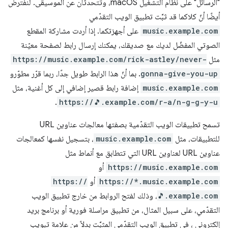
"الرسائل" على نظام التشغيل macOS، وتتحدثان عن الموسيقى. لنفترض
أيضًا أنّ كلاكما قد ثبَّت تطبيق الويب التقدّمي
music.example.com
على أجهزتكما. إذا أردت مشاركة المقطع
الصوتي المفضّل لديك مع صديقك، يمكنك إرسال رابط لصفحة معيّنة
مثل
https://music.example.com/rick-astley/never-
gonna-give-you-up
. بما أنّ هذا الرابط طويل جدًا، ربما قرّر مطوّرو
music.example.com
إضافة رابط قصير إضافي إلى كل أغنية، مثل
.
https://🎵.example.com/r-a/n-g-g-y-u
تسمح تطبيقات الويب التقدّمية بصفتها معالجات عناوين URL
للتطبيقات، مثل
music.example.com
، بتسجيل نفسها كمعالجات
عناوين URL لعناوين URL التي تتطابق مع أنماط مثل
https://music.example.com
أو
https://*.music.example.com
أو
https://
🎵.example.com
، وذلك لفتح الروابط من خارج تطبيق الويب
التقدّمي، على سبيل المثال، من تطبيق مراسلة فورية أو برنامج بريد
إلكتروني ، في تطبيق الويب التقدّمي المثبَّت بدلاً من علامة تبويب