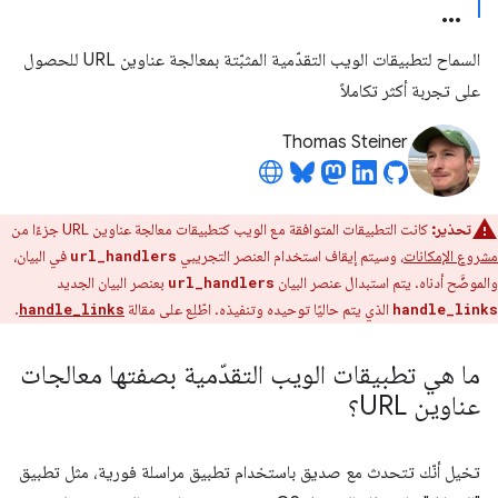
السماح لتطبيقات الويب التقدّمية المثبّتة بمعالجة عناوين URL للحصول
على تجربة أكثر تكاملاً
Thomas Steiner
تحذير:
كانت التطبيقات المتوافقة مع الويب كتطبيقات معالجة عناوين URL جزءًا من
مشروع الإمكانات
، وسيتم إيقاف استخدام العنصر التجريبي
في البيان،
url_handlers
والموضَّح أدناه. يتم استبدال عنصر البيان
بعنصر البيان الجديد
url_handlers
الذي يتم حاليًا توحيده وتنفيذه. اطّلِع على مقالة
.
handle_links
handle_links
ما هي تطبيقات الويب التقدّمية بصفتها معالجات
عناوين URL؟
تخيل أنّك تتحدث مع صديق باستخدام تطبيق مراسلة فورية، مثل تطبيق