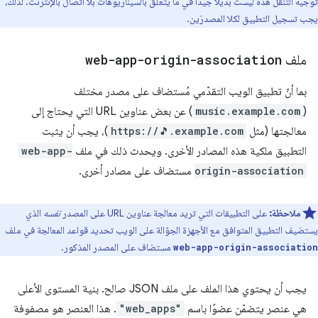
توجيه التنقّل هذه ليست بديلاً جيدًا في ما يتعلّق بالسيناريوهات بلا اتصال بالإنترنت. لذلك،
يجب تسجيل التطبيق لكلا المصدرَين.
ملف
web-app-origin-association
بما أنّ تطبيق الويب التقدّمي مُستضاف على مصدر مختلف
(
music.example.com
) عن بعض عناوين URL التي يحتاج إلى
معالجتها (مثل
https://🎵.example.com
)، يجب أن يثبت
التطبيق ملكية هذه المصادر الأخرى. ويحدث ذلك في ملف
web-app-
origin-association
مستضاف على مصادر أخرى.
ملاحظة:
على التطبيقات التي تريد معالجة عناوين URL على المصدر
نفسه
الذي
يستضيف التطبيق المتوافق مع الأجهزة الجوّالة على الويب تحديد قواعد المعالجة في ملف
مستضاف على المصدر المذكور.
web-app-origin-association
يجب أن يحتوي هذا الملف على ملف JSON صالح. بنية المستوى الأعلى
هي عنصر يتضمّن عضوًا باسم
"web_apps"
. هذا العنصر هو مصفوفة