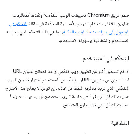
صمم فريق Chromium تطبيقات الويب التقدّمية ونفّذها كمعالجات
عناوين URL باستخدام المبادئ الأساسية المحدّدة في مقالة
التحكّم في
الوصول إلى ميزات منصة الويب الفعّالة
، بما في ذلك التحكّم الذي يمارسه
المستخدم والشفافية وسهولة الاستخدام.
التحكّم في المستخدم
إذا تم تسجيل أكثر من تطبيق ويب تقدّمي واحد كمعالج لعنوان URL
لنمط معيّن من عناوين URL، سيُطلَب من المستخدم اختيار تطبيق الويب
التقدّمي الذي يريد معالجة النمط من خلاله، إن توفّر. لا يعالج هذا الاقتراح
عمليات التنقّل التي تبدأ في علامة تبويب متصفح، بل يستهدف صراحةً
عمليات التنقّل التي تبدأ خارج المتصفح.
الشفافية