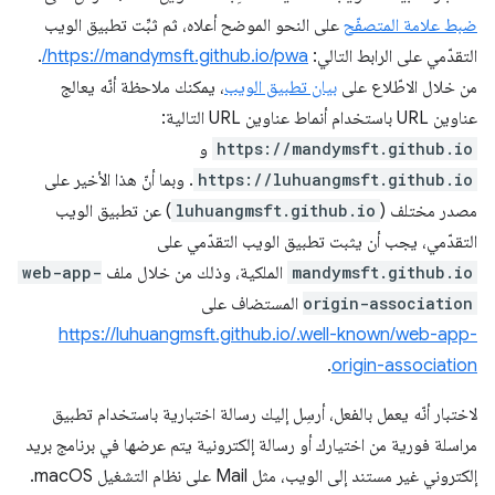
ضبط علامة المتصفّح
على النحو الموضح أعلاه، ثم ثبِّت تطبيق الويب
التقدّمي على الرابط التالي:
https://mandymsft.github.io/pwa/
.
من خلال الاطّلاع على
بيان تطبيق الويب
، يمكنك ملاحظة أنّه يعالج
عناوين URL باستخدام أنماط عناوين URL التالية:
https://mandymsft.github.io
و
https://luhuangmsft.github.io
. وبما أنّ هذا الأخير على
مصدر مختلف (
luhuangmsft.github.io
) عن تطبيق الويب
التقدّمي، يجب أن يثبت تطبيق الويب التقدّمي على
mandymsft.github.io
الملكية، وذلك من خلال ملف
web-app-
origin-association
المستضاف على
https://luhuangmsft.github.io/.well-known/web-app-
.
origin-association
لاختبار أنّه يعمل بالفعل، أرسِل إليك رسالة اختبارية باستخدام تطبيق
مراسلة فورية من اختيارك أو رسالة إلكترونية يتم عرضها في برنامج بريد
إلكتروني غير مستند إلى الويب، مثل Mail على نظام التشغيل macOS.