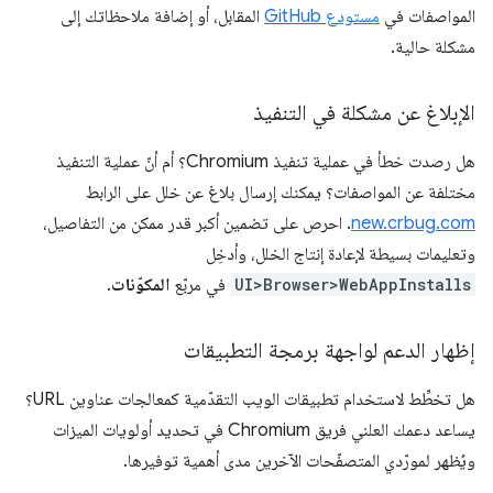
المواصفات في
مستودع GitHub
المقابل، أو إضافة ملاحظاتك إلى
مشكلة حالية.
الإبلاغ عن مشكلة في التنفيذ
هل رصدت خطأ في عملية تنفيذ Chromium؟ أم أنّ عملية التنفيذ
مختلفة عن المواصفات؟ يمكنك إرسال بلاغ عن خلل على الرابط
new.crbug.com
. احرص على تضمين أكبر قدر ممكن من التفاصيل،
وتعليمات بسيطة لإعادة إنتاج الخلل، وأدخِل
UI>Browser>WebAppInstalls
في مربّع
المكوّنات
.
إظهار الدعم لواجهة برمجة التطبيقات
هل تخطِّط لاستخدام تطبيقات الويب التقدّمية كمعالجات عناوين URL؟
يساعد دعمك العلني فريق Chromium في تحديد أولويات الميزات
ويُظهر لمورّدي المتصفّحات الآخرين مدى أهمية توفيرها.