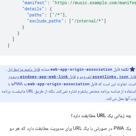
"manifest"
:
"https://music.example.com/manife
"details"
:
{
"paths"
:
[
"/*"
],
"exclude_paths"
:
[
"/internal/*"
]
}
}
]
}
نکته:
فایل
مشابه
فایل دامنه مرتبط اپل
،
web-app-origin-association
فایل
اندروید
و
فایل
ویندوز
windows-app-web-link
assetlinks.json
است. تفاوت این است که فایل
به PWAها با
web-app-origin-association
استفاده از شناسه برنامه مختص پلتفرم اشاره نمی‌کند، بلکه از طریق URL مانیفست برنامه
وب آنها عمل می‌کند.
چه زمانی یک URL مطابقت دارد؟
یک PWA در صورتی با یک URL برای مدیریت مطابقت دارد که هر دو