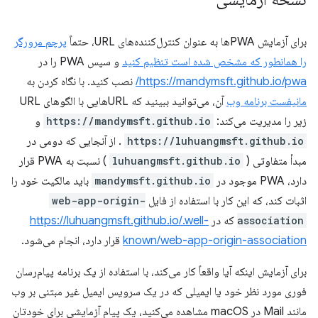
برای آزمایش PWAها به عنوان کنترل‌کننده‌های URL، حتماً
پرچم مرورگر
را همانطور که مشخص شده است تنظیم کنید
و سپس PWA را در
https://mandymsft.github.io/pwa/
نصب کنید. با نگاه کردن به
مانیفست برنامه وب
آن، می‌توانید ببینید که URLهایی با الگوهای URL
زیر را مدیریت می‌کند:
https://mandymsft.github.io
و
https://luhuangmsft.github.io
. از آنجایی که دومی در
مبدأ متفاوتی (
luhuangmsft.github.io
) نسبت به PWA قرار
دارد، PWA موجود در
mandymsft.github.io
باید مالکیت خود را
اثبات کند، که این کار با استفاده از فایل
web-app-origin-
association
که در
https://luhuangmsft.github.io/.well-
known/web-app-origin-association
قرار دارد، انجام می‌شود.
برای آزمایش اینکه آیا واقعاً کار می‌کند، با استفاده از یک برنامه پیام‌رسان
فوری مورد نظر خود یا ایمیلی که در یک سرویس ایمیل غیر مبتنی بر وب
مانند Mail در macOS مشاهده می‌کنید، یک پیام آزمایشی برای خودتان