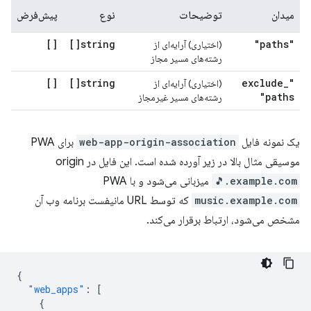
میدان
توضیحات
نوع
پیش‌فرض
[]
string[]
"paths"
(اختیاری) آرایه‌ای از
رشته‌های مسیر مجاز
[]
string[]
_
"exclude
(اختیاری) آرایه‌ای از
paths"
رشته‌های مسیر غیرمجاز
یک نمونه فایل
web-app-origin-association
برای PWA
موسیقی مثال بالا در زیر آورده شده است. این فایل در origin
🎵.example.com
میزبانی می‌شود و با PWA
music.example.com
که توسط URL مانیفست برنامه وب آن
مشخص می‌شود، ارتباط برقرار می‌کند.
{
"web_apps"
:
[
{