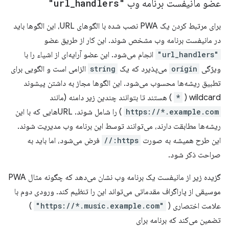
عضو مانیفست برنامه وب
"url
handlers"
_
برای مرتبط کردن یک PWA نصب شده با الگوهای URL، این الگوها باید
در مانیفست برنامه وب مشخص شوند. این کار از طریق عضو
"url_handlers"
انجام می‌شود. این عضو آرایه‌ای از اشیاء را با
ویژگی
origin
می‌پذیرد که یک
string
الزامی است و الگویی برای
تطبیق ریشه‌ها محسوب می‌شود. این الگوها مجاز به داشتن پیشوند
wildcard (
*
) هستند تا بتوانند چندین زیر دامنه (مانند
https://*.example.com
) را شامل شوند. URLهایی که با این
ریشه‌ها مطابقت دارند، می‌توانند توسط این برنامه وب مدیریت شوند.
این طرح همیشه به صورت
https://
فرض می‌شود، اما باید به
صراحت ذکر شود.
گزیده زیر از مانیفست یک برنامه وب نشان می‌دهد که چگونه مثال PWA
موسیقی از پاراگراف مقدماتی می‌تواند این را تنظیم کند. ورودی دوم با
علامت اختصاری (
"https://*.music.example.com"
)
تضمین می‌کند که برنامه برای