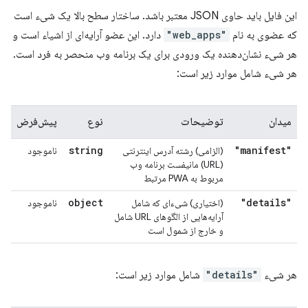
این فایل باید حاوی JSON معتبر باشد. ساختار سطح بالا یک شیء است
که عضوی به نام
"web_apps"
دارد. این عضو آرایه‌ای از اشیاء است و
هر شیء نشان‌دهنده یک ورودی برای یک برنامه وب منحصر به فرد است.
هر شیء شامل موارد زیر است:
میدان
توضیحات
نوع
پیش‌فرض
string
"manifest"
(الزامی) رشته آدرس اینترنتی
ناموجود
(URL) مانیفست برنامه وب
مربوط به PWA مرتبط
object
"details"
(اختیاری) شیء‌ای که شامل
ناموجود
آرایه‌هایی از الگوهای URL شامل
و خارج از شمول است
هر شیء
"details"
شامل موارد زیر است: