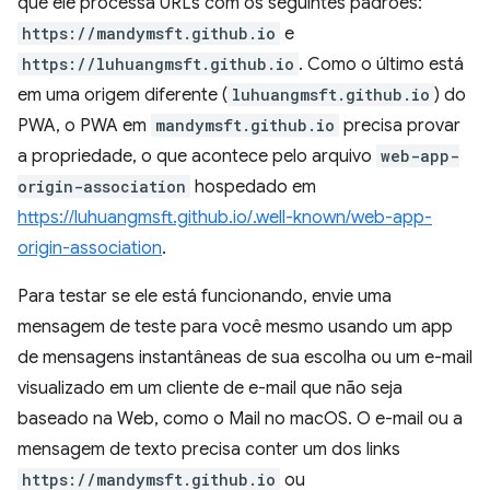
que ele processa URLs com os seguintes padrões:
https://mandymsft.github.io
e
https://luhuangmsft.github.io
. Como o último está
em uma origem diferente (
luhuangmsft.github.io
) do
PWA, o PWA em
mandymsft.github.io
precisa provar
a propriedade, o que acontece pelo arquivo
web-app-
origin-association
hospedado em
https://luhuangmsft.github.io/.well-known/web-app-
origin-association
.
Para testar se ele está funcionando, envie uma
mensagem de teste para você mesmo usando um app
de mensagens instantâneas de sua escolha ou um e-mail
visualizado em um cliente de e-mail que não seja
baseado na Web, como o Mail no macOS. O e-mail ou a
mensagem de texto precisa conter um dos links
https://mandymsft.github.io
ou