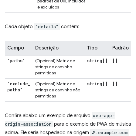
padrões de URL incluídos
e excluídos
Cada objeto
"details"
contém:
Campo
Descrição
Tipo
Padrão
"paths"
string[]
[]
(Opcional) Matriz de
strings de caminho
permitidas
"exclude
_
string[]
[]
(Opcional) Matriz de
paths"
strings de caminho não
permitidas
Confira abaixo um exemplo de arquivo
web-app-
origin-association
para o exemplo de PWA de música
acima. Ele seria hospedado na origem
🎵.example.com