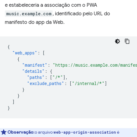
e estabeleceria a associação com o PWA
music.example.com
, identificado pelo URL do
manifesto do app da Web.
{
"web_apps"
:
[
{
"manifest"
:
"https://music.example.com/manife
"details"
:
{
"paths"
:
[
"/*"
],
"exclude_paths"
:
[
"/internal/*"
]
}
}
]
}
Observação
:o arquivo
é
web-app-origin-association