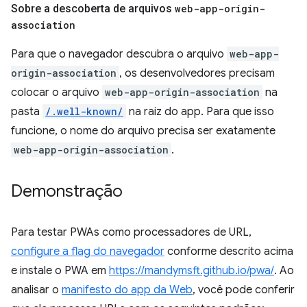
Sobre a descoberta de arquivos
web-app-origin-
association
Para que o navegador descubra o arquivo
web-app-
origin-association
, os desenvolvedores precisam
colocar o arquivo
web-app-origin-association
na
pasta
/.well-known/
na raiz do app. Para que isso
funcione, o nome do arquivo precisa ser exatamente
web-app-origin-association
.
Demonstração
Para testar PWAs como processadores de URL,
configure a flag do navegador
conforme descrito acima
e instale o PWA em
https://mandymsft.github.io/pwa/
. Ao
analisar o
manifesto do app da Web
, você pode conferir