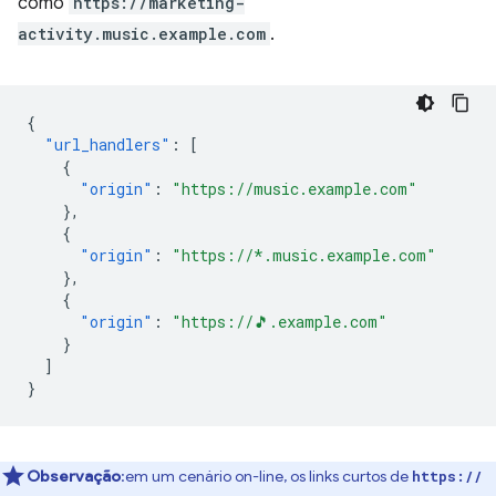
como
https://marketing-
activity.music.example.com
.
{
"url_handlers"
:
[
{
"origin"
:
"https://music.example.com"
},
{
"origin"
:
"https://*.music.example.com"
},
{
"origin"
:
"https://🎵.example.com"
}
]
}
Observação
:em um cenário on-line, os links curtos de
https://