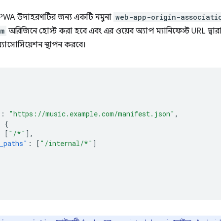
PWA উদাহরণটির জন্য একটি নমুনা
web-app-origin-associati
om
অরিজিনে হোস্ট করা হবে এবং এর ওয়েব অ্যাপ ম্যানিফেস্ট URL দ্বারা 
াসোসিয়েশন স্থাপন করবে।
"
:
"https://music.example.com/manifest.json"
,
:
{
:
[
"/*"
],
_paths"
:
[
"/internal/*"
]