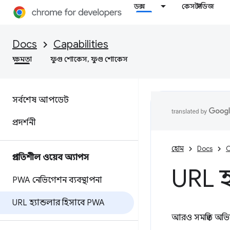
ডক্স
কেস স্টাডিজ
Docs
Capabilities
ক্ষমতা
ফুগু শোকেস, ফুগু শোকেস
সর্বশেষ আপডেট
প্রদর্শনী
হোম
Docs
C
প্রগতিশীল ওয়েব অ্যাপস
URL হ
PWA নেভিগেশন ব্যবস্থাপনা
URL হ্যান্ডলার হিসাবে PWA
আরও সমন্বিত অভি