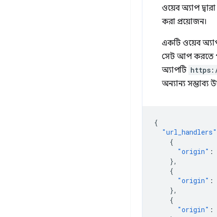
ওয়েব অ্যাপ দ্বার
করা প্রয়োজন।
একটি ওয়েব অ্যা
সেট আপ করতে পা
অ্যাপটি
https:
অন্যান্য সম্ভাব্য
{
"url_handlers"
{
"origin"
:
},
{
"origin"
:
},
{
"origin"
: