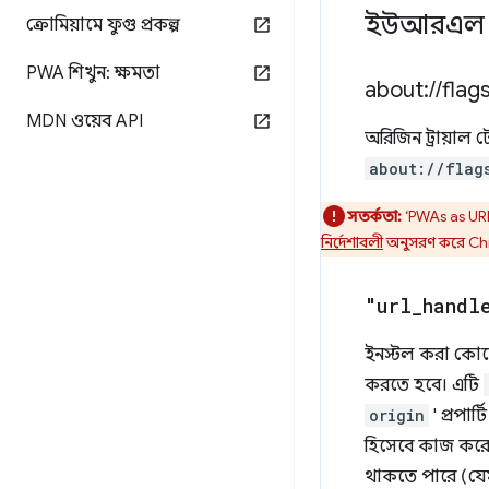
ইউআরএল হ্য
ক্রোমিয়ামে ফুগু প্রকল্প
PWA শিখুন: ক্ষমতা
about:
/
/
flags
MDN ওয়েব API
অরিজিন ট্রায়াল 
about://flag
সতর্কতা:
‘PWAs as URL 
নির্দেশাবলী
অনুসরণ করে Chro
"url
_
handl
ইনস্টল করা কোনো 
করতে হবে। এটি
origin
' প্রপার
হিসেবে কাজ করে।
থাকতে পারে (য