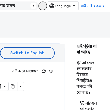
/
সাইন-ইন করুন
এই পৃষ্ঠায় যা
যা আছে
ইউআরএল
হ্যান্ডলার
এটি কাজে লেগেছে?
হিসেবে
পিডব্লিউএ
বলতে কী
বোঝায়?
ইউআরএল
হ্যান্ডলার