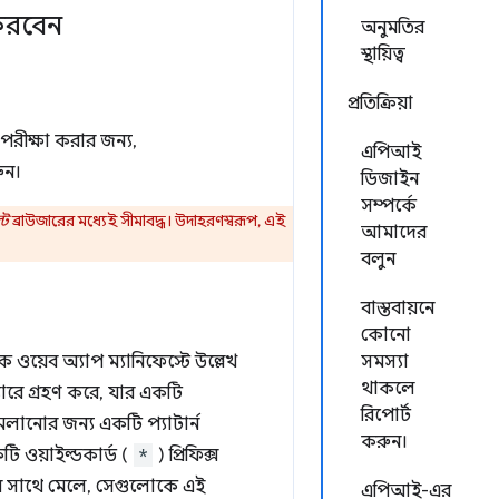
করবেন
অনুমতির
স্থায়িত্ব
প্রতিক্রিয়া
 পরীক্ষা করার জন্য,
এপিআই
রুন।
ডিজাইন
সম্পর্কে
্ট
ব্রাউজারের মধ্যেই সীমাবদ্ধ। উদাহরণস্বরূপ, এই
আমাদের
বলুন
বাস্তবায়নে
কোনো
ওয়েব অ্যাপ ম্যানিফেস্টে উল্লেখ
সমস্যা
থাকলে
যারে গ্রহণ করে, যার একটি
রিপোর্ট
েলানোর জন্য একটি প্যাটার্ন
করুন।
ি ওয়াইল্ডকার্ড (
*
) প্রিফিক্স
 সাথে মেলে, সেগুলোকে এই
এপিআই-এর