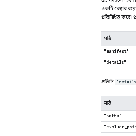
এই ফাইলে অবশ্যই
একটি মেম্বার রয়ে
প্রতিনিধিত্ব করে। 
মাঠ
"manifest"
"details"
প্রতিটি
"detail
মাঠ
"paths"
"exclude
_
pat