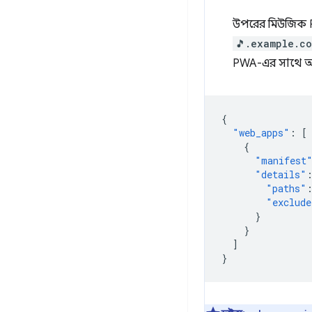
উপরের মিউজিক 
🎵.example.c
PWA-এর সাথে অ্য
{
"web_apps"
:
[
{
"manifest
"details"
"paths"
"exclude
}
}
]
}