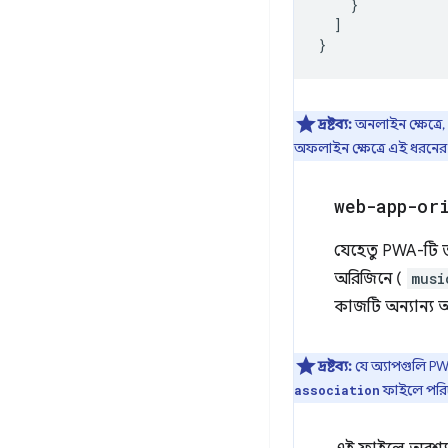
}
]
}
দ্রষ্টব্য:
অনলাইন ক্ষেত্রে,
অফলাইন ক্ষেত্রে এই ধরনের 
web-app-or
যেহেতু PWA-টি ত
অরিজিনে (
musi
কাজটি অন্যান্য
দ্রষ্টব্য:
যে অ্যাপগুলি 
ফাইলে পরিচা
association