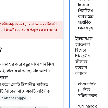
হিসেবে
পিডব্লিউএ
ব্যবহারের
প্রস্তাবিত
 পরীক্ষামূলক
ম্যানিফেস্ট
url_handlers
ক্ষেত্রসমূহ
ম্যানিফেস্ট মেম্বার দ্বারা প্রতিস্থাপন করা হচ্ছে, যা
ইউআরএল
হ্যান্ডলার
?
হিসেবে
পিডব্লিউএ
কীভাবে
যবহার করে বন্ধুর সাথে গান নিয়ে
ব্যবহার
 ইনস্টল করা আছে। যদি আপনি
করবেন
 তাকে
about://fla
 মতো একটি ডিপ লিঙ্ক পাঠাতে
gs দিয়ে
ি ট্র্যাকের সাথে একটি অতিরিক্ত
সক্রিয় করুন
e.com/ra/nggyu
।
"url_handle