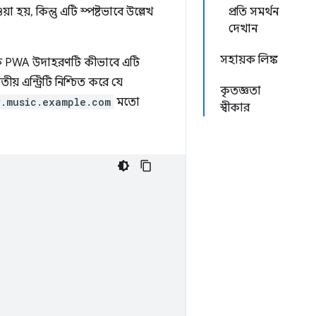
া হয়, কিন্তু এটি স্পষ্টভাবে উল্লেখ
প্রতি সমর্থন
দেখান
সহায়ক লিঙ্ক
উজিক PWA উদাহরণটি কীভাবে এটি
িতীয় এন্ট্রিটি নিশ্চিত করে যে
কৃতজ্ঞতা
y.music.example.com
মতো
স্বীকার