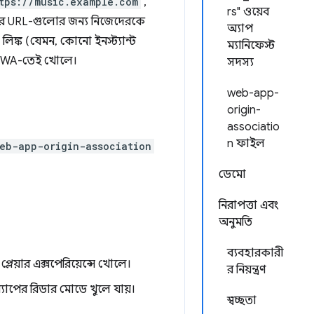
tps://music.example.com
,
rs" ওয়েব
নের URL-গুলোর জন্য নিজেদেরকে
অ্যাপ
ঙ্ক (যেমন, কোনো ইনস্ট্যান্ট
ম্যানিফেস্ট
করা PWA-তেই খোলে।
সদস্য
web-app-
origin-
associatio
n ফাইল
eb-app-origin-association
ডেমো
নিরাপত্তা এবং
অনুমতি
ব্যবহারকারী
প্লেয়ার এক্সপেরিয়েন্সে খোলে।
র নিয়ন্ত্রণ
াপের রিডার মোডে খুলে যায়।
স্বচ্ছতা