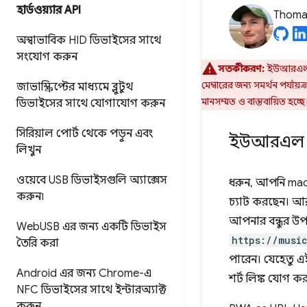
হার্ডওয়্যার API
Thomas
অস্বাভাবিক HID ডিভাইসের সাথে
সংযোগ করুন
সতর্কীকরণ:
ইউআরএল হ্
মেম্বারের জন্য সমর্থন পর্যায়ক
জাভাস্ক্রিপ্টের মাধ্যমে ব্লুটুথ
মানসম্মত ও বাস্তবায়িত হচ্ছে
ডিভাইসের সাথে যোগাযোগ করুন
সিরিয়াল পোর্ট থেকে পড়ুন এবং
ইউআরএল হ্য
লিখুন
ওয়েবে USB ডিভাইসগুলি অ্যাক্সেস
ধরুন, আপনি macO
করুন৷
চ্যাট করছেন। আ
আপনার বন্ধুর উপ
Web
USB এর জন্য একটি ডিভাইস
https://musi
তৈরি করা
পারেন। যেহেতু এই 
Android এর জন্য Chrome-এ
শর্ট লিঙ্ক যোগ কর
NFC ডিভাইসের সাথে ইন্টারঅ্যাক্ট
করুন