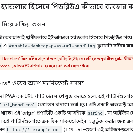
ান্ডলার হিসেবে পিডব্লিউএ কীভাবে ব্যবহার 
 দিয়ে সক্রিয় করুন
টোকেন ছাড়াই স্থানীয়ভাবে ইউআরএল হ্যান্ডলার হিসেবে পিডব্লিউএ নিয়ে
s
এ
#enable-desktop-pwas-url-handling
ফ্ল্যাগটি সক্রিয় ক
Handlers’ ফিচারটির সাপোর্ট অপারেটিং সিস্টেমের সেটিংস অনুযায়ী শুধুমাত্র
ডিফল
me-কে ডিফল্ট ব্রাউজার হিসেবে সেট করা যেতে পারে।
ers"
ওয়েব অ্যাপ ম্যানিফেস্ট সদস্য
PWA-কে URL প্যাটার্নের সাথে যুক্ত করতে হলে, এই প্যাটার্নগুলোকে 
"url_handlers"
মেম্বারের মাধ্যমে করা হয়। এটি একটি অবজেক্ট অ্
্টি থাকে। এই 'origin' প্রপার্টিটি একটি আবশ্যিক
string
, যা অরিজিন ম
 এই প্যাটার্নগুলোতে একাধিক সাব-ডোমেইন অন্তর্ভুক্ত করার জন্য একট
েমন
https://*.example.com
)। যে URL-গুলো এই অরিজিনগুলোর