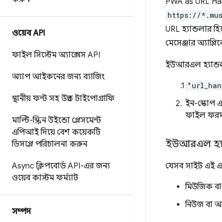
PWA as URL Ha
https://*.mu
URL হ্যান্ডলার 
ওয়েব API
মেসেঞ্জার অ্যাপ্
ফাইল সিস্টেম অ্যাক্সেস API
ইউআরএল হ্যান্ডল
অ্যাপ আইকনের জন্য ব্যাজিং
"url_han
স্থানীয় ফন্ট সহ উন্নত টাইপোগ্রাফি
ইন-স্কোপ 
ফাইল ফরম্
মাল্টি-স্ক্রিন উইন্ডো প্লেসমেন্ট
এপিআই দিয়ে বেশ কয়েকটি
ইউআরএল হ্যান্ড
ডিসপ্লে পরিচালনা করুন
Async ক্লিপবোর্ড API-এর জন্য
যেসব সাইট এই এ
ওয়েব কাস্টম ফর্ম্যাট
মিউজিক বা ভ
নিউজ বা আ
সম্পদ