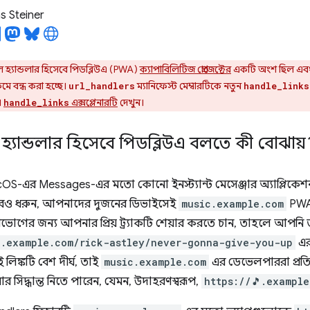
 Steiner
যান্ডলার হিসেবে পিডব্লিউএ (PWA)
ক্যাপাবিলিটিজ প্রোজেক্টের
একটি অংশ ছিল এবং
্রমে বন্ধ করা হচ্ছে।
ম্যানিফেস্ট মেম্বারটিকে নতুন
url_handlers
handle_links
।
এক্সপ্লেনারটি
দেখুন।
handle_links
ান্ডলার হিসেবে পিডব্লিউএ বলতে কী বোঝায়
S-এর Messages-এর মতো কোনো ইনস্ট্যান্ট মেসেঞ্জার অ্যাপ্লিকেশন ব্
রও ধরুন, আপনাদের দুজনের ডিভাইসেই
music.example.com
PWA
ভোগের জন্য আপনার প্রিয় ট্র্যাকটি শেয়ার করতে চান, তাহলে আপনি
c.example.com/rick-astley/never-gonna-give-you-up
এর
লিঙ্কটি বেশ দীর্ঘ, তাই
music.example.com
এর ডেভেলপাররা প্রতিট
ার সিদ্ধান্ত নিতে পারেন, যেমন, উদাহরণস্বরূপ,
https://🎵.exampl