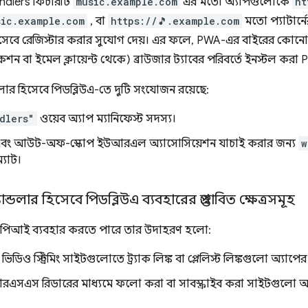
ndlers ফিচারটি
music.example.com
এর মতো অ্যাপগুলোকে
ht
sic.example.com
, বা
https://🎵.example.com
মতো প্যাটার্
হিসেবে রেজিস্টার করার সুযোগ দেয়। এর ফলে, PWA-এর বাইরের কোনো লি
লিকেশন বা ইমেল ক্লায়েন্ট থেকে) ব্রাউজার ট্যাবের পরিবর্তে ইনস্টল 
ার হিসেবে পিডব্লিউএ-তে দুটি সংযোজন রয়েছে:
dlers"
ওয়েব অ্যাপ ম্যানিফেস্ট সদস্য।
এবং আউট-অফ-স্কোপ ইউআরএল অ্যাসোসিয়েশন যাচাই করার জন্য
w
যাট।
লার হিসেবে পিডব্লিউএ ব্যবহারের প্রস্তাবিত ক্ষেত্রসমূহ
পিআই ব্যবহার করতে পারে তার উদাহরণ হলো:
িডিও স্ট্রিমিং সাইটগুলোতে ট্র্যাক লিঙ্ক বা প্লেলিস্ট লিঙ্কগুলো অ্যাপের 
রএসএস রিডারের মাধ্যমে ফলো করা বা সাবস্ক্রাইব করা সাইটগুলো অ্য