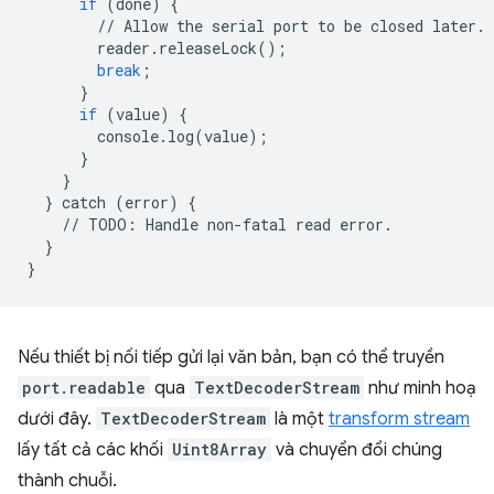
if
(
done
)
{
//
Allow
the
serial
port
to
be
closed
later
.
reader
.
releaseLock
();
break
;
}
if
(
value
)
{
console
.
log
(
value
);
}
}
}
catch
(
error
)
{
//
TODO
:
Handle
non
-
fatal
read
error
.
}
}
Nếu thiết bị nối tiếp gửi lại văn bản, bạn có thể truyền
port.readable
qua
TextDecoderStream
như minh hoạ
dưới đây.
TextDecoderStream
là một
transform stream
lấy tất cả các khối
Uint8Array
và chuyển đổi chúng
thành chuỗi.