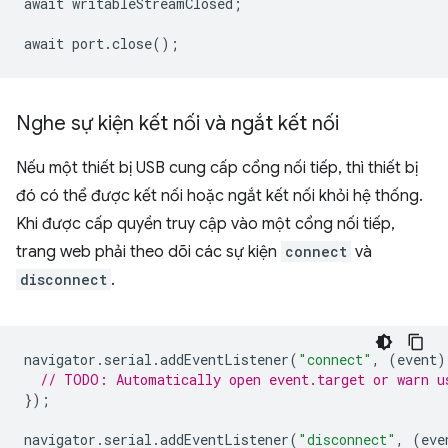
await
writableStreamClosed
;
await
port
.
close
();
Nghe sự kiện kết nối và ngắt kết nối
Nếu một thiết bị USB cung cấp cổng nối tiếp, thì thiết bị
đó có thể được kết nối hoặc ngắt kết nối khỏi hệ thống.
Khi được cấp quyền truy cập vào một cổng nối tiếp,
trang web phải theo dõi các sự kiện
connect
và
disconnect
.
navigator
.
serial
.
addEventListener
(
"connect"
,
(
event
)
// TODO: Automatically open event.target or warn u
});
navigator
.
serial
.
addEventListener
(
"disconnect"
,
(
eve