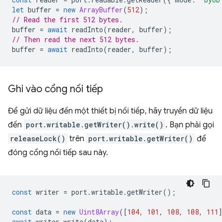
let
buffer
=
new
ArrayBuffer
(
512
);
// Read the first 512 bytes.
buffer
=
await
readInto
(
reader
,
buffer
);
// Then read the next 512 bytes.
buffer
=
await
readInto
(
reader
,
buffer
);
Ghi vào cổng nối tiếp
Để gửi dữ liệu đến một thiết bị nối tiếp, hãy truyền dữ liệu
đến
port.writable.getWriter().write()
. Bạn phải gọi
releaseLock()
trên
port.writable.getWriter()
để
đóng cổng nối tiếp sau này.
const
writer
=
port
.
writable
.
getWriter
();
const
data
=
new
Uint8Array
([
104
,
101
,
108
,
108
,
111
await
writer
.
write
(
data
);