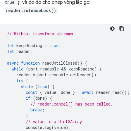
true }
và do đó cho phép vòng lặp gọi
reader.releaseLock()
.
// Without transform streams.
let
keepReading
=
true
;
let
reader
;
async
function
readUntilClosed
()
{
while
(
port
.
readable
 && 
keepReading
)
{
reader
=
port
.
readable
.
getReader
();
try
{
while
(
true
)
{
const
{
value
,
done
}
=
await
reader
.
read
();
if
(
done
)
{
// reader.cancel() has been called.
break
;
}
// value is a Uint8Array.
console
.
log
(
value
);