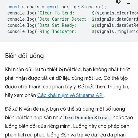
const
signals
=
await
port
.
getSignals
();
console
.
log
(
`Clear To Send:       
${
signals
.
clearToS
console
.
log
(
`Data Carrier Detect: 
${
signals
.
dataCarr
console
.
log
(
`Data Set Ready:      
${
signals
.
dataSetR
console
.
log
(
`Ring Indicator:      
${
signals
.
ringIndi
Biến đổi luồng
Khi nhận dữ liệu từ thiết bị nối tiếp, bạn không nhất thiết
phải nhận được tất cả dữ liệu cùng một lúc. Có thể tệp
được chia thành các phần tuỳ ý. Để biết thêm thông tin,
hãy xem phần
Các khái niệm về Streams API
.
Để xử lý vấn đề này, bạn có thể sử dụng một số luồng
biến đổi tích hợp sẵn như
TextDecoderStream
hoặc tạo
luồng biến đổi của riêng mình. Luồng này cho phép bạn
phân tích cú pháp luồng đến và trả về dữ liệu đã phân