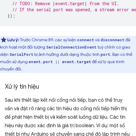
// TODO: Remove |event.target| from the UI.
// If the serial port was opened, a stream error w
});
Lưu ý:
Trước Chrome 89, các sự kiện
và
đã
connect
disconnect
kích hoạt một đối tượng
tuỳ chỉnh có giao
SerialConnectionEvent
diện
bị ảnh hưởng dưới dạng thuộc tính
. Bạn có thể
SerialPort
port
muốn sử dụng
để xử lý quá trình
event.port || event.target
chuyển đổi.
Xử lý tín hiệu
Sau khi thiết lập kết nối cổng nối tiếp, bạn có thể truy
vấn và đặt rõ ràng các tín hiệu do cổng nối tiếp hiển thị
để phát hiện thiết bị và kiểm soát luồng dữ liệu. Các tín
hiệu này được xác định là giá trị boolean. Ví dụ: một số
thiết bị như Arduino sẽ chuyển sang chế độ lập trình nếu