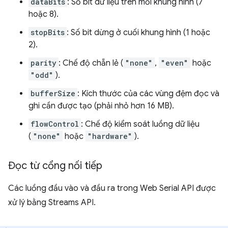
dataBits
: Số bit dữ liệu trên mỗi khung hình (7
hoặc 8).
stopBits
: Số bit dừng ở cuối khung hình (1 hoặc
2).
parity
: Chế độ chẵn lẻ (
"none"
,
"even"
hoặc
"odd"
).
bufferSize
: Kích thước của các vùng đệm đọc và
ghi cần được tạo (phải nhỏ hơn 16 MB).
flowControl
: Chế độ kiểm soát luồng dữ liệu
(
"none"
hoặc
"hardware"
).
Đọc từ cổng nối tiếp
Các luồng đầu vào và đầu ra trong Web Serial API được
xử lý bằng Streams API.