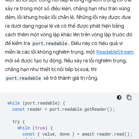
xảy ra trong một số điều kiện, chẳng hạn như tràn vùng
đệm, lỗi khung hoặc lỗi chẵn lẻ. Những lỗi này được đưa
ra dưới dạng ngoại lệ và có thể được phát hiện bằng
cách thêm một vòng lặp khác lên trên vòng lặp trước đó
để kiểm tra
port.readable
. Điều này có hiệu quả vì
miễn là các lỗi không nghiêm trọng, một
ReadableStream
mới sẽ được tạo tự động. Nếu xảy ra lỗi nghiêm trọng,
chẳng hạn như thiết bị nối tiếp bị xoá, thì
port.readable
sẽ trở thành giá trị rỗng.
while
(
port
.
readable
)
{
const
reader
=
port
.
readable
.
getReader
();
try
{
while
(
true
)
{
const
{
value
,
done
}
=
await
reader
.
read
();