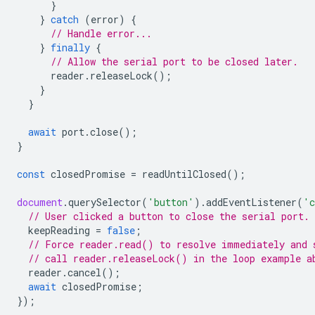
}
}
catch
(
error
)
{
// Handle error...
}
finally
{
// Allow the serial port to be closed later.
reader
.
releaseLock
();
}
}
await
port
.
close
();
}
const
closedPromise
=
readUntilClosed
();
document
.
querySelector
(
'button'
).
addEventListener
(
'c
// User clicked a button to close the serial port.
keepReading
=
false
;
// Force reader.read() to resolve immediately and 
// call reader.releaseLock() in the loop example a
reader
.
cancel
();
await
closedPromise
;
});