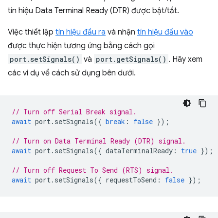
tín hiệu Data Terminal Ready (DTR) được bật/tắt.
Việc thiết lập
tín hiệu đầu ra
và nhận
tín hiệu đầu vào
được thực hiện tương ứng bằng cách gọi
port.setSignals()
và
port.getSignals()
. Hãy xem
các ví dụ về cách sử dụng bên dưới.
// Turn off Serial Break signal.
await
port
.
setSignals
({
break
:
false
});
// Turn on Data Terminal Ready (DTR) signal.
await
port
.
setSignals
({
dataTerminalReady
:
true
});
// Turn off Request To Send (RTS) signal.
await
port
.
setSignals
({
requestToSend
:
false
});