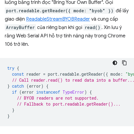
luồng bằng trình đọc "Bring Your Own Buffer". Gọi
port.readable.getReader({ mode: "byob" })
để lấy
giao diện
ReadableStreamBYOBReader
và cung cấp
ArrayBuffer
của riêng bạn khi gọi
read()
. Xin lưu ý
rằng Web Serial API hỗ trợ tính năng này trong Chrome
106 trở lên.
try
{
const
reader
=
port
.
readable
.
getReader
({
mode
:
"by
// Call reader.read() to read data into a buffer..
}
catch
(
error
)
{
if
(
error
instanceof
TypeError
)
{
// BYOB readers are not supported.
// Fallback to port.readable.getReader()...
}
}