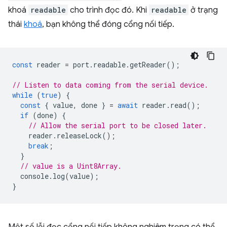
khoá
readable
cho trình đọc đó. Khi
readable
ở trạng
thái
khoá
, bạn không thể đóng cổng nối tiếp.
const
reader
=
port
.
readable
.
getReader
();
// Listen to data coming from the serial device.
while
(
true
)
{
const
{
value
,
done
}
=
await
reader
.
read
();
if
(
done
)
{
// Allow the serial port to be closed later.
reader
.
releaseLock
();
break
;
}
// value is a Uint8Array.
console
.
log
(
value
);
}
Một số lỗi đọc cổng nối tiếp không nghiêm trọng có thể