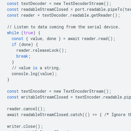
const
textDecoder
=
new
TextDecoderStream
();
const
readableStreamClosed
=
port
.
readable
.
pipeTo
(
te
const
reader
=
textDecoder
.
readable
.
getReader
();
//
Listen
to
data
coming
from
the
serial
device
.
while
(
true
)
{
const
{
value
,
done
}
=
await
reader
.
read
();
if
(
done
)
{
reader
.
releaseLock
();
break
;
}
//
value
is
a
string
.
console
.
log
(
value
);
}
const
textEncoder
=
new
TextEncoderStream
();
const
writableStreamClosed
=
textEncoder
.
readable
.
pi
reader
.
cancel
();
await
readableStreamClosed
.
catch
(()
=
>
{
/*
Ignore
t
writer
.
close
();