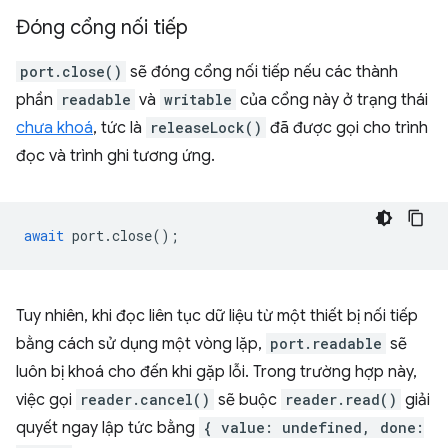
Đóng cổng nối tiếp
port.close()
sẽ đóng cổng nối tiếp nếu các thành
phần
readable
và
writable
của cổng này ở trạng thái
chưa khoá
, tức là
releaseLock()
đã được gọi cho trình
đọc và trình ghi tương ứng.
await
port
.
close
();
Tuy nhiên, khi đọc liên tục dữ liệu từ một thiết bị nối tiếp
bằng cách sử dụng một vòng lặp,
port.readable
sẽ
luôn bị khoá cho đến khi gặp lỗi. Trong trường hợp này,
việc gọi
reader.cancel()
sẽ buộc
reader.read()
giải
quyết ngay lập tức bằng
{ value: undefined, done: