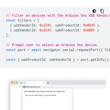
// Filter on devices with the Arduino Uno USB Vendor
const
filters
=
[
{
usbVendorId
:
0x2341
,
usbProductId
:
0x0043
},
{
usbVendorId
:
0x2341
,
usbProductId
:
0x0001
}
];
// Prompt user to select an Arduino Uno device.
const
port
=
await
navigator
.
serial
.
requestPort
({
fi
const
{
usbProductId
,
usbVendorId
}
=
port
.
getInfo
()