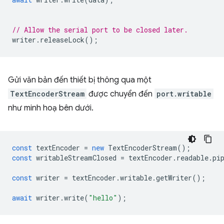
// Allow the serial port to be closed later.
writer
.
releaseLock
();
Gửi văn bản đến thiết bị thông qua một
TextEncoderStream
được chuyển đến
port.writable
như minh hoạ bên dưới.
const
textEncoder
=
new
TextEncoderStream
();
const
writableStreamClosed
=
textEncoder
.
readable
.
pi
const
writer
=
textEncoder
.
writable
.
getWriter
();
await
writer
.
write
(
"hello"
);