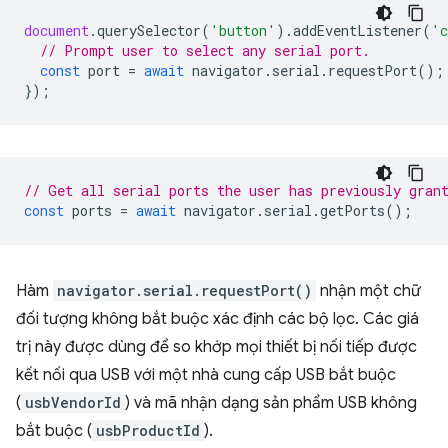
document
.
querySelector
(
'button'
).
addEventListener
(
'c
// Prompt user to select any serial port.
const
port
=
await
navigator
.
serial
.
requestPort
();
});
// Get all serial ports the user has previously gran
const
ports
=
await
navigator
.
serial
.
getPorts
();
Hàm
navigator.serial.requestPort()
nhận một chữ
đối tượng không bắt buộc xác định các bộ lọc. Các giá
trị này được dùng để so khớp mọi thiết bị nối tiếp được
kết nối qua USB với một nhà cung cấp USB bắt buộc
(
usbVendorId
) và mã nhận dạng sản phẩm USB không
bắt buộc (
usbProductId
).