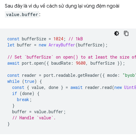
Sau đây là ví dụ về cách sử dụng lại vùng đệm ngoài
value.buffer
:
const
bufferSize
=
1024
;
// 1kB
let
buffer
=
new
ArrayBuffer
(
bufferSize
);
// Set `bufferSize` on open() to at least the size o
await
port
.
open
({
baudRate
:
9600
,
bufferSize
});
const
reader
=
port
.
readable
.
getReader
({
mode
:
"byob
while
(
true
)
{
const
{
value
,
done
}
=
await
reader
.
read
(
new
Uint
if
(
done
)
{
break
;
}
buffer
=
value
.
buffer
;
// Handle `value`.
}