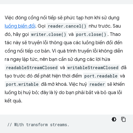
Việc đóng cổng nối tiếp sẽ phức tạp hơn khi sử dụng
luồng biến đổi
. Gọi
reader.cancel()
như trước. Sau
đó, hãy gọi
writer.close()
và
port.close()
. Thao
tác này sẽ truyền lỗi thông qua các luồng biến đổi đến
cổng nối tiếp cơ bản. Vì quá trình truyền lỗi không diễn
ra ngay lập tức, nên bạn cần sử dụng các lời hứa
readableStreamClosed
và
writableStreamClosed
đã
tạo trước đó để phát hiện thời điểm
port.readable
và
port.writable
đã mở khoá. Việc huỷ
reader
sẽ khiến
luồng bị huỷ bỏ; đây là lý do bạn phải bắt và bỏ qua lỗi
kết quả.
//
With
transform
streams
.