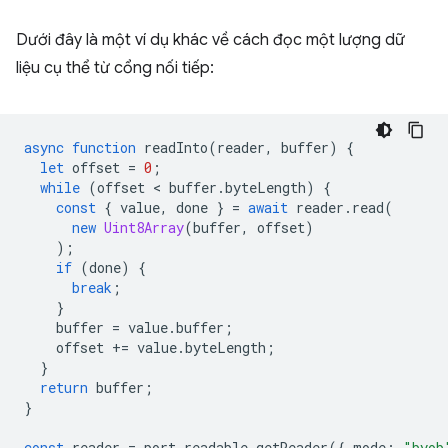
Dưới đây là một ví dụ khác về cách đọc một lượng dữ
liệu cụ thể từ cổng nối tiếp:
async
function
readInto
(
reader
,
buffer
)
{
let
offset
=
0
;
while
(
offset
 < 
buffer
.
byteLength
)
{
const
{
value
,
done
}
=
await
reader
.
read
(
new
Uint8Array
(
buffer
,
offset
)
);
if
(
done
)
{
break
;
}
buffer
=
value
.
buffer
;
offset
+=
value
.
byteLength
;
}
return
buffer
;
}
const
reader
=
port
.
readable
.
getReader
({
mode
:
"byob