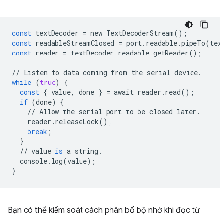
const
textDecoder
=
new
TextDecoderStream
();
const
readableStreamClosed
=
port
.
readable
.
pipeTo
(
te
const
reader
=
textDecoder
.
readable
.
getReader
();
//
Listen
to
data
coming
from
the
serial
device
.
while
(
true
)
{
const
{
value
,
done
}
=
await
reader
.
read
();
if
(
done
)
{
//
Allow
the
serial
port
to
be
closed
later
.
reader
.
releaseLock
();
break
;
}
//
value
is
a
string
.
console
.
log
(
value
);
}
Bạn có thể kiểm soát cách phân bổ bộ nhớ khi đọc từ