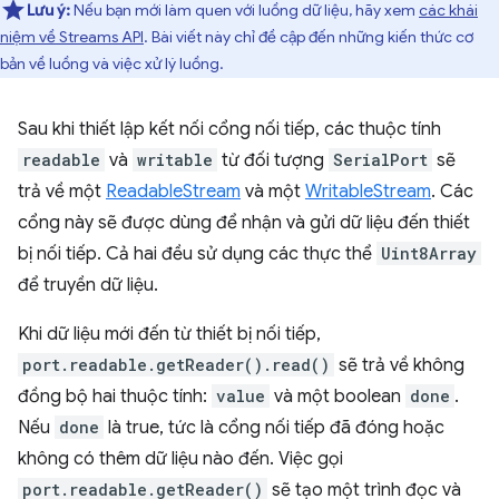
Lưu ý:
Nếu bạn mới làm quen với luồng dữ liệu, hãy xem
các khái
niệm về Streams API
. Bài viết này chỉ đề cập đến những kiến thức cơ
bản về luồng và việc xử lý luồng.
Sau khi thiết lập kết nối cổng nối tiếp, các thuộc tính
readable
và
writable
từ đối tượng
SerialPort
sẽ
trả về một
ReadableStream
và một
WritableStream
. Các
cổng này sẽ được dùng để nhận và gửi dữ liệu đến thiết
bị nối tiếp. Cả hai đều sử dụng các thực thể
Uint8Array
để truyền dữ liệu.
Khi dữ liệu mới đến từ thiết bị nối tiếp,
port.readable.getReader().read()
sẽ trả về không
đồng bộ hai thuộc tính:
value
và một boolean
done
.
Nếu
done
là true, tức là cổng nối tiếp đã đóng hoặc
không có thêm dữ liệu nào đến. Việc gọi
port.readable.getReader()
sẽ tạo một trình đọc và