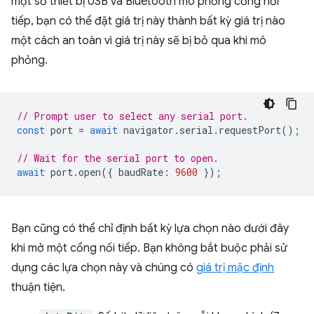
một số thiết bị USB và Bluetooth mô phỏng cổng nối
tiếp, bạn có thể đặt giá trị này thành bất kỳ giá trị nào
một cách an toàn vì giá trị này sẽ bị bỏ qua khi mô
phỏng.
// Prompt user to select any serial port.
const
port
=
await
navigator
.
serial
.
requestPort
();
// Wait for the serial port to open.
await
port
.
open
({
baudRate
:
9600
});
Bạn cũng có thể chỉ định bất kỳ lựa chọn nào dưới đây
khi mở một cổng nối tiếp. Bạn không bắt buộc phải sử
dụng các lựa chọn này và chúng có
giá trị mặc định
thuận tiện.