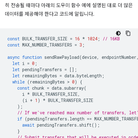
히 전송될 때마다 아래의 도우미 함수 예에 설명된 대로 더 많은
데이터를 제공해야 한다고 코드에 알립니다.
const
BULK_TRANSFER_SIZE
=
16
*
1024
;
// 16KB
const
MAX_NUMBER_TRANSFERS
=
3
;
async
function
sendRawPayload
(
device
,
endpointNumber
let
i
=
0
;
let
pendingTransfers
=
[];
let
remainingBytes
=
data
.
byteLength
;
while
(
remainingBytes
 > 
0
)
{
const
chunk
=
data
.
subarray
(
i
*
BULK_TRANSFER_SIZE
,
(
i
+
1
)
*
BULK_TRANSFER_SIZE
);
// If we've reached max number of transfers, let
if
(
pendingTransfers
.
length
==
MAX_NUMBER_TRANSF
await
pendingTransfers
.
shift
();
}
// Submit transfers that will be executed in ord