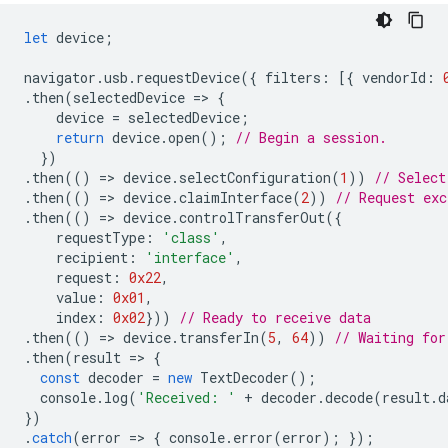
let
device
;
navigator
.
usb
.
requestDevice
({
filters
:
[{
vendorId
:
.
then
(
selectedDevice
=
>
{
device
=
selectedDevice
;
return
device
.
open
();
// Begin a session.
})
.
then
(()
=
>
device
.
selectConfiguration
(
1
))
// Select
.
then
(()
=
>
device
.
claimInterface
(
2
))
// Request exc
.
then
(()
=
>
device
.
controlTransferOut
({
requestType
:
'class'
,
recipient
:
'interface'
,
request
:
0x22
,
value
:
0x01
,
index
:
0x02
}))
// Ready to receive data
.
then
(()
=
>
device
.
transferIn
(
5
,
64
))
// Waiting for
.
then
(
result
=
>
{
const
decoder
=
new
TextDecoder
();
console
.
log
(
'Received: '
+
decoder
.
decode
(
result
.
d
})
.
catch
(
error
=
>
{
console
.
error
(
error
);
});