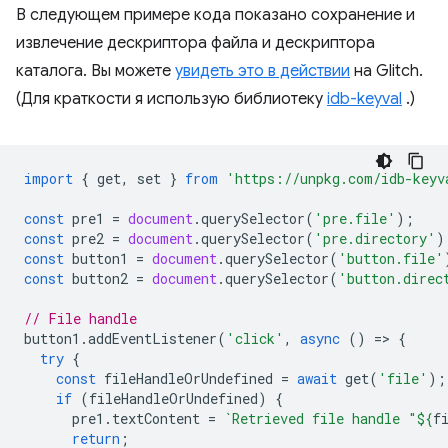
В следующем примере кода показано сохранение и
извлечение дескриптора файла и дескриптора
каталога. Вы можете
увидеть это в действии
на Glitch.
(Для краткости я использую библиотеку
idb-keyval
.)
import
{
get
,
set
}
from
'https://unpkg.com/idb-keyv
const
pre1
=
document
.
querySelector
(
'pre.file'
);
const
pre2
=
document
.
querySelector
(
'pre.directory'
)
const
button1
=
document
.
querySelector
(
'button.file'
const
button2
=
document
.
querySelector
(
'button.direc
// File handle
button1
.
addEventListener
(
'click'
,
async
()
=
>
{
try
{
const
fileHandleOrUndefined
=
await
get
(
'file'
);
if
(
fileHandleOrUndefined
)
{
pre1
.
textContent
=
`Retrieved file handle "
${
f
return
;