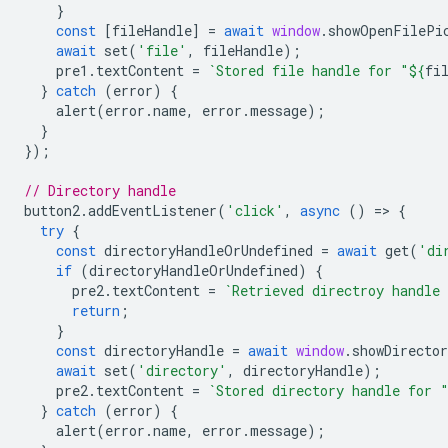
}
const
[
fileHandle
]
=
await
window
.
showOpenFilePi
await
set
(
'file'
,
fileHandle
);
pre1
.
textContent
=
`Stored file handle for "
${
fi
}
catch
(
error
)
{
alert
(
error
.
name
,
error
.
message
);
}
});
// Directory handle
button2
.
addEventListener
(
'click'
,
async
()
=
>
{
try
{
const
directoryHandleOrUndefined
=
await
get
(
'di
if
(
directoryHandleOrUndefined
)
{
pre2
.
textContent
=
`Retrieved directroy handle
return
;
}
const
directoryHandle
=
await
window
.
showDirecto
await
set
(
'directory'
,
directoryHandle
);
pre2
.
textContent
=
`Stored directory handle for 
}
catch
(
error
)
{
alert
(
error
.
name
,
error
.
message
);