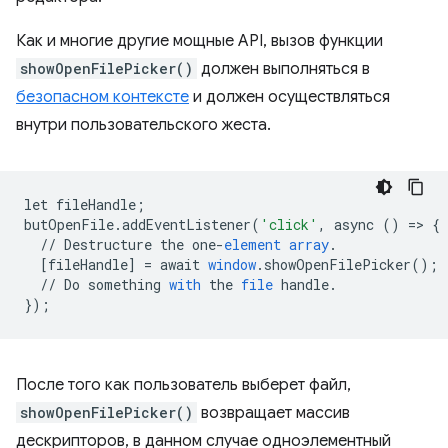
Как и многие другие мощные API, вызов функции
showOpenFilePicker()
должен выполняться в
безопасном контексте
и должен осуществляться
внутри пользовательского жеста.
let
fileHandle
;
butOpenFile
.
addEventListener
(
'click'
,
async
()
=
>
{
//
Destructure
the
one
-
element
array
.
[
fileHandle
]
=
await
window
.
showOpenFilePicker
();
//
Do
something
with
the
file
handle
.
}
);
После того как пользователь выберет файл,
showOpenFilePicker()
возвращает массив
дескрипторов, в данном случае одноэлементный