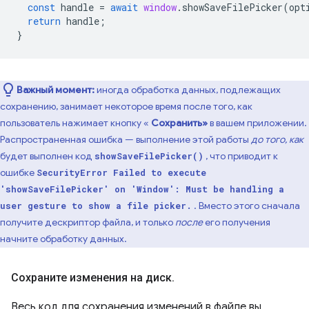
const
handle
=
await
window
.
showSaveFilePicker
(
opt
return
handle
;
}
Важный момент:
иногда обработка данных, подлежащих
сохранению, занимает некоторое время после того, как
пользователь нажимает кнопку «
Сохранить»
в вашем приложении.
Распространенная ошибка — выполнение этой работы
до того, как
будет выполнен код
, что приводит к
showSaveFilePicker()
ошибке
SecurityError Failed to execute
'showSaveFilePicker' on 'Window': Must be handling a
. Вместо этого сначала
user gesture to show a file picker.
получите дескриптор файла, и только
после
его получения
начните обработку данных.
Сохраните изменения на диск
.
Весь код для сохранения изменений в файле вы