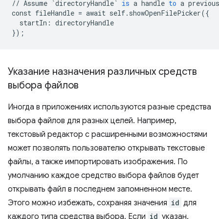
//
Assume
`directoryHandle`
is
a
handle
to
a
previou
const
fileHandle
=
await
self
.
showOpenFilePicker
(
{
startIn
:
directoryHandle
}
);
Указание назначения различных средств
выбора файлов
Иногда в приложениях используются разные средства
выбора файлов для разных целей. Например,
текстовый редактор с расширенными возможностями
может позволять пользователю открывать текстовые
файлы, а также импортировать изображения. По
умолчанию каждое средство выбора файлов будет
открывать файл в последнем запомненном месте.
Этого можно избежать, сохраняя значения
id
для
каждого типа средства выбора. Если
id
указан,