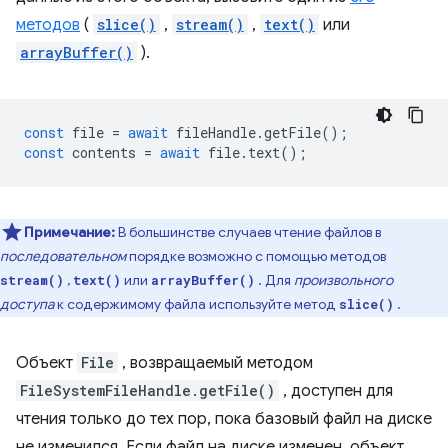
методов
(
slice()
,
stream()
,
text()
или
arrayBuffer()
).
const
file
=
await
fileHandle
.
getFile
();
const
contents
=
await
file
.
text
();
Примечание:
В большинстве случаев чтение файлов в
последовательном
порядке возможно с помощью методов
,
или
. Для
произвольного
stream()
text()
arrayBuffer()
доступа
к содержимому файла используйте метод
.
slice()
Объект
File
, возвращаемый методом
FileSystemFileHandle.getFile()
, доступен для
чтения только до тех пор, пока базовый файл на диске
не изменился. Если файл на диске изменен, объект