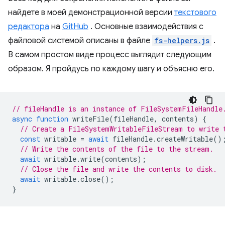
найдете в моей демонстрационной версии
текстового
редактора
на
GitHub
. Основные взаимодействия с
файловой системой описаны в файле
fs-helpers.js
.
В самом простом виде процесс выглядит следующим
образом. Я пройдусь по каждому шагу и объясню его.
// fileHandle is an instance of FileSystemFileHandle
async
function
writeFile
(
fileHandle
,
contents
)
{
// Create a FileSystemWritableFileStream to write 
const
writable
=
await
fileHandle
.
createWritable
()
// Write the contents of the file to the stream.
await
writable
.
write
(
contents
);
// Close the file and write the contents to disk.
await
writable
.
close
();
}