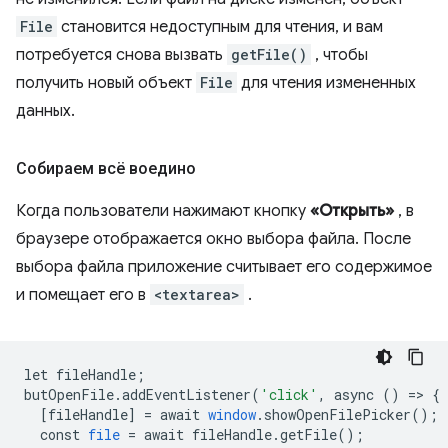
File
становится недоступным для чтения, и вам
потребуется снова вызвать
getFile()
, чтобы
получить новый объект
File
для чтения измененных
данных.
Собираем всё воедино
Когда пользователи нажимают кнопку
«Открыть»
, в
браузере отображается окно выбора файла. После
выбора файла приложение считывает его содержимое
и помещает его в
<textarea>
.
let
fileHandle
;
butOpenFile
.
addEventListener
(
'click'
,
async
()
=
>
{
[
fileHandle
]
=
await
window
.
showOpenFilePicker
();
const
file
=
await
fileHandle
.
getFile
();