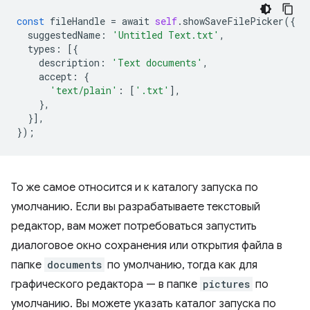
const
fileHandle
=
await
self
.
showSaveFilePicker
({
suggestedName
:
'Untitled Text.txt'
,
types
:
[{
description
:
'Text documents'
,
accept
:
{
'text/plain'
:
[
'.txt'
],
},
}],
});
То же самое относится и к каталогу запуска по
умолчанию. Если вы разрабатываете текстовый
редактор, вам может потребоваться запустить
диалоговое окно сохранения или открытия файла в
папке
documents
по умолчанию, тогда как для
графического редактора — в папке
pictures
по
умолчанию. Вы можете указать каталог запуска по