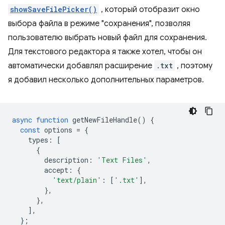
showSaveFilePicker()
, который отобразит окно
выбора файла в режиме "сохранения", позволяя
пользователю выбрать новый файл для сохранения.
Для текстового редактора я также хотел, чтобы он
автоматически добавлял расширение
.txt
, поэтому
я добавил несколько дополнительных параметров.
async
function
getNewFileHandle
()
{
const
options
=
{
types
:
[
{
description
:
'Text Files'
,
accept
:
{
'text/plain'
:
[
'.txt'
],
},
},
],
};