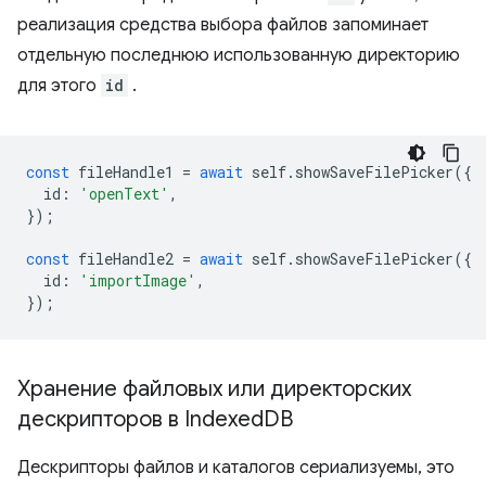
реализация средства выбора файлов запоминает
отдельную последнюю использованную директорию
для этого
id
.
const
fileHandle1
=
await
self
.
showSaveFilePicker
({
id
:
'openText'
,
});
const
fileHandle2
=
await
self
.
showSaveFilePicker
({
id
:
'importImage'
,
});
Хранение файловых или директорских
дескрипторов в Indexed
DB
Дескрипторы файлов и каталогов сериализуемы, это