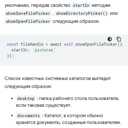
умолчанию, передав свойство
startIn
методам
showSaveFilePicker
,
showDirectoryPicker()
или
showOpenFilePicker
следующим образом.
const
fileHandle
=
await
self
.
showOpenFilePicker
({
startIn
:
'pictures'
});
Список известных системных каталогов выглядит
следующим образом:
desktop
: папка рабочего стола пользователя,
если таковая существует.
documents
: Каталог, в котором обычно
хранятся документы, созданные пользователем.