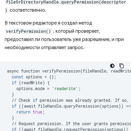
fileOrDirectoryHandle.queryPermission(descriptor
)
соответственно.
В текстовом редакторе я создал метод
verifyPermission()
, который проверяет,
предоставил ли пользователь уже разрешение, и при
необходимости отправляет запрос.
async
function
verifyPermission
(
fileHandle
,
readWrit
const
options
=
{};
if
(
readWrite
)
{
options
.
mode
=
'readwrite'
;
}
//
Check
if
permission
was
already
granted
.
If
so
,
if
((
await
fileHandle
.
queryPermission
(
options
))
==
return
true
;
}
//
Request
permission
.
If
the
user
grants
permissi
if
((
await
fileHandle
.
requestPermission
(
options
))