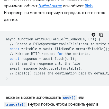
принимать объект
BufferSource
или объект
Blob
.
Например, вы можете напрямую передать в него поток
данных:
async
function
writeURLToFile
(
fileHandle
,
url
)
{
//
Create
a
FileSystemWritableFileStream
to
write
const
writable
=
await
fileHandle
.
createWritable
()
//
Make
an
HTTP
request
for
the
contents
.
const
response
=
await
fetch
(
url
);
//
Stream
the
response
into
the
file
.
await
response
.
body
.
pipeTo
(
writable
);
//
pipeTo
()
closes
the
destination
pipe
by
default
}
Также вы можете использовать
seek()
или
truncate()
внутри потока, чтобы обновить файл в