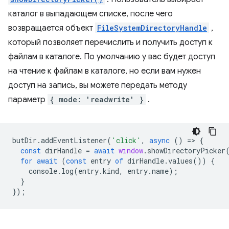
каталог в выпадающем списке, после чего
возвращается объект
FileSystemDirectoryHandle
,
который позволяет перечислить и получить доступ к
файлам в каталоге. По умолчанию у вас будет доступ
на чтение к файлам в каталоге, но если вам нужен
доступ на запись, вы можете передать методу
параметр
{ mode: 'readwrite' }
.
butDir
.
addEventListener
(
'click'
,
async
()
=
>
{
const
dirHandle
=
await
window
.
showDirectoryPicker
for
await
(
const
entry
of
dirHandle
.
values
())
{
console
.
log
(
entry
.
kind
,
entry
.
name
);
}
});