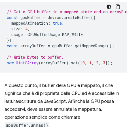
// Get a GPU buffer in a mapped state and an arrayBu
const
gpuBuffer
=
device
.
createBuffer
({
mappedAtCreation
:
true
,
size
:
4
,
usage
:
GPUBufferUsage
.
MAP_WRITE
});
const
arrayBuffer
=
gpuBuffer
.
getMappedRange
();
// Write bytes to buffer.
new
Uint8Array
(
arrayBuffer
).
set
([
0
,
1
,
2
,
3
]);
A questo punto, il buffer della GPU è mappato, il che
significa che è di proprietà della CPU ed è accessibile in
lettura/scrittura da JavaScript. Affinché la GPU possa
accedervi, deve essere annullata la mappatura,
operazione semplice come chiamare
gpuBuffer.unmap()
.