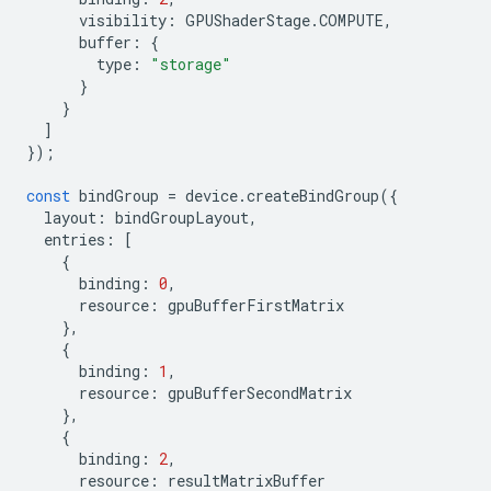
visibility
:
GPUShaderStage
.
COMPUTE
,
buffer
:
{
type
:
"storage"
}
}
]
});
const
bindGroup
=
device
.
createBindGroup
({
layout
:
bindGroupLayout
,
entries
:
[
{
binding
:
0
,
resource
:
gpuBufferFirstMatrix
},
{
binding
:
1
,
resource
:
gpuBufferSecondMatrix
},
{
binding
:
2
,
resource
:
resultMatrixBuffer