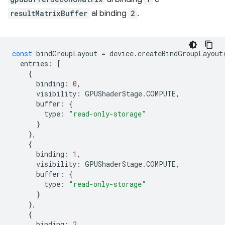
resultMatrixBuffer
al binding
2
.
const
bindGroupLayout
=
device
.
createBindGroupLayout
entries
:
[
{
binding
:
0
,
visibility
:
GPUShaderStage
.
COMPUTE
,
buffer
:
{
type
:
"read-only-storage"
}
},
{
binding
:
1
,
visibility
:
GPUShaderStage
.
COMPUTE
,
buffer
:
{
type
:
"read-only-storage"
}
},
{
binding
:
2
,