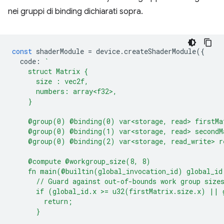
nei gruppi di binding dichiarati sopra.
const
shaderModule
=
device
.
createShaderModule
({
code
:
`
    struct Matrix {
      size : vec2f,
      numbers: array<f32>,
    }
    @group(0) @binding(0) var<storage, read> firstMa
    @group(0) @binding(1) var<storage, read> secondM
    @group(0) @binding(2) var<storage, read_write> r
    @compute @workgroup_size(8, 8)
    fn main(@builtin(global_invocation_id) global_id
      // Guard against out-of-bounds work group size
      if (global_id.x >= u32(firstMatrix.size.x) || 
        return;
      }