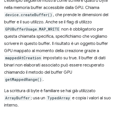
L'esempio seguente mostra come scrivere quattro byte
nella memoria buffer accessibile dalla GPU. Chiama
device.createBuffer()
, che prende le dimensioni del
buffer e il suo utilizzo. Anche se il flag di utilizzo
GPUBufferUsage.MAP_WRITE
non è obbligatorio per
questa chiamata specifica, specifichiamo che vogliamo
scrivere in questo buffer. Il risultato è un oggetto buffer
GPU mappato al momento della creazione grazie a
mappedAtCreation
impostato su true. Il buffer di dati
binari non elaborati associato può essere recuperato
chiamando il metodo del buffer GPU
getMappedRange()
.
La scrittura di byte è familiare se hai già utilizzato
ArrayBuffer
; usa un
TypedArray
e copia i valori al suo
interno.