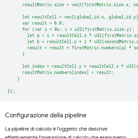
      resultMatrix.size = vec2(firstMatrix.size.x, s
      let resultCell = vec2(global_id.x, global_id.y
      var result = 0.0;
      for (var i = 0u; i < u32(firstMatrix.size.y); 
        let a = i + resultCell.x * u32(firstMatrix.s
        let b = resultCell.y + i * u32(secondMatrix.
        result = result + firstMatrix.numbers[a] * s
      }
      let index = resultCell.y + resultCell.x * u32(
      resultMatrix.numbers[index] = result;
    }
  `
});
Configurazione della pipeline
La pipeline di calcolo è l'oggetto che descrive
effettivamente l'operazione di calcolo che eseguiremo.