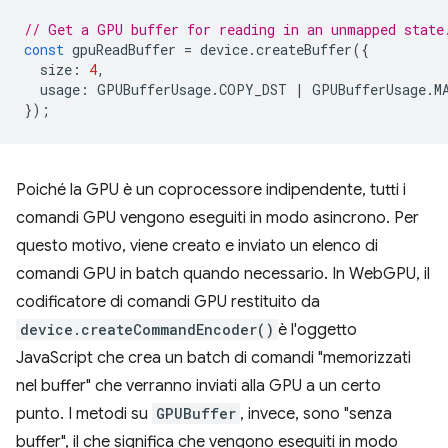
// Get a GPU buffer for reading in an unmapped state
const
gpuReadBuffer
=
device
.
createBuffer
({
size
:
4
,
usage
:
GPUBufferUsage
.
COPY_DST
|
GPUBufferUsage
.
M
});
Poiché la GPU è un coprocessore indipendente, tutti i
comandi GPU vengono eseguiti in modo asincrono. Per
questo motivo, viene creato e inviato un elenco di
comandi GPU in batch quando necessario. In WebGPU, il
codificatore di comandi GPU restituito da
device.createCommandEncoder()
è l'oggetto
JavaScript che crea un batch di comandi "memorizzati
nel buffer" che verranno inviati alla GPU a un certo
punto. I metodi su
GPUBuffer
, invece, sono "senza
buffer", il che significa che vengono eseguiti in modo