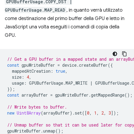
GPUBufferUsage.COPY_DST |
GPUBufferUsage.MAP_READ
, in quanto verrà utilizzato
come destinazione del primo buffer della GPU e letto in
JavaScript una volta eseguiti i comandi di copia della
GPU.
// Get a GPU buffer in a mapped state and an arrayBu
const
gpuWriteBuffer
=
device
.
createBuffer
({
mappedAtCreation
:
true
,
size
:
4
,
usage
:
GPUBufferUsage
.
MAP_WRITE
|
GPUBufferUsage
.
});
const
arrayBuffer
=
gpuWriteBuffer
.
getMappedRange
();
// Write bytes to buffer.
new
Uint8Array
(
arrayBuffer
).
set
([
0
,
1
,
2
,
3
]);
// Unmap buffer so that it can be used later for cop
gpuWriteBuffer
.
unmap
();