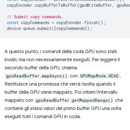
copyEncoder
.
copyBufferToBuffer
(
gpuWriteBuffer
,
gpuRe
// Submit copy commands.
const
copyCommands
=
copyEncoder
.
finish
();
device
.
queue
.
submit
([
copyCommands
]);
A questo punto, i comandi della coda GPU sono stati
inviati, ma non necessariamente eseguiti. Per leggere il
secondo buffer della GPU, chiama
gpuReadBuffer.mapAsync()
con
GPUMapMode.READ
.
Restituisce una promessa che verrà risolta quando il
buffer della GPU viene mappato. Poi ottieni l'intervallo
mappato con
gpuReadBuffer.getMappedRange()
che
contiene gli stessi valori del primo buffer GPU una volta
eseguiti tutti i comandi GPU in coda.