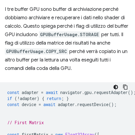
I tre buffer GPU sono buffer di archiviazione perché
dobbiamo archiviare e recuperare i dati nello shader di
calcolo. Questo spiega perché i flag di utilizzo del buffer
GPU includono
GPUBufferUsage.STORAGE
per tutti. Il
flag di utilizzo della matrice dei risultati ha anche
GPUBufferUsage.COPY_SRC
perché verrà copiato in un
altro buffer per la lettura una volta eseguiti tutti i
comandi della coda della GPU.
const
adapter
=
await
navigator
.
gpu
.
requestAdapter
()
if
(
!
adapter
)
{
return
;
}
const
device
=
await
adapter
.
requestDevice
();
// First Matrix
const
firstMatrix
=
new
Float32Array
([