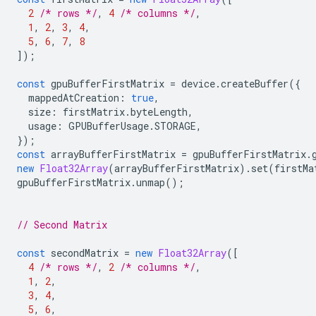
2
/* rows */
,
4
/* columns */
,
1
,
2
,
3
,
4
,
5
,
6
,
7
,
8
]);
const
gpuBufferFirstMatrix
=
device
.
createBuffer
({
mappedAtCreation
:
true
,
size
:
firstMatrix
.
byteLength
,
usage
:
GPUBufferUsage
.
STORAGE
,
});
const
arrayBufferFirstMatrix
=
gpuBufferFirstMatrix
.
new
Float32Array
(
arrayBufferFirstMatrix
).
set
(
firstMa
gpuBufferFirstMatrix
.
unmap
();
// Second Matrix
const
secondMatrix
=
new
Float32Array
([
4
/* rows */
,
2
/* columns */
,
1
,
2
,
3
,
4
,
5
,
6
,