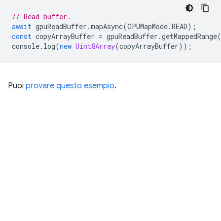
// Read buffer.
await
gpuReadBuffer
.
mapAsync
(
GPUMapMode
.
READ
);
const
copyArrayBuffer
=
gpuReadBuffer
.
getMappedRange
console
.
log
(
new
Uint8Array
(
copyArrayBuffer
));
Puoi
provare questo esempio
.