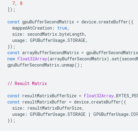
7
,
8
]);
const
gpuBufferSecondMatrix
=
device
.
createBuffer
({
mappedAtCreation
:
true
,
size
:
secondMatrix
.
byteLength
,
usage
:
GPUBufferUsage
.
STORAGE
,
});
const
arrayBufferSecondMatrix
=
gpuBufferSecondMatrix
new
Float32Array
(
arrayBufferSecondMatrix
).
set
(
second
gpuBufferSecondMatrix
.
unmap
();
// Result Matrix
const
resultMatrixBufferSize
=
Float32Array
.
BYTES_PE
const
resultMatrixBuffer
=
device
.
createBuffer
({
size
:
resultMatrixBufferSize
,
usage
:
GPUBufferUsage
.
STORAGE
|
GPUBufferUsage
.
CO
});