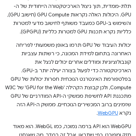
תלת-ממדית, תוך ניצול הארכיטקטורה הייחודית של ה-
GPU. היכולות האלה נקראות GPU Compute (חישוב GPU),
והשימוש ב-GPU כמעבד משותף לחישוב מדעי למטרות
כלליות נקרא תכנות GPU למטרות כלליות (GPGPU).
יכולות העיבוד של GPU תרמו באופן משמעותי לפריחה
האחרונה בתחום למידת המכונה, כי רשתות עצביות
קונבולוציוניות ומודלים אחרים יכולים לנצל את
הארכיטקטורה כדי לפעול בצורה יעילה יותר ב-GPU.
בפלטפורמת האינטרנט הנוכחית חסרות יכולות של GPU
Compute, ולכן קבוצת הקהילה 'GPU for the Web' של W3C
מתכננת API לחשיפת ממשקי ה-API המודרניים של GPU
שזמינים ברוב המכשירים הנוכחיים. ממשק ה-API הזה
נקרא
WebGPU
.
‫WebGPU הוא API ברמה נמוכה, כמו WebGL. הוא מאוד
חזק ומפורט, כפי שתראו. אבל זה בסדר. מה שאנחנו