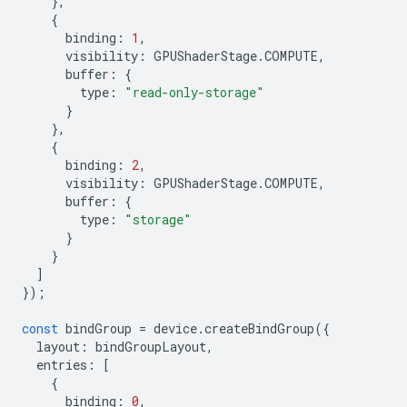
},
{
binding
:
1
,
visibility
:
GPUShaderStage
.
COMPUTE
,
buffer
:
{
type
:
"read-only-storage"
}
},
{
binding
:
2
,
visibility
:
GPUShaderStage
.
COMPUTE
,
buffer
:
{
type
:
"storage"
}
}
]
});
const
bindGroup
=
device
.
createBindGroup
({
layout
:
bindGroupLayout
,
entries
:
[
{
binding
:
0
,