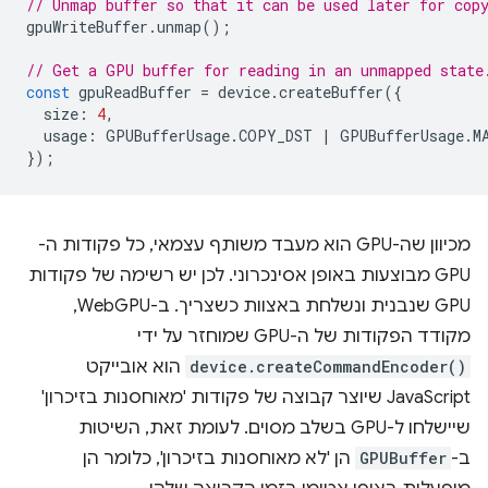
// Unmap buffer so that it can be used later for cop
gpuWriteBuffer
.
unmap
();
// Get a GPU buffer for reading in an unmapped state
const
gpuReadBuffer
=
device
.
createBuffer
({
size
:
4
,
usage
:
GPUBufferUsage
.
COPY_DST
|
GPUBufferUsage
.
M
});
מכיוון שה-GPU הוא מעבד משותף עצמאי, כל פקודות ה-
GPU מבוצעות באופן אסינכרוני. לכן יש רשימה של פקודות
GPU שנבנית ונשלחת באצוות כשצריך. ב-WebGPU,
מקודד הפקודות של ה-GPU שמוחזר על ידי
device.createCommandEncoder()
הוא אובייקט
JavaScript שיוצר קבוצה של פקודות 'מאוחסנות בזיכרון'
שיישלחו ל-GPU בשלב מסוים. לעומת זאת, השיטות
ב-
GPUBuffer
הן 'לא מאוחסנות בזיכרון', כלומר הן