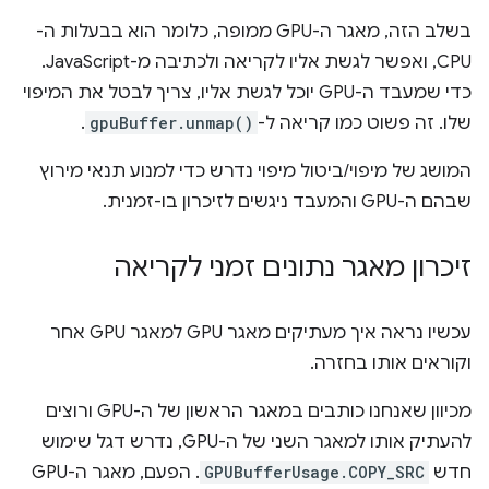
בשלב הזה, מאגר ה-GPU ממופה, כלומר הוא בבעלות ה-
CPU, ואפשר לגשת אליו לקריאה ולכתיבה מ-JavaScript.
כדי שמעבד ה-GPU יוכל לגשת אליו, צריך לבטל את המיפוי
שלו. זה פשוט כמו קריאה ל-
gpuBuffer.unmap()
.
המושג של מיפוי/ביטול מיפוי נדרש כדי למנוע תנאי מירוץ
שבהם ה-GPU והמעבד ניגשים לזיכרון בו-זמנית.
זיכרון מאגר נתונים זמני לקריאה
עכשיו נראה איך מעתיקים מאגר GPU למאגר GPU אחר
וקוראים אותו בחזרה.
מכיוון שאנחנו כותבים במאגר הראשון של ה-GPU ורוצים
להעתיק אותו למאגר השני של ה-GPU, נדרש דגל שימוש
חדש
GPUBufferUsage.COPY_SRC
. הפעם, מאגר ה-GPU