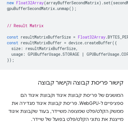
new
Float32Array
(
arrayBufferSecondMatrix
).
set
(
second
gpuBufferSecondMatrix
.
unmap
();
// Result Matrix
const
resultMatrixBufferSize
=
Float32Array
.
BYTES_PE
const
resultMatrixBuffer
=
device
.
createBuffer
({
size
:
resultMatrixBufferSize
,
usage
:
GPUBufferUsage
.
STORAGE
|
GPUBufferUsage
.
CO
});
קישור פריסת קבוצה וקישור קבוצה
המושגים של פריסת קבוצת איגוד וקבוצת איגוד הם
ספציפיים ל-WebGPU. פריסת קבוצת איגוד מגדירה את
ממשק הקלט/פלט שמצופה משיידר, בעוד שקבוצת איגוד
מייצגת את נתוני הקלט/פלט בפועל של שיידר.