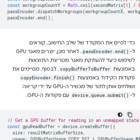
const
workgroupCountY
=
Math
.
ceil
(
secondMatrix
[
1
]
/
passEncoder
.
dispatchWorkgroups
(
workgroupCountX
,
work
passEncoder
.
end
();
כדי לסיים את המקודד של שלב החישוב, קוראים
ל-
passEncoder.end()
. לאחר מכן, יוצרים מאגר GPU
לשימוש כיעד להעתקת מאגר מטריצת התוצאות
באמצעות
copyBufferToBuffer
. לבסוף, מסיימים את
פקודות הקידוד באמצעות
copyEncoder.finish()
ושולחים אותן לתור של מכשיר ה-GPU על ידי קריאה
ל-
device.queue.submit()
עם פקודות ה-GPU.
// Get a GPU buffer for reading in an unmapped state
const
gpuReadBuffer
=
device
.
createBuffer
({
size
:
resultMatrixBufferSize
,
usage
:
GPUBufferUsage
.
COPY_DST
|
GPUBufferUsage
.
M