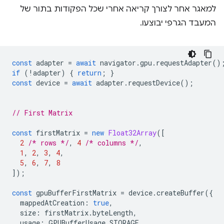
למאגר אחר לצורך קריאה אחרי שכל הפקודות בתור של
המעבד הגרפי יבוצעו.
const
adapter
=
await
navigator
.
gpu
.
requestAdapter
()
if
(
!
adapter
)
{
return
;
}
const
device
=
await
adapter
.
requestDevice
();
// First Matrix
const
firstMatrix
=
new
Float32Array
([
2
/* rows */
,
4
/* columns */
,
1
,
2
,
3
,
4
,
5
,
6
,
7
,
8
]);
const
gpuBufferFirstMatrix
=
device
.
createBuffer
({
mappedAtCreation
:
true
,
size
:
firstMatrix
.
byteLength
,
usage
:
GPUBufferUsage
.
STORAGE
,