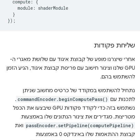
compute
:
{
module
:
shaderModule
}
});
שליחת פקודות
אחרי שיצרנו מופע של קבוצת איגוד עם שלושת מאגרי ה-
GPU שלנו וצינור חישוב עם פריסת קבוצת איגוד, הגיע הזמן
להשתמש בהם.
נתחיל להשתמש במקודד של כרטיס מחשוב שניתן
לתכנות עם
commandEncoder.beginComputePass()
.
נשתמש בזה כדי לקודד פקודות GPU שיבצעו את הכפל
מטריצות. מגדירים את צינור הנתונים שלו באמצעות
passEncoder.setPipeline(computePipeline)
ואת
קבוצת ההתאמות שלו באינדקס 0 באמצעות