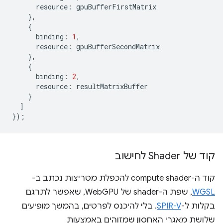
resource
:
gpuBufferFirstMatrix
},
{
binding
:
1
,
resource
:
gpuBufferSecondMatrix
},
{
binding
:
2
,
resource
:
resultMatrixBuffer
}
]
});
קוד של Shader לחישוב
קוד ה-compute shader להכפלת מטריצות נכתב ב-
WGSL
, שפת ה-shader של WebGPU, שאפשר לתרגם
בקלות ל-
SPIR-V
. בלי להיכנס לפרטים, בהמשך מופיעים
שלושת מאגרי האחסון שמזוהים באמצעות