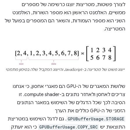
לצורך פשטות, מטריצות יוצגו כרשימה של מספרים
ממשיים. האלמנט הראשון הוא מספר השורות, האלמנט
השני הוא מספר העמודות, והשאר הם המספרים בפועל של
המטריצה.
ייצוג פשוט של מטריצה ב-JavaScript והייצוג המקביל שלה בסימון מתמטי
שלושת המאגרים של ה-GPU הם מאגרי אחסון, כי אנחנו
צריכים לאחסן ולאחזר נתונים ב-compute shader. זו
הסיבה לכך שכל הדגלים של השימוש במאגר הנתונים
הזמני של ה-GPU כוללים את הערך
GPUBufferUsage.STORAGE
. גם לדגל השימוש במטריצת
התוצאות יש
GPUBufferUsage.COPY_SRC
כי הוא יועתק