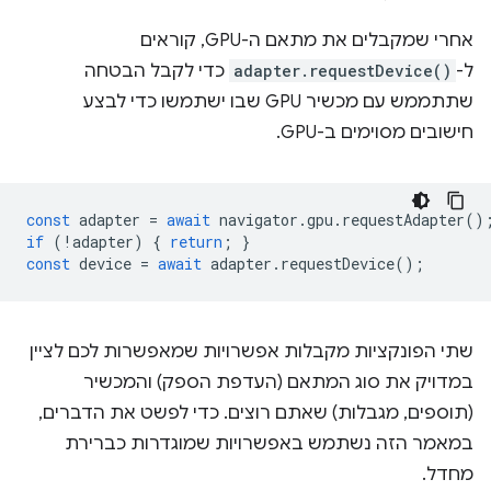
אחרי שמקבלים את מתאם ה-GPU, קוראים
ל-
adapter.requestDevice()
כדי לקבל הבטחה
שתתממש עם מכשיר GPU שבו ישתמשו כדי לבצע
חישובים מסוימים ב-GPU.
const
adapter
=
await
navigator
.
gpu
.
requestAdapter
()
if
(
!
adapter
)
{
return
;
}
const
device
=
await
adapter
.
requestDevice
();
שתי הפונקציות מקבלות אפשרויות שמאפשרות לכם לציין
במדויק את סוג המתאם (העדפת הספק) והמכשיר
(תוספים, מגבלות) שאתם רוצים. כדי לפשט את הדברים,
במאמר הזה נשתמש באפשרויות שמוגדרות כברירת
מחדל.