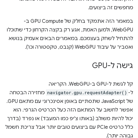
מחפשים זה ביצועים.
במאמר הזה אתמקד בחלק של GPU Compute ב-
WebGPU, ולמען האמת, אגע רק בקצה הקרחון כדי שתוכלו
להתחיל לשחק בעצמכם. במאמרים הבאים אעמיק בנושא
ואסביר על עיבוד WebGPU (קנבס, טקסטורה וכו').
גישה ל-GPU
קל לגשת ל-GPU ב-WebGPU. הקריאה
ל-
navigator.gpu.requestAdapter()
מחזירה הבטחה
של JavaScript שתסתיים באופן אסינכרוני עם מתאם GPU.
אפשר לחשוב על המתאם הזה כעל הכרטיס הגרפי. הוא
יכול להיות משולב (באותו צ'יפ כמו המעבד) או נפרד (בדרך
כלל כרטיס PCIe עם ביצועים טובים יותר אבל צריכת חשמל
גבוהה יותר).