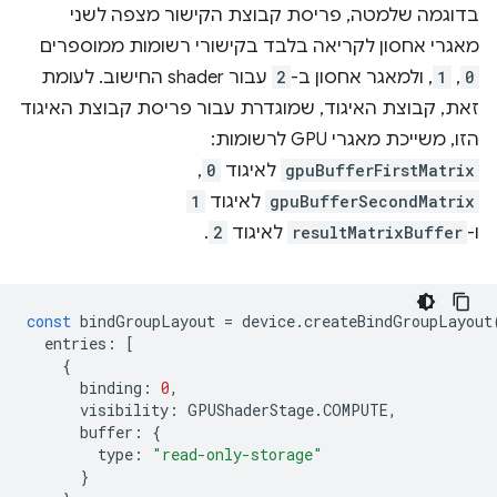
בדוגמה שלמטה, פריסת קבוצת הקישור מצפה לשני
מאגרי אחסון לקריאה בלבד בקישורי רשומות ממוספרים
0
,
1
, ולמאגר אחסון ב-
2
עבור shader החישוב. לעומת
זאת, קבוצת האיגוד, שמוגדרת עבור פריסת קבוצת האיגוד
הזו, משייכת מאגרי GPU לרשומות:
gpuBufferFirstMatrix
לאיגוד
0
,
gpuBufferSecondMatrix
לאיגוד
1
ו-
resultMatrixBuffer
לאיגוד
2
.
const
bindGroupLayout
=
device
.
createBindGroupLayout
entries
:
[
{
binding
:
0
,
visibility
:
GPUShaderStage
.
COMPUTE
,
buffer
:
{
type
:
"read-only-storage"
}