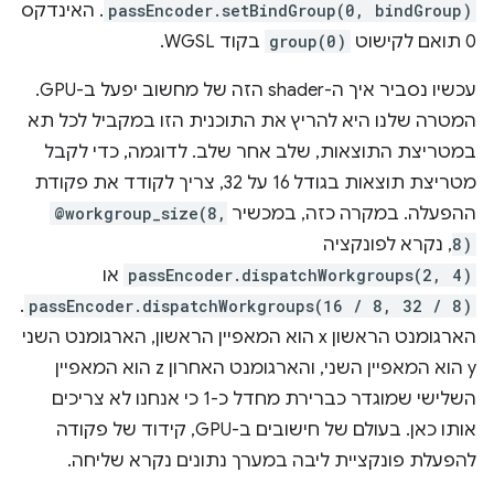
passEncoder.setBindGroup(0, bindGroup)
. האינדקס
0 תואם לקישוט
group(0)
בקוד WGSL.
עכשיו נסביר איך ה-shader הזה של מחשוב יפעל ב-GPU.
המטרה שלנו היא להריץ את התוכנית הזו במקביל לכל תא
במטריצת התוצאות, שלב אחר שלב. לדוגמה, כדי לקבל
מטריצת תוצאות בגודל 16 על 32, צריך לקודד את פקודת
ההפעלה. במקרה כזה, במכשיר
@workgroup_size(8,
8)
, נקרא לפונקציה
passEncoder.dispatchWorkgroups(2, 4)
או
.
passEncoder.dispatchWorkgroups(16 / 8, 32 / 8)
הארגומנט הראשון x הוא המאפיין הראשון, הארגומנט השני
y הוא המאפיין השני, והארגומנט האחרון z הוא המאפיין
השלישי שמוגדר כברירת מחדל כ-1 כי אנחנו לא צריכים
אותו כאן. בעולם של חישובים ב-GPU, קידוד של פקודה
להפעלת פונקציית ליבה במערך נתונים נקרא שליחה.