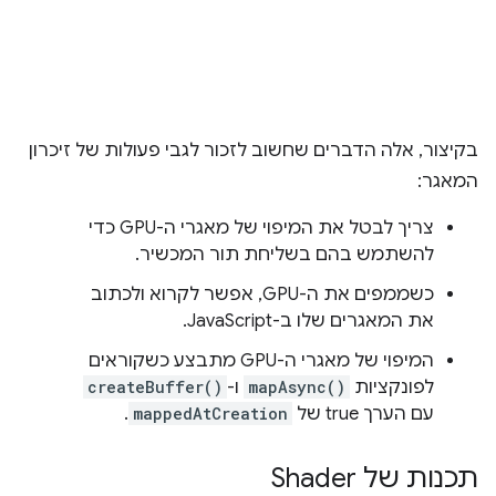
בקיצור, אלה הדברים שחשוב לזכור לגבי פעולות של זיכרון
המאגר:
צריך לבטל את המיפוי של מאגרי ה-GPU כדי
להשתמש בהם בשליחת תור המכשיר.
כשממפים את ה-GPU, אפשר לקרוא ולכתוב
את המאגרים שלו ב-JavaScript.
המיפוי של מאגרי ה-GPU מתבצע כשקוראים
לפונקציות
mapAsync()
ו-
createBuffer()
עם הערך true של
mappedAtCreation
.
תכנות של Shader