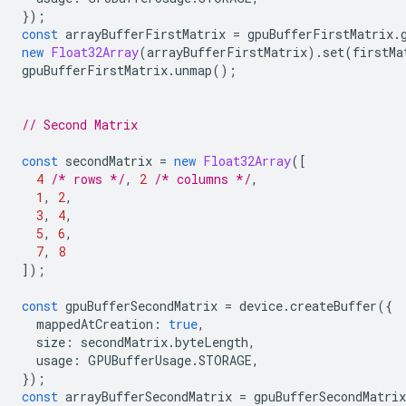
});
const
arrayBufferFirstMatrix
=
gpuBufferFirstMatrix
.
new
Float32Array
(
arrayBufferFirstMatrix
).
set
(
firstMa
gpuBufferFirstMatrix
.
unmap
();
// Second Matrix
const
secondMatrix
=
new
Float32Array
([
4
/* rows */
,
2
/* columns */
,
1
,
2
,
3
,
4
,
5
,
6
,
7
,
8
]);
const
gpuBufferSecondMatrix
=
device
.
createBuffer
({
mappedAtCreation
:
true
,
size
:
secondMatrix
.
byteLength
,
usage
:
GPUBufferUsage
.
STORAGE
,
});
const
arrayBufferSecondMatrix
=
gpuBufferSecondMatrix