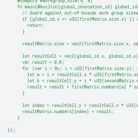
    @compute @workgroup_size(8, 8)
    fn main(@builtin(global_invocation_id) global_id
      // Guard against out-of-bounds work group size
      if (global_id.x >= u32(firstMatrix.size.x) || 
        return;
      }
      resultMatrix.size = vec2(firstMatrix.size.x, s
      let resultCell = vec2(global_id.x, global_id.y
      var result = 0.0;
      for (var i = 0u; i < u32(firstMatrix.size.y); 
        let a = i + resultCell.x * u32(firstMatrix.s
        let b = resultCell.y + i * u32(secondMatrix.
        result = result + firstMatrix.numbers[a] * s
      }
      let index = resultCell.y + resultCell.x * u32(
      resultMatrix.numbers[index] = result;
    }
  `
});