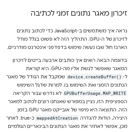
זיכרון מאגר נתונים זמני לכתיבה
נראה איך משתמשים ב-JavaScript כדי לכתוב נתונים
לזיכרון של ה-GPU. התהליך הזה לא פשוט בגלל מודל
הארגז חול שבו נעשה שימוש בדפדפני אינטרנט מודרניים.
בדוגמה הבאה רואים איך כותבים ארבעה בייטים לזיכרון
המאגר שאפשר לגשת אליו מה-GPU. היא קוראת
ל-
device.createBuffer()
שמקבל את הגודל של מאגר
הנתונים הזמני ואת השימוש בו. למרות שדגל השימוש
GPUBufferUsage.MAP_WRITE
לא נדרש עבור הקריאה
הספציפית הזו, נציין במפורש שאנחנו רוצים לכתוב למאגר
הזה. התוצאה היא מיפוי של אובייקט מאגר GPU בזמן
היצירה, הודות להגדרה
mappedAtCreation
כ-true. לאחר
מכן, אפשר לאחזר את מאגר הנתונים הבינאריים הגולמיים