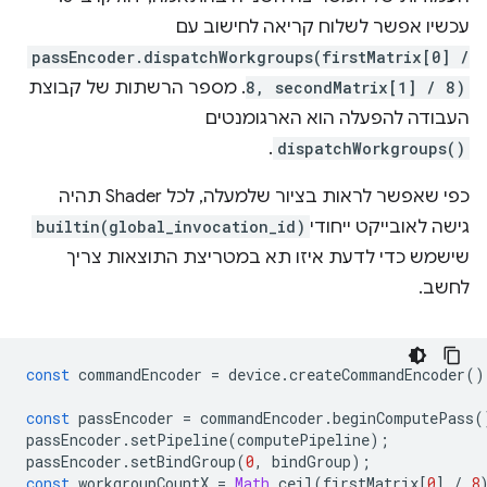
עכשיו אפשר לשלוח קריאה לחישוב עם
passEncoder.dispatchWorkgroups(firstMatrix[0] /
8, secondMatrix[1] / 8)
. מספר הרשתות של קבוצת
העבודה להפעלה הוא הארגומנטים
.
dispatchWorkgroups()
כפי שאפשר לראות בציור שלמעלה, לכל Shader תהיה
גישה לאובייקט ייחודי
builtin(global_invocation_id)
שישמש כדי לדעת איזו תא במטריצת התוצאות צריך
לחשב.
const
commandEncoder
=
device
.
createCommandEncoder
()
const
passEncoder
=
commandEncoder
.
beginComputePass
(
passEncoder
.
setPipeline
(
computePipeline
);
passEncoder
.
setBindGroup
(
0
,
bindGroup
);
const
workgroupCountX
=
Math
.
ceil
(
firstMatrix
[
0
]
/
8