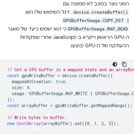
השני נוצר במצב לא ממופה עם
device.createBuffer()
. דגל השימוש שלו הוא
GPUBufferUsage.COPY_DST |
GPUBufferUsage.MAP_READ
כי הוא ישמש כיעד של מאגר
ה-GPU הראשון וייקרא ב-JavaScript אחרי שפקודות
ההעתקה של ה-GPU יבוצעו.
// Get a GPU buffer in a mapped state and an arrayBu
const
gpuWriteBuffer
=
device
.
createBuffer
({
mappedAtCreation
:
true
,
size
:
4
,
usage
:
GPUBufferUsage
.
MAP_WRITE
|
GPUBufferUsage
.
});
const
arrayBuffer
=
gpuWriteBuffer
.
getMappedRange
();
// Write bytes to buffer.
new
Uint8Array
(
arrayBuffer
).
set
([
0
,
1
,
2
,
3
]);