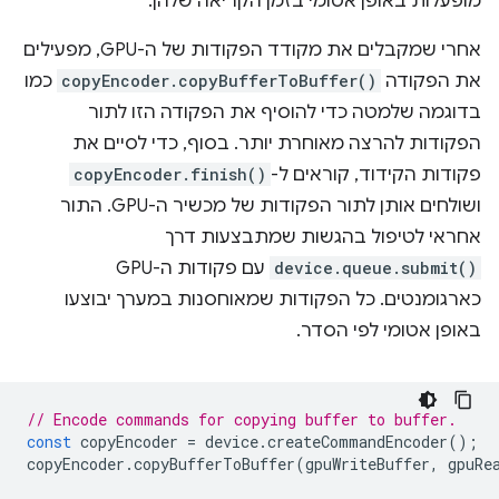
מופעלות באופן אטומי בזמן הקריאה שלהן.
אחרי שמקבלים את מקודד הפקודות של ה-GPU, מפעילים
את הפקודה
copyEncoder.copyBufferToBuffer()
כמו
בדוגמה שלמטה כדי להוסיף את הפקודה הזו לתור
הפקודות להרצה מאוחרת יותר. בסוף, כדי לסיים את
פקודות הקידוד, קוראים ל-
copyEncoder.finish()
ושולחים אותן לתור הפקודות של מכשיר ה-GPU. התור
אחראי לטיפול בהגשות שמתבצעות דרך
device.queue.submit()
עם פקודות ה-GPU
כארגומנטים. כל הפקודות שמאוחסנות במערך יבוצעו
באופן אטומי לפי הסדר.
// Encode commands for copying buffer to buffer.
const
copyEncoder
=
device
.
createCommandEncoder
();
copyEncoder
.
copyBufferToBuffer
(
gpuWriteBuffer
,
gpuRe