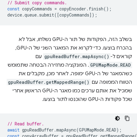
// Submit copy commands.
const
copyCommands
=
copyEncoder
.
finish
();
device
.
queue
.
submit
([
copyCommands
]);
בשלב הזה, הפקודות של תור ה-GPU נשלחו, אבל לא
בהכרח בוצעו. כדי לקרוא את המאגר השני של ה-GPU,
קוראים ל-
gpuReadBuffer.mapAsync()
עם
GPUMapMode.READ
. הפונקציה מחזירה הבטחה שתמומש
כשהמאגר של ה-GPU ימופה. לאחר מכן, מקבלים את
הטווח הממופה עם
gpuReadBuffer.getMappedRange()
שמכיל את אותם ערכים כמו מאגר ה-GPU הראשון אחרי
שכל פקודות ה-GPU שהוכנסו לתור בוצעו.
// Read buffer.
await
gpuReadBuffer
.
mapAsync
(
GPUMapMode
.
READ
);
const
copyArrayBuffer
=
gpuReadBuffer
.
getMappedRange