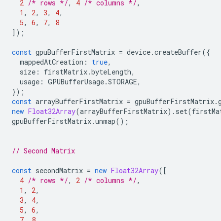
2
/* rows */
,
4
/* columns */
,
1
,
2
,
3
,
4
,
5
,
6
,
7
,
8
]);
const
gpuBufferFirstMatrix
=
device
.
createBuffer
({
mappedAtCreation
:
true
,
size
:
firstMatrix
.
byteLength
,
usage
:
GPUBufferUsage
.
STORAGE
,
});
const
arrayBufferFirstMatrix
=
gpuBufferFirstMatrix
.
new
Float32Array
(
arrayBufferFirstMatrix
).
set
(
firstMa
gpuBufferFirstMatrix
.
unmap
();
// Second Matrix
const
secondMatrix
=
new
Float32Array
([
4
/* rows */
,
2
/* columns */
,
1
,
2
,
3
,
4
,
5
,
6
,
7
,
8