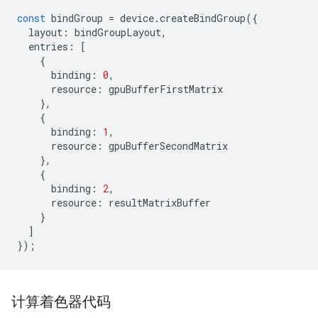
const
bindGroup
=
device
.
createBindGroup
({
layout
:
bindGroupLayout
,
entries
:
[
{
binding
:
0
,
resource
:
gpuBufferFirstMatrix
},
{
binding
:
1
,
resource
:
gpuBufferSecondMatrix
},
{
binding
:
2
,
resource
:
resultMatrixBuffer
}
]
});
计算着色器代码