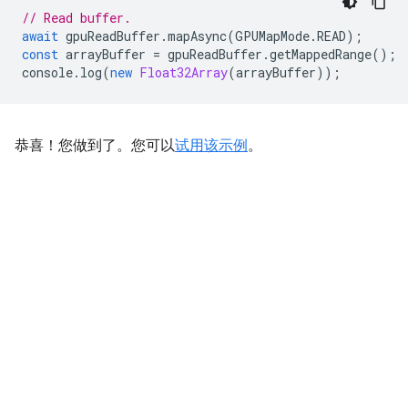
// Read buffer.
await
gpuReadBuffer
.
mapAsync
(
GPUMapMode
.
READ
);
const
arrayBuffer
=
gpuReadBuffer
.
getMappedRange
();
console
.
log
(
new
Float32Array
(
arrayBuffer
));
恭喜！您做到了。您可以
试用该示例
。