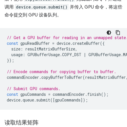
调用
device.queue.submit()
并传入 GPU 命令，将这些
命令提交到 GPU 设备队列。
// Get a GPU buffer for reading in an unmapped state
const
gpuReadBuffer
=
device
.
createBuffer
({
size
:
resultMatrixBufferSize
,
usage
:
GPUBufferUsage
.
COPY_DST
|
GPUBufferUsage
.
M
});
// Encode commands for copying buffer to buffer.
commandEncoder
.
copyBufferToBuffer
(
resultMatrixBuffer
// Submit GPU commands.
const
gpuCommands
=
commandEncoder
.
finish
();
device
.
queue
.
submit
([
gpuCommands
]);
读取结果矩阵