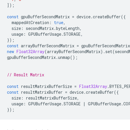
]);
const
gpuBufferSecondMatrix
=
device
.
createBuffer
({
mappedAtCreation
:
true
,
size
:
secondMatrix
.
byteLength
,
usage
:
GPUBufferUsage
.
STORAGE
,
});
const
arrayBufferSecondMatrix
=
gpuBufferSecondMatrix
new
Float32Array
(
arrayBufferSecondMatrix
).
set
(
second
gpuBufferSecondMatrix
.
unmap
();
// Result Matrix
const
resultMatrixBufferSize
=
Float32Array
.
BYTES_PE
const
resultMatrixBuffer
=
device
.
createBuffer
({
size
:
resultMatrixBufferSize
,
usage
:
GPUBufferUsage
.
STORAGE
|
GPUBufferUsage
.
CO
});