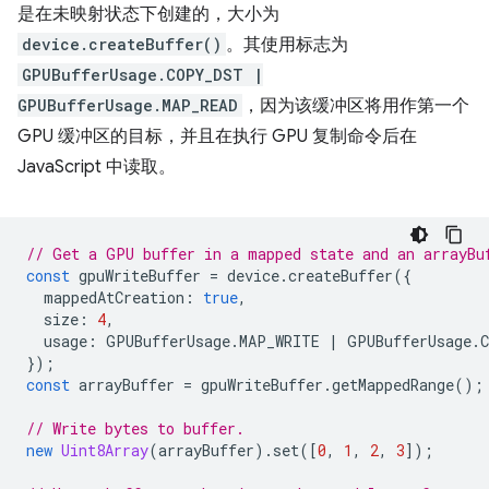
是在未映射状态下创建的，大小为
device.createBuffer()
。其使用标志为
GPUBufferUsage.COPY_DST |
GPUBufferUsage.MAP_READ
，因为该缓冲区将用作第一个
GPU 缓冲区的目标，并且在执行 GPU 复制命令后在
JavaScript 中读取。
// Get a GPU buffer in a mapped state and an arrayBu
const
gpuWriteBuffer
=
device
.
createBuffer
({
mappedAtCreation
:
true
,
size
:
4
,
usage
:
GPUBufferUsage
.
MAP_WRITE
|
GPUBufferUsage
.
});
const
arrayBuffer
=
gpuWriteBuffer
.
getMappedRange
();
// Write bytes to buffer.
new
Uint8Array
(
arrayBuffer
).
set
([
0
,
1
,
2
,
3
]);