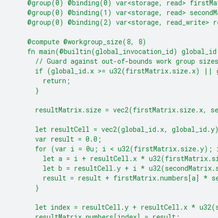
    @group(0) @binding(0) var<storage, read> firstMa
    @group(0) @binding(1) var<storage, read> secondM
    @group(0) @binding(2) var<storage, read_write> r
    @compute @workgroup_size(8, 8)
    fn main(@builtin(global_invocation_id) global_id
      // Guard against out-of-bounds work group size
      if (global_id.x >= u32(firstMatrix.size.x) || 
        return;
      }
      resultMatrix.size = vec2(firstMatrix.size.x, s
      let resultCell = vec2(global_id.x, global_id.y
      var result = 0.0;
      for (var i = 0u; i < u32(firstMatrix.size.y); 
        let a = i + resultCell.x * u32(firstMatrix.s
        let b = resultCell.y + i * u32(secondMatrix.
        result = result + firstMatrix.numbers[a] * s
      }
      let index = resultCell.y + resultCell.x * u32(
      resultMatrix.numbers[index] = result;