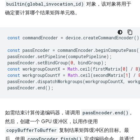
builtin(global_invocation_id)
对象，该对象将用于
确定要计算哪个结果矩阵单元格。
const
commandEncoder
=
device
.
createCommandEncoder
()
const
passEncoder
=
commandEncoder
.
beginComputePass
(
passEncoder
.
setPipeline
(
computePipeline
);
passEncoder
.
setBindGroup
(
0
,
bindGroup
);
const
workgroupCountX
=
Math
.
ceil
(
firstMatrix
[
0
]
/
8
const
workgroupCountY
=
Math
.
ceil
(
secondMatrix
[
1
]
/
passEncoder
.
dispatchWorkgroups
(
workgroupCountX
,
work
passEncoder
.
end
();
如需结束计算传递编码器，请调用
passEncoder.end()
。
然后，创建一个 GPU 缓冲区，以用作使用
copyBufferToBuffer
复制结果矩阵缓冲区的目标。最
后，使用
copyEncoder.finish()
完成编码命令，并通过