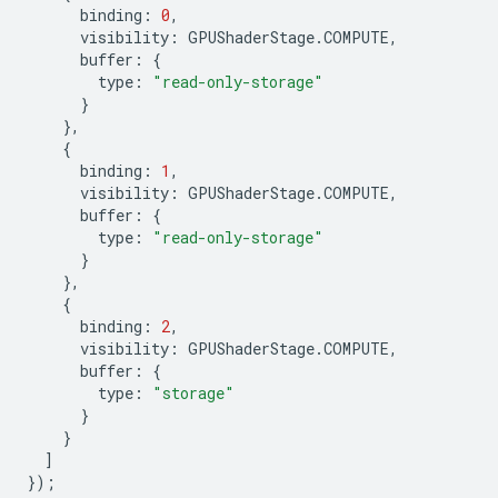
binding
:
0
,
visibility
:
GPUShaderStage
.
COMPUTE
,
buffer
:
{
type
:
"read-only-storage"
}
},
{
binding
:
1
,
visibility
:
GPUShaderStage
.
COMPUTE
,
buffer
:
{
type
:
"read-only-storage"
}
},
{
binding
:
2
,
visibility
:
GPUShaderStage
.
COMPUTE
,
buffer
:
{
type
:
"storage"
}
}
]
});