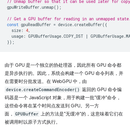
// Unmap buffer so that it can be used later for cop
gpuWriteBuffer
.
unmap
();
// Get a GPU buffer for reading in an unmapped state
const
gpuReadBuffer
=
device
.
createBuffer
({
size
:
4
,
usage
:
GPUBufferUsage
.
COPY_DST
|
GPUBufferUsage
.
M
});
由于 GPU 是一个独立的协处理器，因此所有 GPU 命令都
是异步执行的。因此，系统会构建一个 GPU 命令列表，并
在需要时分批发送。在 WebGPU 中，由
device.createCommandEncoder()
返回的 GPU 命令编
码器是一个 JavaScript 对象，用于构建一批“缓冲”命令，
这些命令将在某个时间点发送到 GPU。另一方
面，
GPUBuffer
上的方法是“无缓冲”的，这意味着它们在
被调用时以原子方式执行。