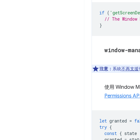
if
(
'getScreenD
// The Window 
}
window-man
注意：
系統
不再支援
使用 Window
Permissions AP
let
granted
=
fa
try
{
const
{
state
granted
=
stat