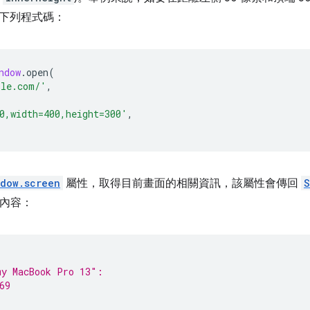
下列程式碼：
ndow
.
open
(
ple.com/'
,
0,width=400,height=300'
,
ndow.screen
屬性，取得目前畫面的相關資訊，該屬性會傳回
S
輸出內容：
my MacBook Pro 13″:
69