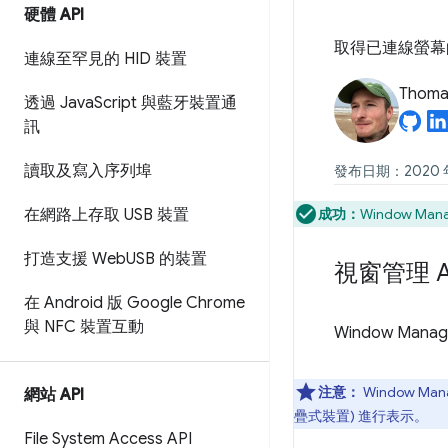
硬體 API
取得已連線螢幕
連線至罕見的 HID 裝置
Thomas
透過 Java
Script 與藍牙裝置通
訊
讀取及寫入序列埠
發布日期：2020 年 
在網路上存取 USB 裝置
成功：
Window Mana
打造支援 Web
USB 的裝置
視窗管理 A
在 Android 版 Google Chrome
與 NFC 裝置互動
Window M
注意：
Window Man
網站 API
疊式裝置) 進行表示。
File System Access API