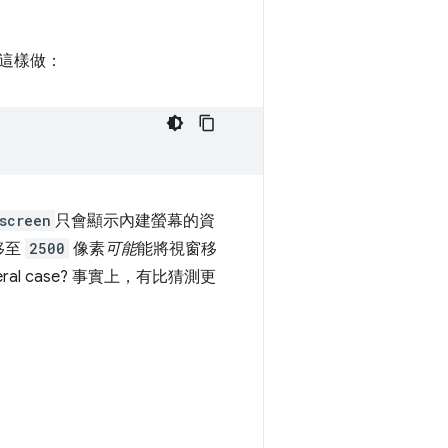
這樣做：
screen
只會顯示內建螢幕的資
移至
2500
像素
可能
能將視窗移
eneral case? 事實上，有比猜測更