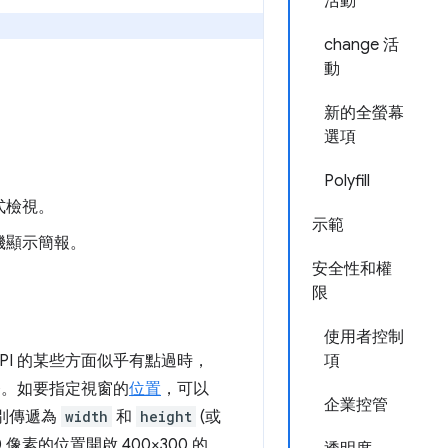
活動
change 活
動
新的全螢幕
選項
Polyfill
式檢視。
示範
機顯示簡報。
安全性和權
限
使用者控制
PI 的某些方面似乎有點過時，
項
。如要指定視窗的
位置
，可以
企業控管
別傳遞為
width
和
height
(或
像素的位置開啟 400×300 的