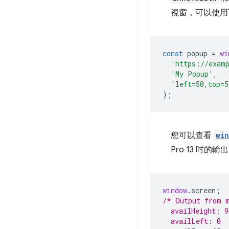
視窗，可以使用
const
popup
=
wi
'https://exam
'My Popup'
,
'left=50,top=5
);
您可以查看
wi
Pro 13 吋的
window
.
screen
;
/* Output from 
  availHeight: 9
  availLeft: 0