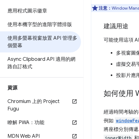
注意：
Window Mana
應用程式圖示徽章
使用本機字型的進階字體排版
建議用途
使用多螢幕視窗放置 API 管理多
可能使用這項 A
個螢幕
多視窗圖像
Async Clipboard API 適用的網
虛擬交易
路自訂格式
投影片應
資源
如何使用 Wi
Chromium 上的 Project
Fugu
經過時間考驗
例如
windowFe
瞭解 PWA：功能
將座標分別傳
MDN Web API
innerWidth