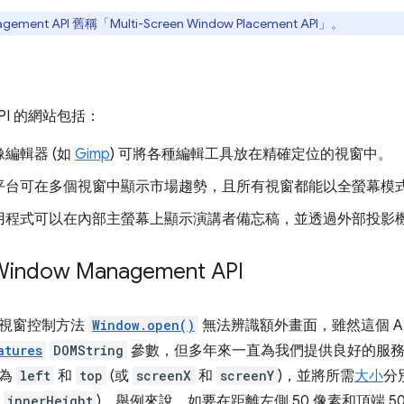
gement API 舊稱「Multi-Screen Window Placement API」。
PI 的網站包括：
編輯器 (如
Gimp
) 可將各種編輯工具放在精確定位的視窗中。
平台可在多個視窗中顯示市場趨勢，且所有視窗都能以全螢幕模
用程式可以在內部主螢幕上顯示演講者備忘稿，並透過外部投影
ndow Management API
的視窗控制方法
Window.open()
無法辨識額外畫面，雖然這個 A
atures
DOMString
參數，但多年來一直為我們提供良好的服務
遞為
left
和
top
(或
screenX
和
screenY
)，並將所需
大小
分
和
innerHeight
)。舉例來說，如要在距離左側 50 像素和頂端 50 