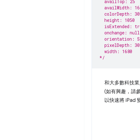
  availTop: 25
  availWidth: 16
  colorDepth: 30
  height: 1050
  isExtended: tr
  onchange: null
  orientation: S
  pixelDepth: 30
  width: 1680
*/
和大多數科技業
(如有興趣，請
以快速將 iPa