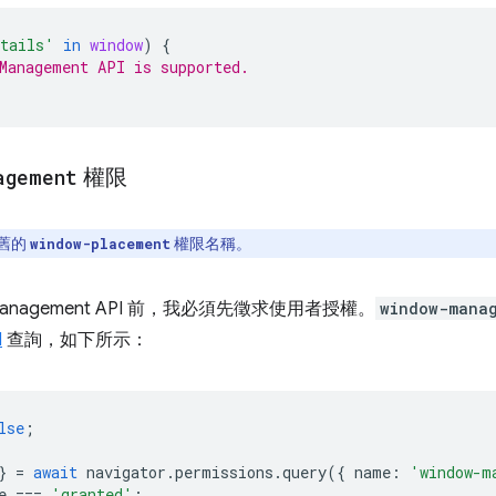
etails'
in
window
)
{
Management API is supported.
agement
權限
舊的
權限名稱。
window-placement
 Management API 前，我必須先徵求使用者授權。
window-mana
I
查詢，如下所示：
lse
;
}
=
await
navigator
.
permissions
.
query
({
name
:
'window-m
e
===
'granted'
;