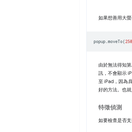
如果想善用大螢
popup
.
moveTo
(
25
由於無法得知第
訊，不會顯示 i
至 iPad，因為
好的方法。也就是 W
特徵偵測
如要檢查是否支援 