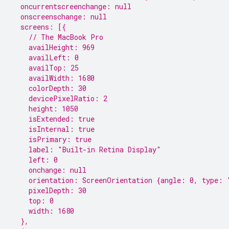
  oncurrentscreenchange: null
  onscreenschange: null
  screens: [{
    // The MacBook Pro
    availHeight: 969
    availLeft: 0
    availTop: 25
    availWidth: 1680
    colorDepth: 30
    devicePixelRatio: 2
    height: 1050
    isExtended: true
    isInternal: true
    isPrimary: true
    label: "Built-in Retina Display"
    left: 0
    onchange: null
    orientation: ScreenOrientation {angle: 0, type: 
    pixelDepth: 30
    top: 0
    width: 1680
  },