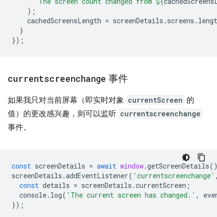
`The screen count changed from 
${
cachedScreens
);
cachedScreensLength
=
screenDetails
.
screens
.
leng
}
});
currentscreenchange
事件
如果我只对当前屏幕（即实时对象
currentScreen
的
值）的更改感兴趣，则可以监听
currentscreenchange
事件。
const
screenDetails
=
await
window
.
getScreenDetails
(
screenDetails
.
addEventListener
(
'currentscreenchange'
const
details
=
screenDetails
.
currentScreen
;
console
.
log
(
'The current screen has changed.'
,
eve
});