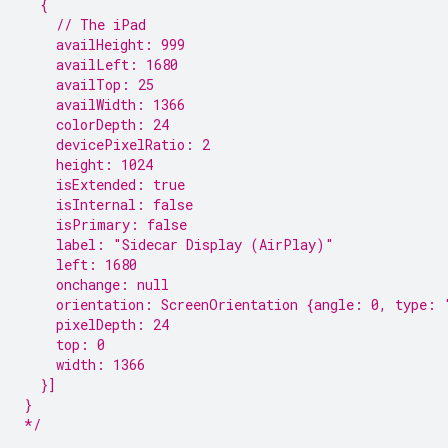
  {
    // The iPad
    availHeight: 999
    availLeft: 1680
    availTop: 25
    availWidth: 1366
    colorDepth: 24
    devicePixelRatio: 2
    height: 1024
    isExtended: true
    isInternal: false
    isPrimary: false
    label: "Sidecar Display (AirPlay)"
    left: 1680
    onchange: null
    orientation: ScreenOrientation {angle: 0, type: 
    pixelDepth: 24
    top: 0
    width: 1366
  }]
}
*/