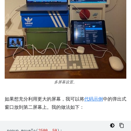
多屏幕设置。
如果想充分利用更大的屏幕，我可以将
代码示例
中的弹出式
窗口放到第二屏幕上。我的做法如下：
popup
.
moveTo
(
2500
,
50
);