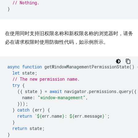
// Nothing.
}
在使用同时支持旧权限名称和新权限名称的浏览器时，请务
必在请求权限时使用防御性代码，如示例所示。
async
function
getWindowManagementPermissionState
()
let
state
;
// The new permission name.
try
{
({
state
}
=
await
navigator
.
permissions
.
query
({
name
:
"window-management"
,
}));
}
catch
(
err
)
{
return
`
${
err
.
name
}
: 
${
err
.
message
}
`
;
}
return
state
;
}