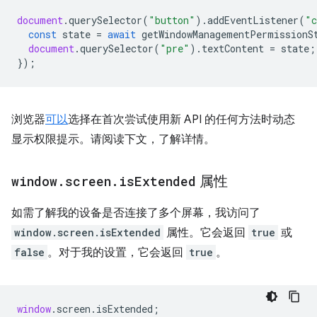
document
.
querySelector
(
"button"
).
addEventListener
(
"c
const
state
=
await
getWindowManagementPermissionS
document
.
querySelector
(
"pre"
).
textContent
=
state
;
});
浏览器
可以
选择在首次尝试使用新 API 的任何方法时动态
显示权限提示。请阅读下文，了解详情。
window
.
screen
.
is
Extended
属性
如需了解我的设备是否连接了多个屏幕，我访问了
window.screen.isExtended
属性。它会返回
true
或
false
。对于我的设置，它会返回
true
。
window
.
screen
.
isExtended
;