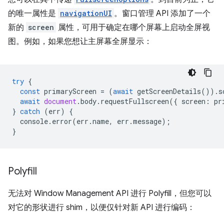
的唯一属性是
navigationUI
。窗口管理 API 添加了一个
新的
screen
属性，可用于确定在哪个屏幕上启动全屏视
图。例如，如果您想让主屏幕全屏显示：
try
{
const
primaryScreen
=
(
await
getScreenDetails
()).
s
await
document
.
body
.
requestFullscreen
({
screen
:
pr
}
catch
(
err
)
{
console
.
error
(
err
.
name
,
err
.
message
);
}
Polyfill
无法对 Window Management API 进行 Polyfill，但您可以
对它的形状进行 shim，以便仅针对新 API 进行编码：