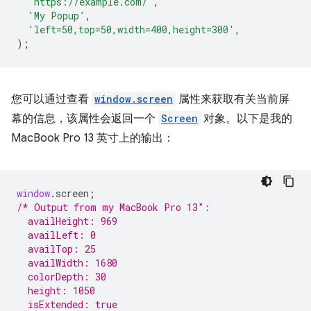
'https://example.com/'
,
'My Popup'
,
'left=50,top=50,width=400,height=300'
,
);
您可以通过查看
window.screen
属性来获取有关当前屏
幕的信息，该属性会返回一个
Screen
对象。以下是我的
MacBook Pro 13 英寸上的输出：
window
.
screen
;
/* Output from my MacBook Pro 13″:
  availHeight: 969
  availLeft: 0
  availTop: 25
  availWidth: 1680
  colorDepth: 30
  height: 1050
  isExtended: true