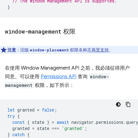
// The Window Management API is supported.
}
window-management
权限
注意
：旧版
权限名称
不再受支持
。
window-placement
在使用 Window Management API 之前，我必须征得用户
同意。可以使用
Permissions API
查询
window-
management
权限，如下所示：
let
granted
=
false
;
try
{
const
{
state
}
=
await
navigator
.
permissions
.
quer
granted
=
state
===
'granted'
;
}
catch
{