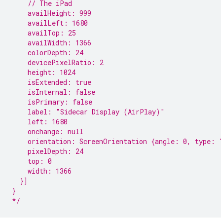
    // The iPad
    availHeight: 999
    availLeft: 1680
    availTop: 25
    availWidth: 1366
    colorDepth: 24
    devicePixelRatio: 2
    height: 1024
    isExtended: true
    isInternal: false
    isPrimary: false
    label: "Sidecar Display (AirPlay)"
    left: 1680
    onchange: null
    orientation: ScreenOrientation {angle: 0, type: 
    pixelDepth: 24
    top: 0
    width: 1366
  }]
}
*/