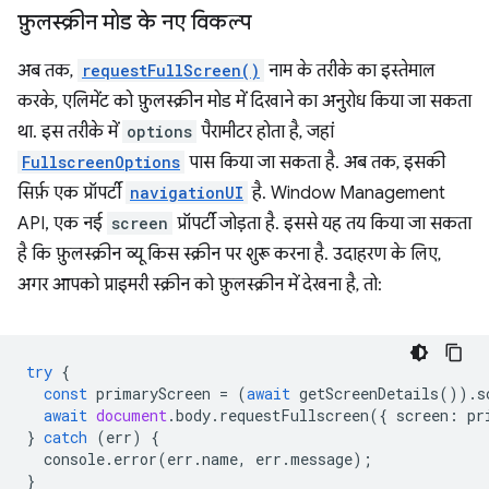
फ़ुलस्क्रीन मोड के नए विकल्प
अब तक,
requestFullScreen()
नाम के तरीके का इस्तेमाल
करके, एलिमेंट को फ़ुलस्क्रीन मोड में दिखाने का अनुरोध किया जा सकता
था. इस तरीके में
options
पैरामीटर होता है, जहां
FullscreenOptions
पास किया जा सकता है. अब तक, इसकी
सिर्फ़ एक प्रॉपर्टी
navigationUI
है. Window Management
API, एक नई
screen
प्रॉपर्टी जोड़ता है. इससे यह तय किया जा सकता
है कि फ़ुलस्क्रीन व्यू किस स्क्रीन पर शुरू करना है. उदाहरण के लिए,
अगर आपको प्राइमरी स्क्रीन को फ़ुलस्क्रीन में देखना है, तो:
try
{
const
primaryScreen
=
(
await
getScreenDetails
()).
s
await
document
.
body
.
requestFullscreen
({
screen
:
pr
}
catch
(
err
)
{
console
.
error
(
err
.
name
,
err
.
message
);
}