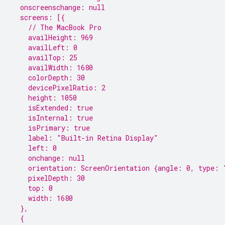
  onscreenschange: null
  screens: [{
    // The MacBook Pro
    availHeight: 969
    availLeft: 0
    availTop: 25
    availWidth: 1680
    colorDepth: 30
    devicePixelRatio: 2
    height: 1050
    isExtended: true
    isInternal: true
    isPrimary: true
    label: "Built-in Retina Display"
    left: 0
    onchange: null
    orientation: ScreenOrientation {angle: 0, type: 
    pixelDepth: 30
    top: 0
    width: 1680
  },
  {