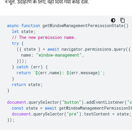
न भूलें. उदाहरण के लिए, यहां दिया गया कोड देखें.
async
function
getWindowManagementPermissionState
()
let
state
;
// The new permission name.
try
{
({
state
}
=
await
navigator
.
permissions
.
query
({
name
:
"window-management"
,
}));
}
catch
(
err
)
{
return
`
${
err
.
name
}
: 
${
err
.
message
}
`
;
}
return
state
;
}
document
.
querySelector
(
"button"
).
addEventListener
(
"c
const
state
=
await
getWindowManagementPermissionS
document
.
querySelector
(
"pre"
).
textContent
=
state
;
});