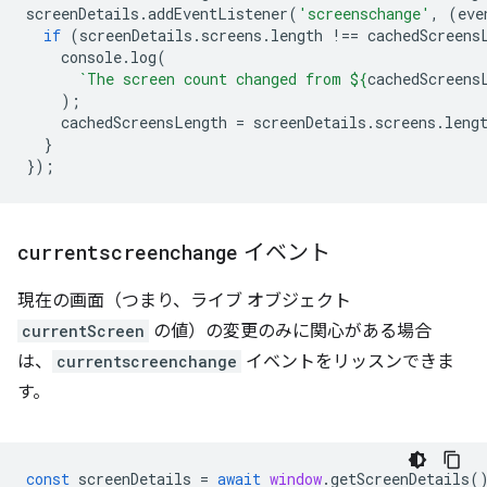
screenDetails
.
addEventListener
(
'screenschange'
,
(
eve
if
(
screenDetails
.
screens
.
length
!==
cachedScreens
console
.
log
(
`The screen count changed from 
${
cachedScreens
);
cachedScreensLength
=
screenDetails
.
screens
.
leng
}
});
currentscreenchange
イベント
現在の画面（つまり、ライブ オブジェクト
currentScreen
の値）の変更のみに関心がある場合
は、
currentscreenchange
イベントをリッスンできま
す。
const
screenDetails
=
await
window
.
getScreenDetails
(