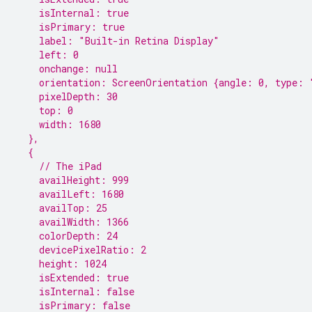
    isInternal: true
    isPrimary: true
    label: "Built-in Retina Display"
    left: 0
    onchange: null
    orientation: ScreenOrientation {angle: 0, type: 
    pixelDepth: 30
    top: 0
    width: 1680
  },
  {
    // The iPad
    availHeight: 999
    availLeft: 1680
    availTop: 25
    availWidth: 1366
    colorDepth: 24
    devicePixelRatio: 2
    height: 1024
    isExtended: true
    isInternal: false
    isPrimary: false