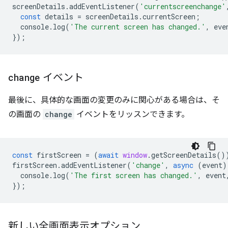
screenDetails
.
addEventListener
(
'currentscreenchange'
const
details
=
screenDetails
.
currentScreen
;
console
.
log
(
'The current screen has changed.'
,
eve
});
change
イベント
最後に、具体的な画面の変更のみに関心がある場合は、そ
の画面の
change
イベントをリッスンできます。
const
firstScreen
=
(
await
window
.
getScreenDetails
()
firstScreen
.
addEventListener
(
'change'
,
async
(
event
)
console
.
log
(
'The first screen has changed.'
,
event
});
新しい全画面表示オプション