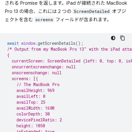
される Promise を返します。iPad が接続された MacBook
Pro 13 の場合、これには 2 つの
ScreenDetailed
オブジ
ェクトを含む
screens
フィールドが含まれます。
await
window
.
getScreenDetails
();
/* Output from my MacBook Pro 13″ with the iPad atta
{
  currentScreen: ScreenDetailed {left: 0, top: 0, is
  oncurrentscreenchange: null
  onscreenschange: null
  screens: [{
    // The MacBook Pro
    availHeight: 969
    availLeft: 0
    availTop: 25
    availWidth: 1680
    colorDepth: 30
    devicePixelRatio: 2
    height: 1050
    isExtended: true