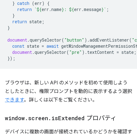
}
catch
(
err
)
{
return
`
${
err
.
name
}
: 
${
err
.
message
}
`
;
}
return
state
;
}
document
.
querySelector
(
"button"
).
addEventListener
(
"c
const
state
=
await
getWindowManagementPermissionS
document
.
querySelector
(
"pre"
).
textContent
=
state
;
});
ブラウザは、新しい API のメソッドを初めて使用しよう
としたときに、権限プロンプトを動的に表示するよう選択
できます
。詳しくは以下をご覧ください。
window
.
screen
.
is
Extended
プロパティ
デバイスに複数の画面が接続されているかどうかを確認す