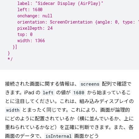
    label: "Sidecar Display (AirPlay)"
    left: 1680
    onchange: null
    orientation: ScreenOrientation {angle: 0, type: 
    pixelDepth: 24
    top: 0
    width: 1366
  }]
}
*/
接続された画面に関する情報は、
screens
配列で確認で
きます。iPad の
left
の値が
1680
から始まっているこ
とに注目してください。これは、組み込みディスプレイの
width
とまったく同じです。これにより、画面が論理的
にどのように配置されているか（横に並んでいるか、上に
重ねられているかなど）を正確に判断できます。また、各
画面のデータで、
isInternal
画面かどう