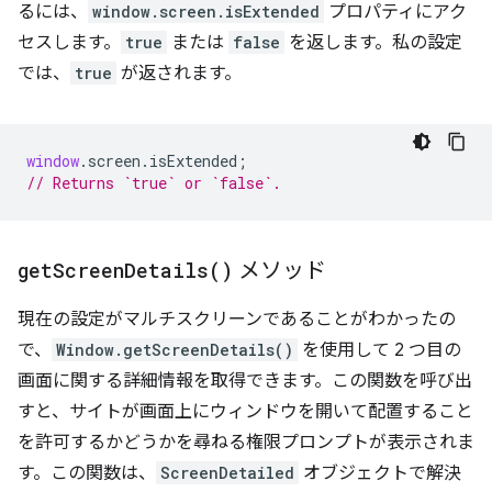
るには、
window.screen.isExtended
プロパティにアク
セスします。
true
または
false
を返します。私の設定
では、
true
が返されます。
window
.
screen
.
isExtended
;
// Returns `true` or `false`.
get
Screen
Details(
)
メソッド
現在の設定がマルチスクリーンであることがわかったの
で、
Window.getScreenDetails()
を使用して 2 つ目の
画面に関する詳細情報を取得できます。この関数を呼び出
すと、サイトが画面上にウィンドウを開いて配置すること
を許可するかどうかを尋ねる権限プロンプトが表示されま
す。この関数は、
ScreenDetailed
オブジェクトで解決