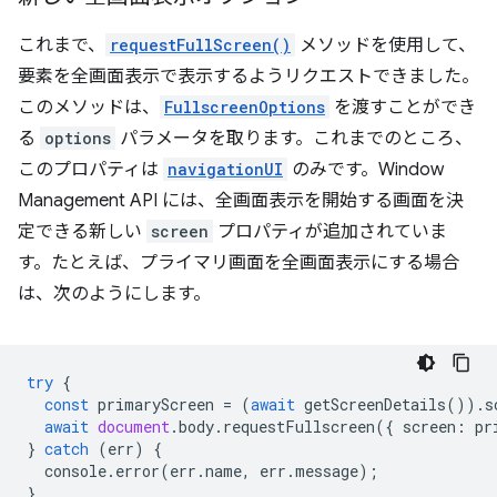
これまで、
requestFullScreen()
メソッドを使用して、
要素を全画面表示で表示するようリクエストできました。
このメソッドは、
FullscreenOptions
を渡すことができ
る
options
パラメータを取ります。これまでのところ、
このプロパティは
navigationUI
のみです。Window
Management API には、全画面表示を開始する画面を決
定できる新しい
screen
プロパティが追加されていま
す。たとえば、プライマリ画面を全画面表示にする場合
は、次のようにします。
try
{
const
primaryScreen
=
(
await
getScreenDetails
()).
s
await
document
.
body
.
requestFullscreen
({
screen
:
pr
}
catch
(
err
)
{
console
.
error
(
err
.
name
,
err
.
message
);
}