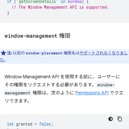
if
(
'getScreenDetails'
in
window
)
{
// The Window Management API is supported.
}
window-management
権限
注:
以前の
権限名は
サポートされなくなりまし
window-placement
た
。
Window Management API を使用する前に、ユーザーに
その権限をリクエストする必要があります。
window-
management
権限は、次のように
Permissions API
でクエ
リできます。
let
granted
=
false
;