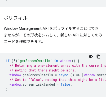
ポリフィル
Window Management API をポリフィルすることはでき
ませんが、その形状をシムして、新しい API に対してのみ
コードを作成できます。
if
(
!
(
'getScreenDetails'
in
window
))
{
// Returning a one-element array with the current 
// noting that there might be more.
window
.
getScreenDetails
=
async
()
=
>
[
window
.
scre
// Set to `false`, noting that this might be a lie
window
.
screen
.
isExtended
=
false
;
}