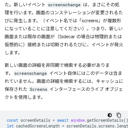
た。新しいイベント
screenschange
は、まさにその処
理を行います。画面のコンステレーションが変更されるた
びに発生します。（イベント名では「screens」が複数形
になっていることに注意してください）。つまり、新しい
画面または既存の画面が（Sidecar の場合は物理的または
仮想的に）接続または切断されるたびに、イベントが発火
します。
新しい画面の詳細を非同期で検索する必要がありま
す。
screenschange
イベント自体にはこのデータは含ま
れていません。画面の詳細を検索するには、キャッシュに
保存された
Screens
インターフェースのライブ オブジェ
クトを使用します。
const
screenDetails
=
await
window
.
getScreenDetails
(
let
cachedScreensLength
=
screenDetails
.
screens
.
leng