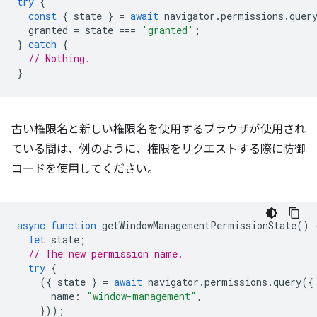
try
{
const
{
state
}
=
await
navigator
.
permissions
.
quer
granted
=
state
===
'granted'
;
}
catch
{
// Nothing.
}
古い権限名と新しい権限名を使用するブラウザが使用され
ている間は、例のように、権限をリクエストする際に防御
コードを使用してください。
async
function
getWindowManagementPermissionState
()
let
state
;
// The new permission name.
try
{
({
state
}
=
await
navigator
.
permissions
.
query
({
name
:
"window-management"
,
}));