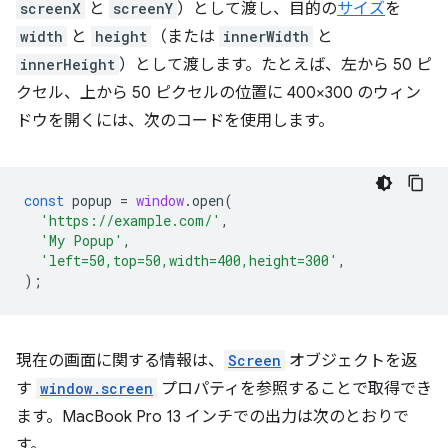
screenX
と
screenY
）として渡し、目的の
サイズ
を
width
と
height
（または
innerWidth
と
innerHeight
）として渡します。たとえば、左から 50 ピ
クセル、上から 50 ピクセルの位置に 400×300 のウィン
ドウを開くには、次のコードを使用します。
const
popup
=
window
.
open
(
'https://example.com/'
,
'My Popup'
,
'left=50,top=50,width=400,height=300'
,
);
現在の画面に関する情報は、
Screen
オブジェクトを返
す
window.screen
プロパティを参照することで取得でき
ます。MacBook Pro 13 インチでの出力は次のとおりで
す。