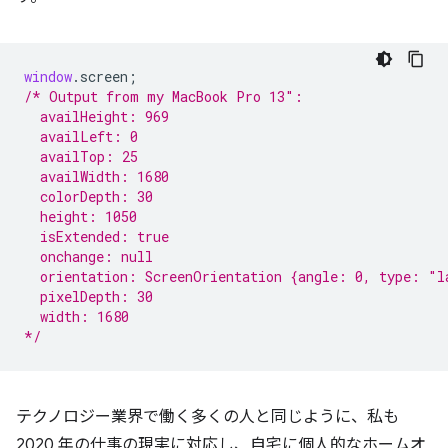
window
.
screen
;
/* Output from my MacBook Pro 13″:
  availHeight: 969
  availLeft: 0
  availTop: 25
  availWidth: 1680
  colorDepth: 30
  height: 1050
  isExtended: true
  onchange: null
  orientation: ScreenOrientation {angle: 0, type: "l
  pixelDepth: 30
  width: 1680
*/
テクノロジー業界で働く多くの人と同じように、私も
2020 年の仕事の現実に対応し、自宅に個人的なホームオ