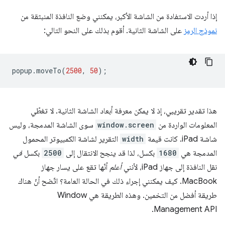
إذا أردت الاستفادة من الشاشة الأكبر، يمكنني وضع النافذة المنبثقة من
نموذج الرمز
على الشاشة الثانية. أقوم بذلك على النحو التالي:
popup
.
moveTo
(
2500
,
50
);
هذا تقدير تقريبي، إذ لا يمكن معرفة أبعاد الشاشة الثانية. لا تغطّي
المعلومات الواردة من
window.screen
سوى الشاشة المدمجة، وليس
شاشة iPad. كانت قيمة
width
التقرير لشاشة الكمبيوتر المحمول
المدمجة هي
1680
بكسل، لذا قد ينجح الانتقال إلى
2500
بكسل
في
نقل النافذة إلى جهاز iPad، لأنني
أعلم
أنّها تقع على يسار جهاز
MacBook. كيف يمكنني إجراء ذلك في الحالة العامة؟ اتّضح أنّ هناك
طريقة أفضل من التخمين. وهذه الطريقة هي Window
Management API.