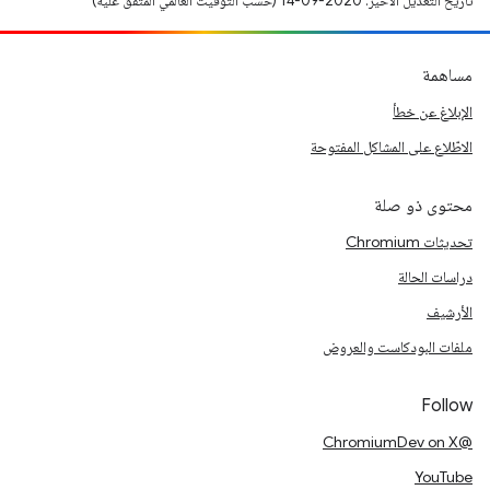
تاريخ التعديل الأخير: 2020-09-14 (حسب التوقيت العالمي المتفَّق عليه)
مساهمة
الإبلاغ عن خطأ
الاطّلاع على المشاكل المفتوحة
محتوى ذو صلة
تحديثات Chromium
دراسات الحالة
الأرشيف
ملفات البودكاست والعروض
Follow
@ChromiumDev on X
YouTube