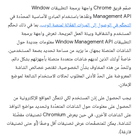
صمّم فريق Chrome واجهة برمجة التطبيقات Window
Management API ونفّذها باستخدام المبادئ الأساسية المحدّدة في
التحكّم في الوصول إلى الميزات الفعّالة لمنصة الويب
، بما في ذلك تحكّم
المستخدم والشفافية وبيئة العمل المريحة. تعرض واجهة برمجة
التطبيقات Window Management API معلومات جديدة حول
الشاشات المتصلة بجهاز، ما يزيد من مساحة تحديد بصمة المستخدمين،
خاصةً أولئك الذين لديهم شاشات متعددة متصلة بأجهزتهم بشكل دائم.
وللحدّ من هذه المخاوف بشأن الخصوصية، تقتصر خصائص الشاشة
المعروضة على الحدّ الأدنى المطلوب لحالات الاستخدام الشائعة لموضع
الإعلان.
يجب الحصول على إذن المستخدم لكي تتمكّن المواقع الإلكترونية من
الحصول على معلومات حول الشاشات المتعدّدة وتحديد مواضع النوافذ
على الشاشات الأخرى. في حين يعرض Chromium تصنيفات مفصّلة
للشاشة، يمكن للمتصفّحات عرض تصنيفات أقل وصفًا (أو حتى تصنيفات
فارغة).