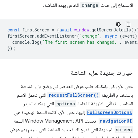
الاستماع إلى حدث
change
الخاص بهذه الشاشة.
const
firstScreen
=
(
await
window
.
getScreenDetails
()
firstScreen
.
addEventListener
(
'change'
,
async
(
event
)
console
.
log
(
'The first screen has changed.'
,
event
});
خيارات جديدة لملء الشاشة
حتى الآن، كان بإمكانك طلب عرض العناصر في وضع ملء الشاشة
باستخدام الطريقة
requestFullScreen()
التي تحمل الاسم
المناسب. تتلقّى الطريقة المَعلمة
options
التي يمكنك تمرير
FullscreenOptions
إليها. حتى الآن، كانت السمة الوحيدة هي
navigationUI
. تضيف Window Management API السمة
screen
الجديدة التي تتيح لك تحديد الشاشة التي سيتم بدء عرض