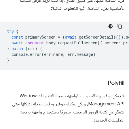
ملء الشاشة عليها. على سبيل المثال، إذا كنت تريد عرض الشاشة
الأساسية بملء الشاشة، اتّبِع الخطوات التالية:
try
{
const
primaryScreen
=
(
await
getScreenDetails
()).
s
await
document
.
body
.
requestFullscreen
({
screen
:
pr
}
catch
(
err
)
{
console
.
error
(
err
.
name
,
err
.
message
);
}
Polyfill
لا يمكن توفير وظائف بديلة لواجهة برمجة التطبيقات Window
Management API، ولكن يمكنك توفير وظائف بديلة لشكلها حتى
تتمكّن من كتابة الرموز البرمجية حصريًا باستخدام واجهة برمجة
التطبيقات الجديدة: