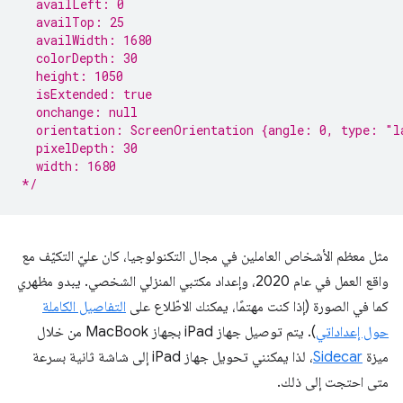
  availLeft: 0
  availTop: 25
  availWidth: 1680
  colorDepth: 30
  height: 1050
  isExtended: true
  onchange: null
  orientation: ScreenOrientation {angle: 0, type: "l
  pixelDepth: 30
  width: 1680
*/
مثل معظم الأشخاص العاملين في مجال التكنولوجيا، كان عليّ التكيّف مع
واقع العمل في عام 2020، وإعداد مكتبي المنزلي الشخصي. يبدو مظهري
كما في الصورة (إذا كنت مهتمًا، يمكنك الاطّلاع على
التفاصيل الكاملة
حول إعداداتي
). يتم توصيل جهاز iPad بجهاز MacBook من خلال
ميزة
Sidecar
، لذا يمكنني تحويل جهاز iPad إلى شاشة ثانية بسرعة
متى احتجت إلى ذلك.