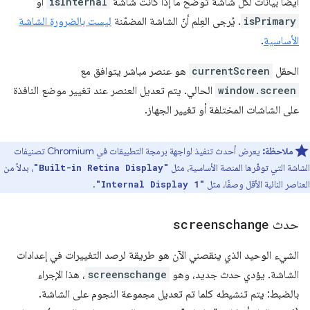
أيضًا بيانات لكل شاشة توضّح ما إذا كانت شاشة
isInternal
أو
isPrimary
. يُرجى العِلم أنّ الشاشة المضمّنة
ليست بالضرورة الشاشة
الأساسية
.
الحقل
currentScreen
هو عنصر مباشر يتوافق مع
window.screen
الحالي. يتم تعديل العنصر عند تغيير موضع النافذة
على الشاشات المختلفة أو تغيير الجهاز.
ملاحظة:
يعرض أحدث تنفيذ لواجهة برمجة التطبيقات في Chromium تصنيفات
الشاشة التي توفّرها المنصة الأساسية، مثل
، بدلاً من
"Built-in Retina Display"
العناصر النائبة الأقل وصفًا، مثل
.
"Internal Display 1"
حدث
screenschange
الشيء الوحيد الذي ينقصني الآن هو طريقة لرصد التغييرات في إعدادات
الشاشة. يؤدي حدث جديد، وهو
screenschange
، هذا الإجراء
بالضبط: يتم تنشيطه كلما تم تعديل مجموعة النجوم على الشاشة.