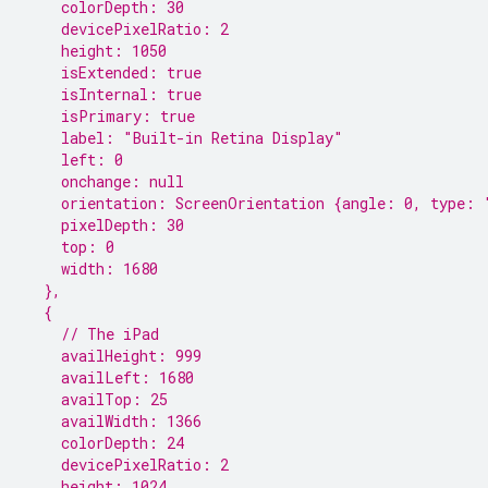
    colorDepth: 30
    devicePixelRatio: 2
    height: 1050
    isExtended: true
    isInternal: true
    isPrimary: true
    label: "Built-in Retina Display"
    left: 0
    onchange: null
    orientation: ScreenOrientation {angle: 0, type: 
    pixelDepth: 30
    top: 0
    width: 1680
  },
  {
    // The iPad
    availHeight: 999
    availLeft: 1680
    availTop: 25
    availWidth: 1366
    colorDepth: 24
    devicePixelRatio: 2
    height: 1024