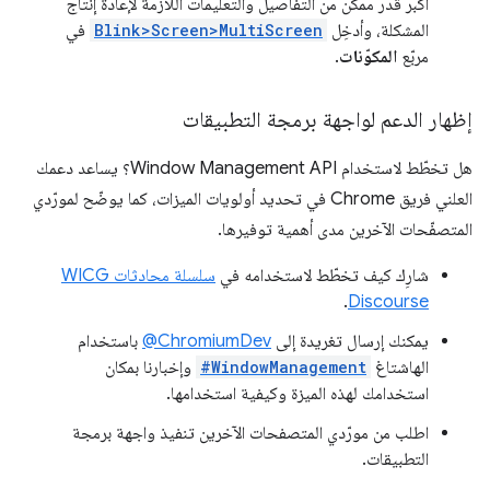
أكبر قدر ممكن من التفاصيل والتعليمات اللازمة لإعادة إنتاج
المشكلة، وأدخِل
Blink>Screen>MultiScreen
في
مربّع
المكوّنات
.
إظهار الدعم لواجهة برمجة التطبيقات
هل تخطّط لاستخدام Window Management API؟ يساعد دعمك
العلني فريق Chrome في تحديد أولويات الميزات، كما يوضّح لمورّدي
المتصفّحات الآخرين مدى أهمية توفيرها.
شارِك كيف تخطّط لاستخدامه في
سلسلة محادثات WICG
.
Discourse
يمكنك إرسال تغريدة إلى
‎@ChromiumDev
باستخدام
الهاشتاغ
#WindowManagement
وإخبارنا بمكان
استخدامك لهذه الميزة وكيفية استخدامها.
اطلب من مورّدي المتصفحات الآخرين تنفيذ واجهة برمجة
التطبيقات.