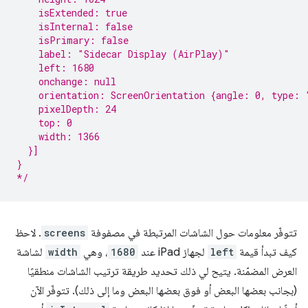
    isExtended: true
    isInternal: false
    isPrimary: false
    label: "Sidecar Display (AirPlay)"
    left: 1680
    onchange: null
    orientation: ScreenOrientation {angle: 0, type: 
    pixelDepth: 24
    top: 0
    width: 1366
  }]
}
*/
تتوفّر معلومات حول الشاشات المرتبطة في مصفوفة
screens
. لاحظ
كيف تبدأ قيمة
left
لجهاز iPad عند
1680
، وهي
width
لشاشة
العرض المضمّنة. يتيح لي ذلك تحديد طريقة ترتيب الشاشات منطقيًا
(بجانب بعضها البعض أو فوق بعضها البعض وما إلى ذلك). تتوفّر الآن