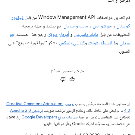
تم تعديل مواصفات Window Management API من قِبل
فيكتور
كوستان
و
جوشوا بيل
و
مايك واسرمان
. تم تنفيذ واجهة برمجة
التطبيقات من قِبل
مايك واسرمان
و
أدريان ووكر
. راجع هذا المستند
جو
ميدلي
و
فرانسوا بوفورت
و
كايسي باسكس
. نشكر "لورا تورنت بويغ" على
الصور.
هل كان المحتوى مفيدًا؟
إنّ محتوى هذه الصفحة مرخّص بموجب
ترخيص Creative Commons Attribution
4.0‏
ما لم يُنصّ على خلاف ذلك، ونماذج الرموز مرخّصة بموجب
ترخيص Apache 2.0‏
.
للاطّلاع على التفاصيل، يُرجى مراجعة
سياسات موقع Google Developers‏
. إنّ Java
هي علامة تجارية مسجَّلة لشركة Oracle و/أو شركائها التابعين.