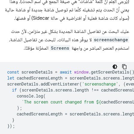
(يُرجى العِلم أنّ كلمة "شاشات" هي صيغة الجمع في اسم الحدث). وهذا
يعني أنّ الحدث يتم تشغيله كلّما تم توصيل شاشة جديدة أو شاشة حالية
(سواء كانت شاشة فعلية أو افتراضية في حالة Sidecar) أو فصلها.
عليك البحث عن تفاصيل الشاشة الجديدة بشكل غير متزامن، لأنّ حدث
screenschange
لا يوفّر هذه البيانات. للبحث عن تفاصيل الشاشة،
استخدِم العنصر المباشر من واجهة
Screens
المخزّنة مؤقتًا.
const
screenDetails
=
await
window
.
getScreenDetails
(
let
cachedScreensLength
=
screenDetails
.
screens
.
leng
screenDetails
.
addEventListener
(
'screenschange'
,
(
eve
if
(
screenDetails
.
screens
.
length
!==
cachedScreens
console
.
log
(
`The screen count changed from 
${
cachedScreens
);
cachedScreensLength
=
screenDetails
.
screens
.
leng
}
});