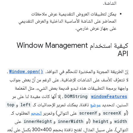
الشاشة.
يمكن لتطبيقات العروض التقديمية عرض ملاحظات
المحاضر على الشاشة الأساسية الداخلية والعرض التقديمي
على جهاز عرض خارجي.
كيفية استخدام Window Management
API
إنّ الطريقة المجربة والمختبرة للتحكّم في النوافذ،
Window.open()
،
لا تتعرّف للأسف على الشاشات الإضافية. على الرغم من أنّ بعض جوانب
واجهة برمجة التطبيقات هذه تبدو قديمة بعض الشيء، مثل المَعلمة
windowFeatures
DOMString
، إلا أنّها كانت مفيدة لنا على مر
السنين. لتحديد
موضع
نافذة، يمكنك تمرير الإحداثيات كـ
left
و
top
(أو
screenX
و
screenY
على التوالي) وتمرير
الحجم
المطلوب كـ
width
و
height
(أو
innerWidth
و
innerHeight
على
التوالي). على سبيل المثال، لفتح نافذة بحجم 400×300 بكسل على بُعد