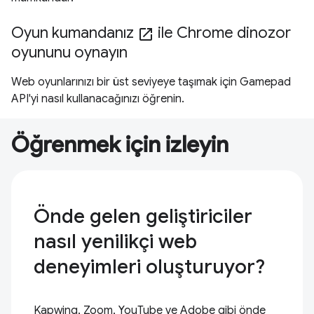
Oyun kumandanız
ile Chrome dinozor
open_in_new
oyununu oynayın
Web oyunlarınızı bir üst seviyeye taşımak için Gamepad
API'yi nasıl kullanacağınızı öğrenin.
Öğrenmek için izleyin
Önde gelen geliştiriciler
nasıl yenilikçi web
deneyimleri oluşturuyor?
Kapwing, Zoom, YouTube ve Adobe gibi önde