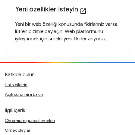
Yeni özellikler isteyin
open_in_new
Yeni bir web özelliği konusunda fikirleriniz varsa
lütfen bizimle paylaşın. Web platformunu
iyileştirmek için sürekli yeni fikirler arıyoruz.
Katkıda bulun
Hata bildirin
Açık sorunlara bakın
İlgili içerik
Chromium güncellemeleri
Örnek olaylar