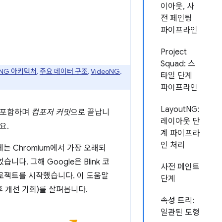
이아웃, 사
전 페인팅
파이프라인
Project
Squad: 스
ngNG 아키텍처
,
주요 데이터 구조
,
VideoNG
,
타일 단계
파이프라인
LayoutNG:
를 포함하며
컴포저 커밋
으로 끝납니
레이아웃 단
요.
계 파이프라
인 처리
는 Chromium에서 가장 오래되
. 그해 Google은 Blink 코
사전 페인트
프로젝트를 시작했습니다. 이 도움말
단계
향후 개선 기회)를 살펴봅니다.
속성 트리:
일관된 도형