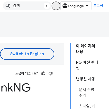
/
로그인
이 페이지의
내용
NG 이전 렌더
링
도움이 되었나요?
변경된 사항
ink
NG
문서 수명
주기
스타일, 레