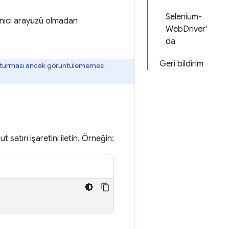
Selenium-
anıcı arayüzü olmadan
WebDriver'
da
Geri bildirim
şturması ancak görüntülememesi
 satırı işaretini iletin. Örneğin: