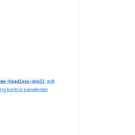
ome-headless-shell
adlı
ng kontrol panelinden