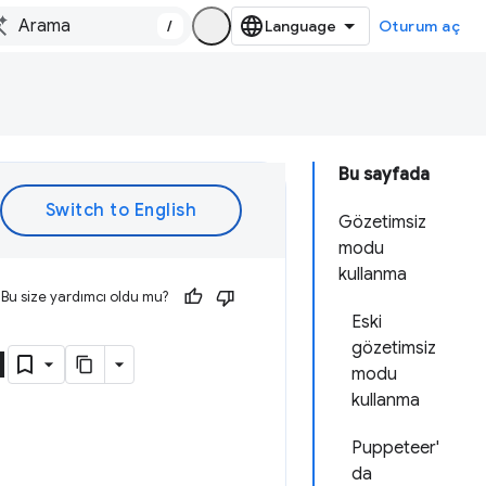
/
Oturum aç
Bu sayfada
Gözetimsiz
modu
kullanma
Bu size yardımcı oldu mu?
Eski
u
gözetimsiz
modu
kullanma
Puppeteer'
da