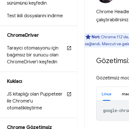
sürümünü keşfedin
Chrome Headless
Test ikili dosyalarını indirme
çalıştırabilirsi
Chrome
Driver
Not:
Chrome 112'de,
sağlandı. Mevcut ve gelec
Tarayıcı otomasyonu için
bağımsız bir sunucu olan
Gözetimsi
Chrome
Driver'ı keşfedin
Gözetimsiz modu
Kuklacı
JS kitaplığı olan Puppeteer
Linux
ma
ile Chrome'u
otomatikleştirme
google-chro
Chrome Gözetimsiz