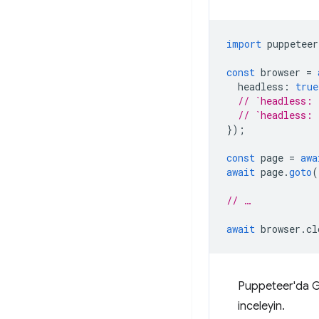
import
puppeteer
const
browser
=
headless
:
true
// `headless: 
// `headless: 
});
const
page
=
awa
await
page
.
goto
(
// …
await
browser
.
cl
Puppeteer'da Gö
inceleyin.