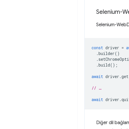
Selenium-W
Selenium-WebDr
const
driver
=
a
.
builder
()
.
setChromeOpti
.
build
();
await
driver
.
get
// …
await
driver
.
qui
Diğer dil bağlam