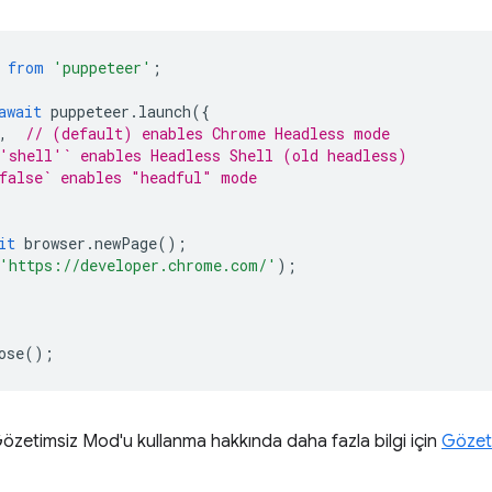
from
'puppeteer'
;
await
puppeteer
.
launch
({
,
// (default) enables Chrome Headless mode
'shell'` enables Headless Shell (old headless)
false` enables "headful" mode
it
browser
.
newPage
();
'https://developer.chrome.com/'
);
ose
();
zetimsiz Mod'u kullanma hakkında daha fazla bilgi için
Gözet