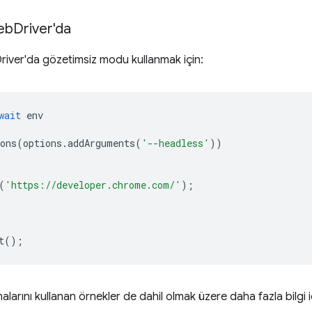
eb
Driver'da
iver'da gözetimsiz modu kullanmak için:
wait
env
ons
(
options
.
addArguments
(
'--headless'
))
(
'https://developer.chrome.com/'
);
t
();
alarını kullanan örnekler de dahil olmak üzere daha fazla bilgi 