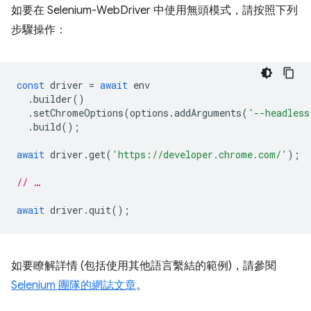
如要在 Selenium-WebDriver 中使用無頭模式，請按照下列
步驟操作：
const
driver
=
await
env
.
builder
()
.
setChromeOptions
(
options
.
addArguments
(
'--headless
.
build
();
await
driver
.
get
(
'https://developer.chrome.com/'
);
// …
await
driver
.
quit
();
如要瞭解詳情 (包括使用其他語言繫結的範例)，請參閱
Selenium 團隊的網誌文章
。