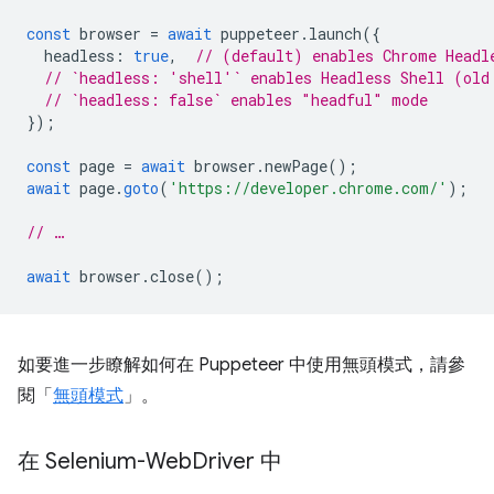
const
browser
=
await
puppeteer
.
launch
({
headless
:
true
,
// (default) enables Chrome Headl
// `headless: 'shell'` enables Headless Shell (old
// `headless: false` enables "headful" mode
});
const
page
=
await
browser
.
newPage
();
await
page
.
goto
(
'https://developer.chrome.com/'
);
// …
await
browser
.
close
();
如要進一步瞭解如何在 Puppeteer 中使用無頭模式，請參
閱「
無頭模式
」。
在 Selenium-Web
Driver 中