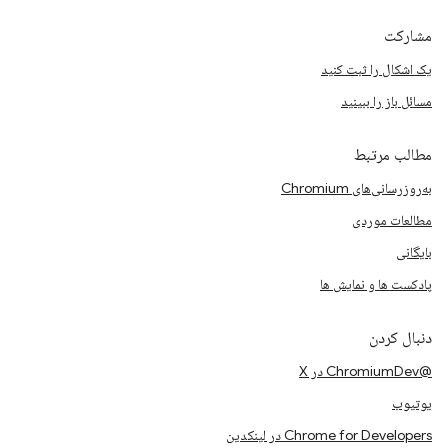
مشارکت
یک اشکال را ثبت کنید
مسائل باز را ببینید
مطالب مرتبط
به‌روزرسانی‌های Chromium
مطالعات موردی
بایگانی
پادکست ها و نمایش ها
دنبال کردن
@ChromiumDev در X
یوتیوب
Chrome for Developers در لینکدین