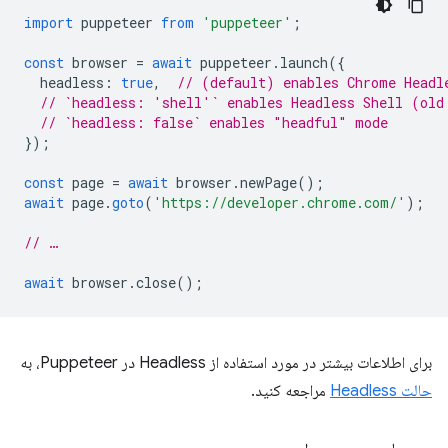
import
puppeteer
from
'puppeteer'
;
const
browser
=
await
puppeteer
.
launch
({
headless
:
true
,
// (default) enables Chrome Headl
// `headless: 'shell'` enables Headless Shell (old
// `headless: false` enables "headful" mode
});
const
page
=
await
browser
.
newPage
();
await
page
.
goto
(
'https://developer.chrome.com/'
);
// …
await
browser
.
close
();
برای اطلاعات بیشتر در مورد استفاده از Headless در Puppeteer، به
حالت Headless
مراجعه کنید.