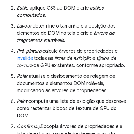
Estilo
:aplique CSS ao DOM e crie
estilos
computados
.
Layout
:determine o tamanho e a posição dos
elementos do DOM na tela e crie a
árvore de
fragmentos imutáveis
.
Pré-pintura
:calcule árvores de propriedades e
invalide
todas as
listas de exibição
e
tijolos de
textura
da GPU existentes, conforme apropriado.
Rolar
:atualize o deslocamento de rolagem de
documentos e elementos DOM roláveis,
modificando as árvores de propriedades.
Paint
:computa uma lista de exibição que descreve
como rasterizar blocos de textura de GPU do
DOM.
Confirmação
:copia árvores de propriedades e a
lista de exibição para a linha de execução do