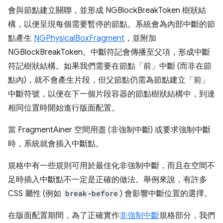
會與節點建立關聯，並形成 NGBlockBreakToken 樹狀結
構，以便呈現每個需要暫停的節點。系統會為內部中斷的節
點產生
NGPhysicalBoxFragment
，並附加
NGBlockBreakToken。中斷符記會傳播至父項，形成中斷
符記樹狀結構。如果我們需要在節點「前」
中斷 (而非在節
點內)，就不會產生片段，但父節點仍需為節點建立「前」
中斷符號，以便在下一個片段容器的節點樹狀結構中，到達
相同位置時開始進行版面配置。
當 FragmentAiner 空間用盡 (非強制中斷) 或要求強制中斷
時，系統就會插入中斷點。
規格中有一些規則可用於最佳化非強制中斷，而且在空間不
足時插入中斷點不一定是正確的做法。舉例來說，有許多
CSS 屬性 (例如
break-before
) 會影響中斷位置的選擇。
在版面配置期間，為了正確實作
非強制中斷
規格部分，我們