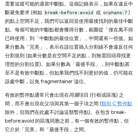
需要追蹤可能的適當中斷點。這個記錄表示，如果在違反中
斷避免要求 (例如
break-before:avoid
或
orphans:7
)
的點上空間不足，我們可以返回並使用最後找到的最佳中斷
點。每個可能的中斷點都會獲得分數，範圍從「僅在萬不得
已時使用」到「中斷點的最佳位置」，中間還有一些值。如
果分數為「完美」，表示在該位置插入分割線不會違反任何
分割規則 (如果分數是在空間不足的點，則無需回頭尋找更
理想的分割位置)。如果分數為「最後手段」，則中斷點甚
至不是有效中斷點，但如果我們找不到更好的值，仍可能在
該處中斷，以免 fragmentainer 溢位。
有效的暫停點通常只會出現在
同層
項目 (行框或區塊) 之
間，而不會出現在父項與其第一個子項之間 (
類別 C 暫停點
除外，但我們在此處不討論這類暫停點)。在包含 break-
before:avoid 的區塊同胞之前，有一個有效的暫停點
，但
它介於「完美」和「最後手段」之間。