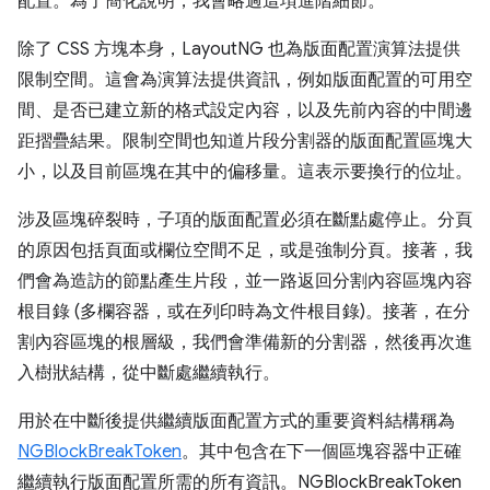
配置。為了簡化說明，我會略過這項進階細節。
除了 CSS 方塊本身，LayoutNG 也為版面配置演算法提供
限制空間。這會為演算法提供資訊，例如版面配置的可用空
間、是否已建立新的格式設定內容，以及先前內容的中間邊
距摺疊結果。限制空間也知道片段分割器的版面配置區塊大
小，以及目前區塊在其中的偏移量。這表示要換行的位址。
涉及區塊碎裂時，子項的版面配置必須在斷點處停止。分頁
的原因包括頁面或欄位空間不足，或是強制分頁。接著，我
們會為造訪的節點產生片段，並一路返回分割內容區塊內容
根目錄 (多欄容器，或在列印時為文件根目錄)。接著，在分
割內容區塊的根層級，我們會準備新的分割器，然後再次進
入樹狀結構，從中斷處繼續執行。
用於在中斷後提供繼續版面配置方式的重要資料結構稱為
NGBlockBreakToken
。其中包含在下一個區塊容器中正確
繼續執行版面配置所需的所有資訊。NGBlockBreakToken