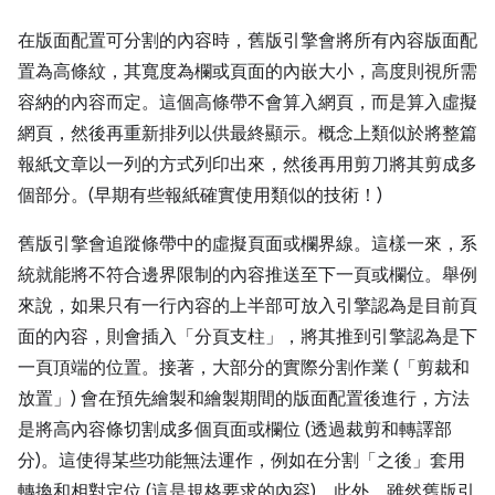
在版面配置可分割的內容時，舊版引擎會將所有內容版面配
置為高條紋，其寬度為欄或頁面的內嵌大小，高度則視所需
容納的內容而定。這個高條帶不會算入網頁，而是算入虛擬
網頁，然後再重新排列以供最終顯示。概念上類似於將整篇
報紙文章以一列的方式列印出來，然後再用剪刀將其剪成多
個部分。(早期有些報紙確實使用類似的技術！)
舊版引擎會追蹤條帶中的虛擬頁面或欄界線。這樣一來，系
統就能將不符合邊界限制的內容推送至下一頁或欄位。舉例
來說，如果只有一行內容的上半部可放入引擎認為是目前頁
面的內容，則會插入「分頁支柱」，將其推到引擎認為是下
一頁頂端的位置。接著，大部分的實際分割作業 (「剪裁和
放置」) 會在預先繪製和繪製期間的版面配置後進行，方法
是將高內容條切割成多個頁面或欄位 (透過裁剪和轉譯部
分)。這使得某些功能無法運作，例如在分割「之後」
套用
轉換和相對定位 (這是規格要求的內容)。此外，雖然舊版引