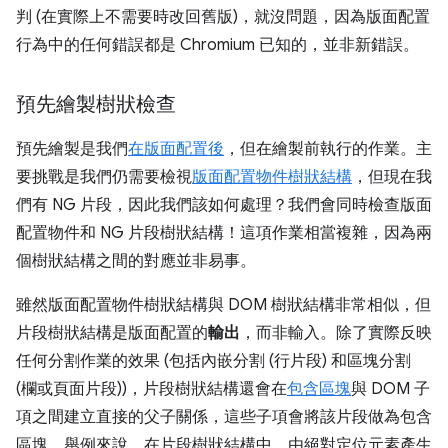
判 (在實際上不需要時改回舊版)，就沒問題，因為版面配置
行為中的任何錯誤都是 Chromium 已知的，並非新錯誤。
預先繪製樹狀檢查
預先繪製是我們
在版面配置後
，但在繪製前執行的作業。主
要挑戰是我們仍需要檢視
版面配置物件樹狀結構
，但現在我
們有 NG 片段，因此我們該如何處理？我們會同時檢查版面
配置物件和 NG 片段樹狀結構！這項作業相當複雜，因為兩
個樹狀結構之間的對應並非易事。
雖然版面配置物件樹狀結構與 DOM 樹狀結構非常相似，但
片段樹狀結構是版面配置的
輸出
，而非輸入。除了實際反映
任何分割作業的效果 (包括內嵌分割 (行片段) 和區塊分割
(欄或頁面片段))，片段樹狀結構還會在
包含區塊
與 DOM 子
項之間建立直接的父子關係，這些子項會將該片段做為包含
區塊。舉例來說，在片段樹狀結構中，由絕對定位元素產生