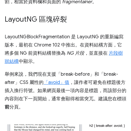
割，相當於資料欄和頁面的
fragmentainer
。
Layout
NG 區塊碎裂
LayoutNGBlockFragmentation 是 LayoutNG 的重新編寫
版本，最初在 Chrome 102 中推出。在資料結構方面，它
將多個 NG 前資料結構替換為
NG 片段
，並直接在
片段樹
狀結構
中顯示。
舉例來說，我們現在支援「break-before」和「break-
after」CSS 屬性的
「avoid」值
，讓作者可避免在標題後方
插入換行符號。如果網頁最後一項內容是標題，而該部分的
內容則在下一頁開始，通常會顯得相當突兀。建議您在標頭
前
分頁。