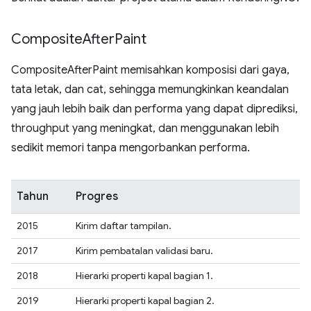
Composite
After
Paint
CompositeAfterPaint memisahkan komposisi dari gaya,
tata letak, dan cat, sehingga memungkinkan keandalan
yang jauh lebih baik dan performa yang dapat diprediksi,
throughput yang meningkat, dan menggunakan lebih
sedikit memori tanpa mengorbankan performa.
Tahun
Progres
2015
Kirim daftar tampilan.
2017
Kirim pembatalan validasi baru.
2018
Hierarki properti kapal bagian 1.
2019
Hierarki properti kapal bagian 2.