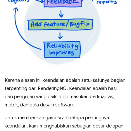
Karena alasan ini, keandalan adalah satu-satunya bagian
terpenting dari RenderingNG. Keandalan adalah hasil
dari pengujian yang baik, loop masukan berkualitas,
metrik, dan pola desain software.
Untuk memberikan gambaran betapa pentingnya
keandalan, kami menghabiskan sebagian besar delapan