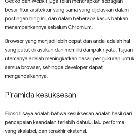
Gecko dan Webkit juga telah menerapkan sebagian
besar fitur arsitektur yang sama yang dijelaskan dalam
postingan blog ini, dan dalam beberapa kasus bahkan
menambahkannya sebelum Chromium.
Browser yang menjadi lebih cepat dan andal adalah hal
yang patut dirayakan dan memiliki dampak nyata. Tujuan
utamanya adalah meningkatkan dasar pengukuran untuk
semua browser, sehingga developer dapat
mengandalkannya.
Piramida kesuksesan
Filosofi saya adalah bahwa kesuksesan adalah hasil dari
pencapaian keandalan terlebih dahulu, lalu performa
yang skalabel, dan terakhir ekstensi.