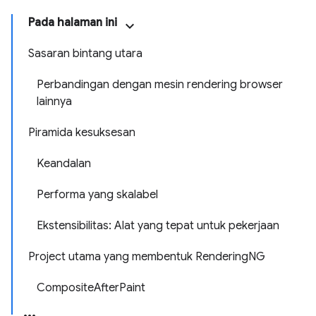
Pada halaman ini
Sasaran bintang utara
Perbandingan dengan mesin rendering browser
lainnya
Piramida kesuksesan
Keandalan
Performa yang skalabel
Ekstensibilitas: Alat yang tepat untuk pekerjaan
Project utama yang membentuk RenderingNG
CompositeAfterPaint