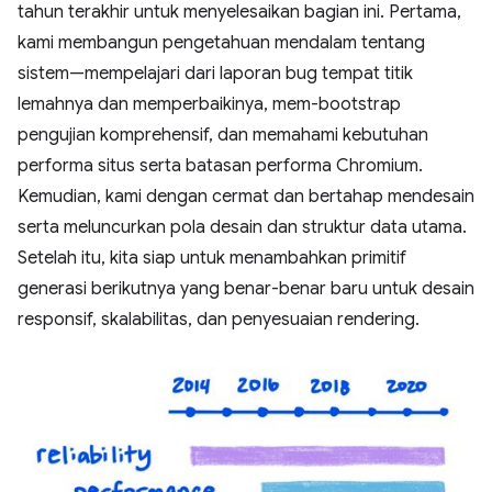
tahun terakhir untuk menyelesaikan bagian ini. Pertama,
kami membangun pengetahuan mendalam tentang
sistem—mempelajari dari laporan bug tempat titik
lemahnya dan memperbaikinya, mem-bootstrap
pengujian komprehensif, dan memahami kebutuhan
performa situs serta batasan performa Chromium.
Kemudian, kami dengan cermat dan bertahap mendesain
serta meluncurkan pola desain dan struktur data utama.
Setelah itu, kita siap untuk menambahkan primitif
generasi berikutnya yang benar-benar baru untuk desain
responsif, skalabilitas, dan penyesuaian rendering.