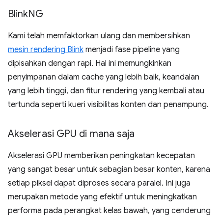
Blink
NG
Kami telah memfaktorkan ulang dan membersihkan
mesin rendering Blink
menjadi fase pipeline yang
dipisahkan dengan rapi. Hal ini memungkinkan
penyimpanan dalam cache yang lebih baik, keandalan
yang lebih tinggi, dan fitur rendering yang kembali atau
tertunda seperti kueri visibilitas konten dan penampung.
Akselerasi GPU di mana saja
Akselerasi GPU memberikan peningkatan kecepatan
yang sangat besar untuk sebagian besar konten, karena
setiap piksel dapat diproses secara paralel. Ini juga
merupakan metode yang efektif untuk meningkatkan
performa pada perangkat kelas bawah, yang cenderung