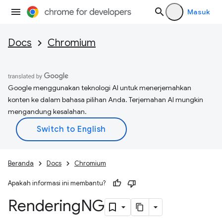
Masuk
Docs
Chromium
Google menggunakan teknologi AI untuk menerjemahkan
konten ke dalam bahasa pilihan Anda. Terjemahan AI mungkin
mengandung kesalahan.
Beranda
Docs
Chromium
Apakah informasi ini membantu?
Rendering
NG