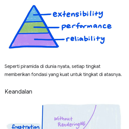
Seperti piramida di dunia nyata, setiap tingkat
memberikan fondasi yang kuat untuk tingkat di atasnya.
Keandalan