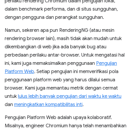
perilaku rendering Chromium dalam pengujian lokal,
dalam benchmark performa, dan di situs sungguhan,
dengan pengguna dan perangkat sungguhan.
Namun, sekeren apa pun RenderingNG (atau mesin
rendering browser lain), masih tidak akan mudah untuk
dikembangkan di web jika ada banyak bug atau
perbedaan perilaku antar-browser. Untuk mengatasi hal
ini, kami juga memaksimalkan penggunaan
Pengujian
Platform Web
. Setiap pengujian ini memverifikasi pola
penggunaan platform web yang harus dilalui semua
browser. Kami juga memantau metrik dengan cermat
untuk
lulus lebih banyak pengujian dari waktu ke waktu
dan
meningkatkan kompatibilitas inti
.
Pengujian Platform Web adalah upaya kolaboratif.
Misalnya, engineer Chromium hanya telah menambahkan