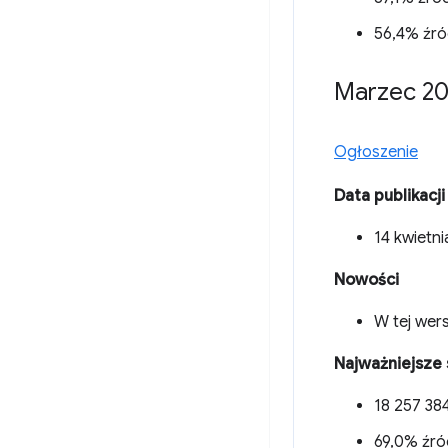
56,4% źró
Marzec 20
Ogłoszenie
Data publikacji
14 kwietni
Nowości
W tej wers
Najważniejsze 
18 257 384
69,0% źró