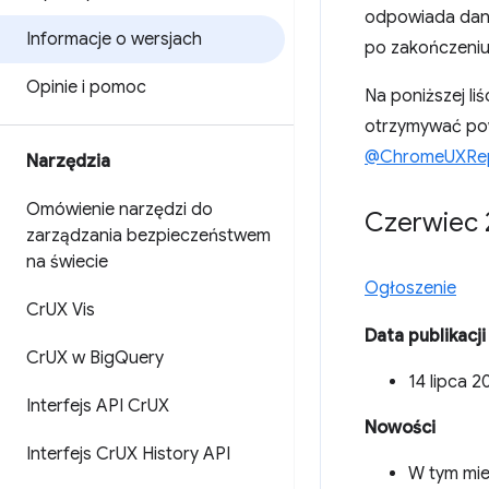
odpowiada dany
Informacje o wersjach
po zakończeniu
Opinie i pomoc
Na poniższej li
otrzymywać pow
@ChromeUXRe
Narzędzia
Omówienie narzędzi do
Czerwiec 
zarządzania bezpieczeństwem
na świecie
Ogłoszenie
Cr
UX Vis
Data publikacji
Cr
UX w Big
Query
14 lipca 2
Interfejs API Cr
UX
Nowości
Interfejs Cr
UX History API
W tym mies