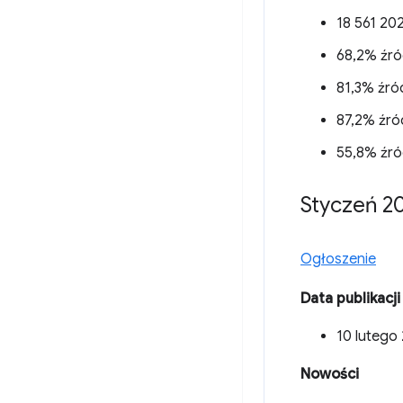
18 561 202
68,2% źró
81,3% źród
87,2% źró
55,8% źró
Styczeń 2
Ogłoszenie
Data publikacji
10 lutego 
Nowości