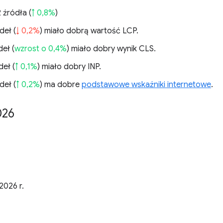
 źródła (
↑ 0,8%
)
deł (
↓ 0,2%
) miało dobrą wartość LCP.
eł (
wzrost o 0,4%
) miało dobry wynik CLS.
deł (
↑ 0,1%
) miało dobry INP.
deł (
↑ 0,2%
) ma dobre
podstawowe wskaźniki internetowe
.
026
2026 r.