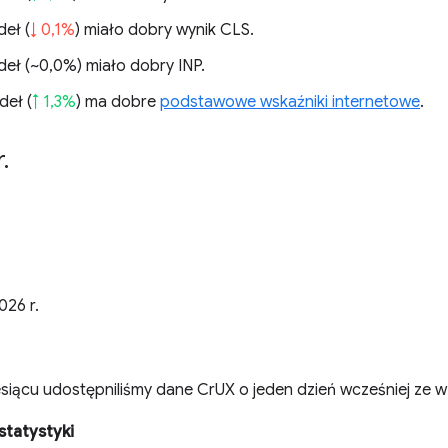
deł (
↓ 0,1%
) miało dobry wynik CLS.
deł (
~0,0%
) miało dobry INP.
deł (
↑ 1,3%
) ma dobre
podstawowe wskaźniki internetowe
.
r
.
026 r.
siącu udostępniliśmy dane CrUX o jeden dzień wcześniej ze w
statystyki