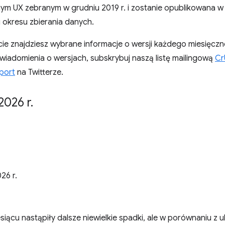
m UX zebranym w grudniu 2019 r. i zostanie opublikowana w d
 okresu zbierania danych.
ście znajdziesz wybrane informacje o wersji każdego miesięcz
iadomienia o wersjach, subskrybuj naszą listę mailingową
Cr
port
na Twitterze.
2026 r
.
026 r.
iącu nastąpiły dalsze niewielkie spadki, ale w porównaniu z u