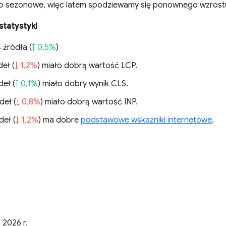
ko sezonowe, więc latem spodziewamy się ponownego wzrost
statystyki
 źródła (
↑ 0,5%
)
eł (
↓ 1,2%
) miało dobrą wartość LCP.
deł (
↑ 0,1%
) miało dobry wynik CLS.
deł (
↓ 0,8%
) miało dobrą wartość INP.
deł (
↓ 1,2%
) ma dobre
podstawowe wskaźniki internetowe
.
.
 2026 r.