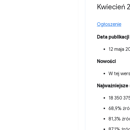
Kwiecień 2
Ogłoszenie
Data publikacji
12 maja 20
Nowości
W tej wers
Najważniejsze 
18 350 375
68,9% źró
81,3% źród
87,1% źród