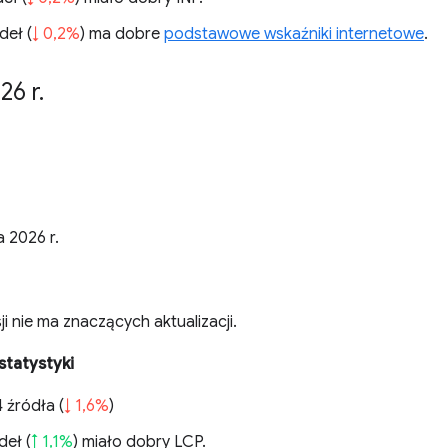
deł (
↓ 0,2%
) ma dobre
podstawowe wskaźniki internetowe
.
26 r
.
a 2026 r.
ji nie ma znaczących aktualizacji.
statystyki
 źródła (
↓ 1,6%
)
deł (
↑ 1,1%
) miało dobry LCP.