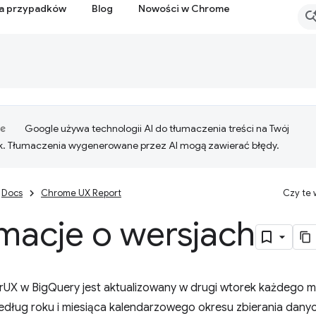
ia przypadków
Blog
Nowości w Chrome
Google używa technologii AI do tłumaczenia treści na Twój
k. Tłumaczenia wygenerowane przez AI mogą zawierać błędy.
Docs
Chrome UX Report
Czy te
macje o wersjach
rUX w BigQuery jest aktualizowany w drugi wtorek każdego mi
ług roku i miesiąca kalendarzowego okresu zbierania danyc