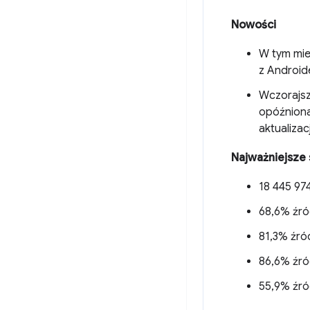
Nowości
W tym mie
z Android
Wczorajsz
opóźniona
aktualizac
Najważniejsze 
18 445 974
68,6% źró
81,3% źród
86,6% źró
55,9% źró