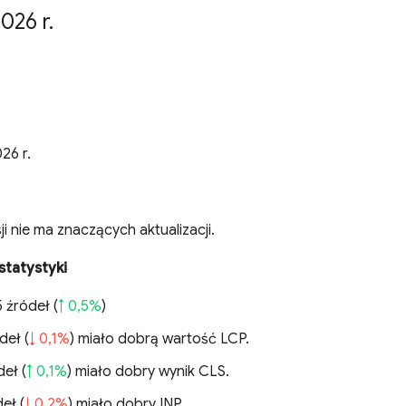
026 r
.
26 r.
ji nie ma znaczących aktualizacji.
statystyki
 źródeł (
↑ 0,5%
)
deł (
↓ 0,1%
) miało dobrą wartość LCP.
eł (
↑ 0,1%
) miało dobry wynik CLS.
eł (
↓ 0,2%
) miało dobry INP.