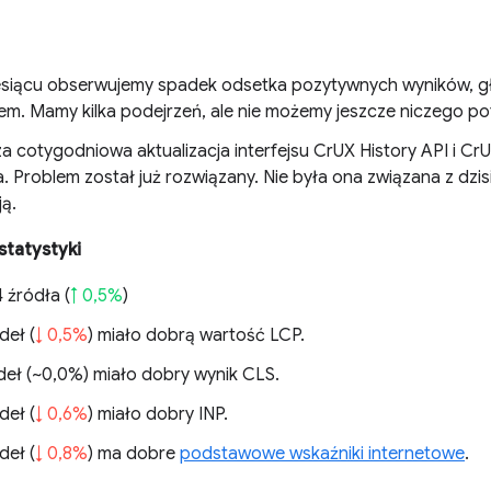
siącu obserwujemy spadek odsetka pozytywnych wyników, g
em. Mamy kilka podejrzeń, ale nie możemy jeszcze niczego po
a cotygodniowa aktualizacja interfejsu CrUX History API i CrU
. Problem został już rozwiązany. Nie była ona związana z dzi
ją.
statystyki
 źródła (
↑ 0,5%
)
deł (
↓ 0,5%
) miało dobrą wartość LCP.
eł (
~0,0%
) miało dobry wynik CLS.
deł (
↓ 0,6%
) miało dobry INP.
deł (
↓ 0,8%
) ma dobre
podstawowe wskaźniki internetowe
.