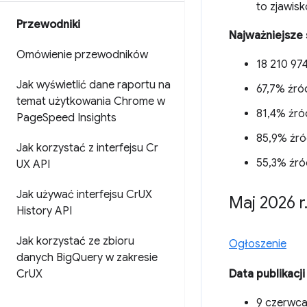
to zjawis
Przewodniki
Najważniejsze 
Omówienie przewodników
18 210 974
Jak wyświetlić dane raportu na
67,7% źród
temat użytkowania Chrome w
81,4% źró
Page
Speed Insights
85,9% źró
Jak korzystać z interfejsu Cr
55,3% źró
UX API
Jak używać interfejsu Cr
UX
Maj 2026 r
History API
Jak korzystać ze zbioru
Ogłoszenie
danych Big
Query w zakresie
Cr
UX
Data publikacji
9 czerwca