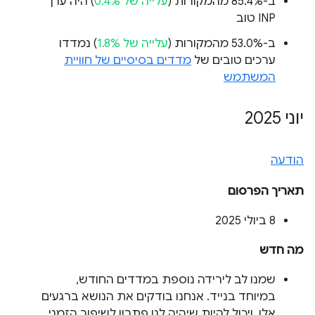
ב-85.4% מהמקורות (
עלייה של 0.4%
) היה ערך
INP טוב
ב-53.0% מהמקורות (
עלייה של 1.8%
) נמדדו
ערכים טובים של
מדדים בסיסיים של חוויית
המשתמש
יוני 2025
הודעה
תאריך הפרסום
‫8 ביולי 2025
מה חדש
שמנו לב לירידה נוספת במדדים החודש,
במיוחד בנייד. אנחנו בודקים את הנושא ברגעים
אלו, ויכול להיות שיהיה לנו פתרון לשיפור הזמני