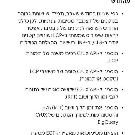
מה חדש
כפי שציינו בחודש שעבר, תמיד יש שונות גבוהה
בנתונים של דצמבר מסיבות עונתיות, ולכן כללנו
החודש השוואה לנתונים של נובמבר. אפשר
לראות שיפור משמעותי ב-LCP ושינויים קטנים
יותר ב-CLS, ב-INP ובשיעורי ההצלחה הכוללים.
הוספנו ל-CrUX API רכיבי משנה של תמונות
LCP.
הוספנו ל-CrUX API סוגים של משאבי LCP
(טקסט או תמונה).
הוספנו ל-CrUX API שלושה סוגים של נתונים
לגבי זמן הלוך ושוב (RTT).
הוספנו את זמן הלוך ושוב (RTT) p75
והיסטוגרמות למערך הנתונים של CrUX
BigQuery.
הוצאנו משימוש את מאפיין ה-ECT ממערך