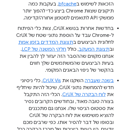
הזכאות לשימוש ב
bfcache
, בעקבות כמה
תיקונים שצוות Chrome ביצע כדי להפוך יותר
ממשקי API לתואמים למטמון אחורה/קדימה.
בחדשות אחרות בנושא CrUX, צוות כלי הפיתוח
ל-Chrome עבד על הוספת נתוני שטח של CrUX
לחלונית הביצועים ב
תצוגת המדדים בזמן אמת
וב
תצוגת המעקב
, כולל
חלקי המשנה של LCP
.
אנחנו מקווים שההסבר הזה יעזור לך להבין את
בעיות הביצועים שהמשתמשים שלך חווים
בהקשר של ניפוי הבאגים המקומי.
בשנה שעברה
השקנו את
CrUX Vis
, כלי ניסיוני
חדש להמחשת נתוני CrUX, שיכול להיות שיחליף
את
לוח הבקרה של CrUX
. הכלי הזה התקבל
בצורה טובה מאוד, ובחודשים הקרובים נסיר
את סטטוס הניסוי שלו. אנחנו גם מתכננים
להוציא משימוש את לוח הבקרה של CrUX
ובסופו של דבר להסיר אותו. כפי שרבים מכם
יודעים, היו בעיות ביציבות של מרכז הבקרה ככל