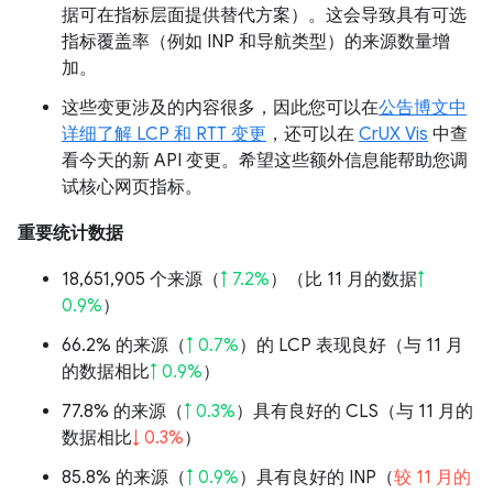
据可在指标层面提供替代方案）。这会导致具有可选
指标覆盖率（例如 INP 和导航类型）的来源数量增
加。
这些变更涉及的内容很多，因此您可以在
公告博文中
详细了解 LCP 和 RTT 变更
，还可以在
CrUX Vis
中查
看今天的新 API 变更。希望这些额外信息能帮助您调
试核心网页指标。
重要统计数据
18,651,905 个来源（
↑ 7.2%
）（比 11 月的数据
↑
0.9%
）
66.2% 的来源（
↑ 0.7%
）的 LCP 表现良好（与 11 月
的数据相比
↑ 0.9%
）
77.8% 的来源（
↑ 0.3%
）具有良好的 CLS（与 11 月的
数据相比
↓ 0.3%
）
85.8% 的来源（
↑ 0.9%
）具有良好的 INP（
较 11 月的