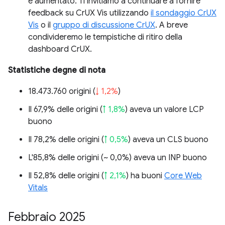
è aumentato. Ti invitiamo a continuare a fornire
feedback su CrUX Vis utilizzando
il sondaggio CrUX
Vis
o il
gruppo di discussione CrUX
. A breve
condivideremo le tempistiche di ritiro della
dashboard CrUX.
Statistiche degne di nota
18.473.760 origini (
↓ 1,2%
)
Il 67,9% delle origini (
↑ 1,8%
) aveva un valore LCP
buono
Il 78,2% delle origini (
↑ 0,5%
) aveva un CLS buono
L'85,8% delle origini (
~ 0,0%
) aveva un INP buono
Il 52,8% delle origini (
↑ 2,1%
) ha buoni
Core Web
Vitals
Febbraio 2025